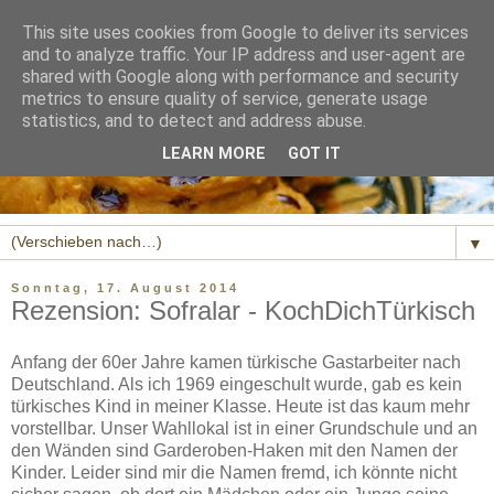
This site uses cookies from Google to deliver its services
and to analyze traffic. Your IP address and user-agent are
shared with Google along with performance and security
metrics to ensure quality of service, generate usage
statistics, and to detect and address abuse.
LEARN MORE
GOT IT
▼
Sonntag, 17. August 2014
Rezension: Sofralar - KochDichTürkisch
Anfang der 60er Jahre kamen türkische Gastarbeiter nach
Deutschland. Als ich 1969 eingeschult wurde, gab es kein
türkisches Kind in meiner Klasse. Heute ist das kaum mehr
vorstellbar. Unser Wahllokal ist in einer Grundschule und an
den Wänden sind Garderoben-Haken mit den Namen der
Kinder. Leider sind mir die Namen fremd, ich könnte nicht