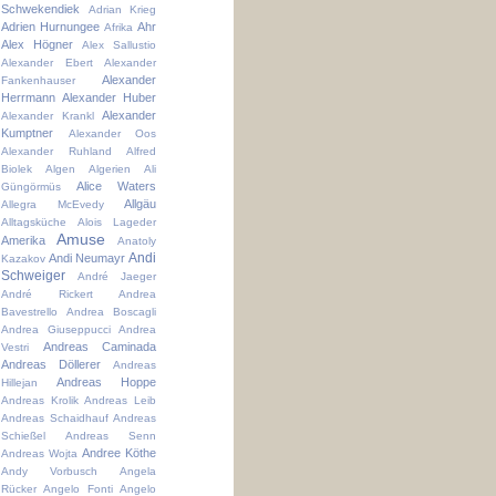
Schwekendiek
Adrian Krieg
Adrien Hurnungee
Ahr
Afrika
Alex Högner
Alex Sallustio
Alexander Ebert
Alexander
Alexander
Fankenhauser
Herrmann
Alexander Huber
Alexander
Alexander Krankl
Kumptner
Alexander Oos
Alexander Ruhland
Alfred
Biolek
Algen
Algerien
Ali
Alice Waters
Güngörmüs
Allgäu
Allegra McEvedy
Alltagsküche
Alois Lageder
Amuse
Amerika
Anatoly
Andi
Andi Neumayr
Kazakov
Schweiger
André Jaeger
André Rickert
Andrea
Bavestrello
Andrea Boscagli
Andrea Giuseppucci
Andrea
Andreas Caminada
Vestri
Andreas Döllerer
Andreas
Andreas Hoppe
Hillejan
Andreas Krolik
Andreas Leib
Andreas Schaidhauf
Andreas
Schießel
Andreas Senn
Andree Köthe
Andreas Wojta
Andy Vorbusch
Angela
Rücker
Angelo Fonti
Angelo