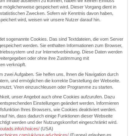
m Inhalte ausliefern zu können, haben wir keinen Einfluss
e möglicherweise gespeichert wird. Dieser Vorgang dient in
statistischen Zwecken. Sofern wir Kenntnis davon haben,
eichert wird, weisen wir unsere Nutzer darauf hin.
et sogenannte Cookies. Das sind Textdateien, die vom Server
espeichert werden. Sie enthalten Informationen zum Browser,
triebssystem und zur Internetverbindung. Diese Daten werden
 weitergegeben oder ohne ihre Zustimmung mit
n verknüpft.
em zwei Aufgaben. Sie helfen uns, Ihnen die Navigation durch
tern, und ermöglichen die korrekte Darstellung der Webseite.
enutzt, Viren einzuschleusen oder Programme zu starten.
hkeit, unser Angebot auch ohne Cookies aufzurufen. Dazu
entsprechenden Einstellungen geändert werden. Informieren
Hilfsfunktion Ihres Browsers, wie Cookies deaktiviert werden.
rauf hin, dass dadurch einige Funktionen dieser Webseite
chtigt werden und der Nutzungskomfort eingeschränkt wird.
outads.info/choices/
(USA)
nechoices.com/uk/your-ad-choices/
(Europa) erlauben es