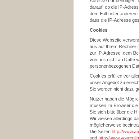
Adresse nur benötigen, u
darauf, ob die IP-Adress
dem Fall unter anderem 
dass die IP-Adresse gesp
Cookies
Diese Webseite verwend
aus auf Ihrem Rechner g
zur IP-Adresse, dem Be
von uns nicht an Dritte
personenbezogenen Date
Cookies erfüllen vor all
unser Angebot zu erleich
Sie werden nicht dazu g
Nutzer haben die Möglic
müssen im Browser die 
Sie sich bitte über die 
Wir weisen allerdings da
möglicherweise beeinträ
Die Seiten
http://www.ab
und
http://www.youronli