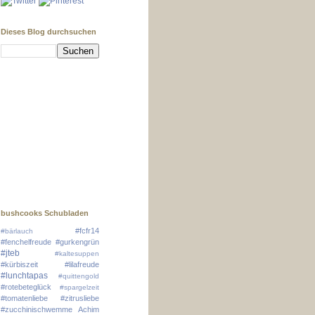
Dieses Blog durchsuchen
bushcooks Schubladen
#fcfr14
#bärlauch
#fenchelfreude
#gurkengrün
#jteb
#kaltesuppen
#kürbiszeit
#lilafreude
#lunchtapas
#quittengold
#rotebeteglück
#spargelzeit
#tomatenliebe
#zitrusliebe
#zucchinischwemme
Achim