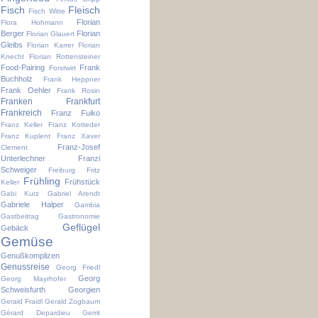
Fisch
Fleisch
Fisch Witte
Florian
Flora Hohmann
Berger
Florian
Florian Glauert
Gleibs
Florian Karrer
Florian
Knecht
Florian Rottensteiner
Food-Pairing
Frank
Forstwirt
Buchholz
Frank Heppner
Frank Oehler
Frank Rosin
Franken
Frankfurt
Frankreich
Franz Fuiko
Franz Keller
Franz Kotteder
Franz Kuplent
Franz Xaver
Franz-Josef
Clement
Unterlechner
Franzi
Schweiger
Freiburg
Fritz
Frühling
Frühstück
Keller
Gabi Kurz
Gabriel Arendt
Gabriele Halper
Gambia
Gastbeitrag
Gastronomie
Geflügel
Gebäck
Gemüse
Genußkomplizen
Genussreise
Georg Friedl
Georg
Georg Mayrhofer
Schweisfurth
Georgien
Gerald Fraidl
Gerald Zogbaum
Gérard Depardieu
Gerrit