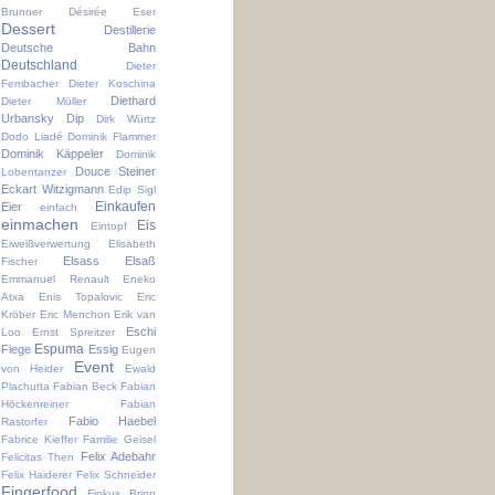
Brunner
Désirée Eser
Dessert
Destillerie
Deutsche Bahn
Deutschland
Dieter
Fembacher
Dieter Koschina
Diethard
Dieter Müller
Urbansky
Dip
Dirk Würtz
Dodo Liadé
Dominik Flammer
Dominik Käppeler
Dominik
Douce Steiner
Lobentanzer
Eckart Witzigmann
Edip Sigl
Einkaufen
Eier
einfach
einmachen
Eis
Eintopf
Eiweißverwertung
Elisabeth
Elsass
Elsaß
Fischer
Emmanuel Renault
Eneko
Atxa
Enis Topalovic
Eric
Kröber
Eric Menchon
Erik van
Eschi
Loo
Ernst Spreitzer
Espuma
Fiege
Essig
Eugen
Event
von Heider
Ewald
Plachutta
Fabian Beck
Fabian
Höckenreiner
Fabian
Fabio Haebel
Rastorfer
Fabrice Kieffer
Familie Geisel
Felix Adebahr
Felicitas Then
Felix Haiderer
Felix Schneider
Fingerfood
Finkus Bripp