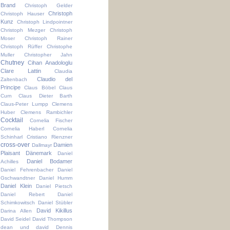
Brand
Christoph Gelder
Christoph
Christoph Hauser
Kunz
Christoph Lindpointner
Christoph Mezger
Christoph
Moser
Christoph Rainer
Christoph Rüffer
Christophe
Muller
Christopher Jahn
Chutney
Cihan Anadologlu
Clare Lattin
Claudia
Claudio del
Zaltenbach
Principe
Claus Böbel
Claus
Curn
Claus Dieter Barth
Claus-Peter Lumpp
Clemens
Huber
Clemens Rambichler
Cocktail
Cornelia Fischer
Cornelia Haberl
Cornelia
Schinharl
Cristiano Rienzner
cross-over
Damien
Dallmayr
Plaisant
Dänemark
Daniel
Daniel Bodamer
Achilles
Daniel Fehrenbacher
Daniel
Gschwandtner
Daniel Humm
Daniel Klein
Daniel Pietsch
Daniel Rebert
Daniel
Schimkowitsch
Daniel Stübler
David Kikillus
Darina Allen
David Seidel
David Thompson
dean und david
Dennis