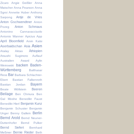
Zicaro
Angie Geißler
Anna
Matscher
Anna Pearson
Anna
Sgroi
Annette Huber
Anthony
Antje de Vries
Sarpong
Anton Gschwendtner
Anton
Anton Schmaus
Pozeg
Antonino Cannavacciuolo
Antonio Wanner
Apicius
App
April Bloomfield
Arvin Kalsi
Asien
Aserbaidschan
Asia
Äthiopien
Atalay Aktas
Atsushi Sugimoto
Auflauf
Australien
Award
Aylin
backen
Baden-
Weirowski
Württemberg
Balthasar
Bar
Ress
Barbara Schlachter-
Ebert
Bastian Falkenroth
Bayern
Bastian Jordan
Beeren
Beate Wöllstein
Beilage
Ben Chmura
Ben
Gal Moshe
Benedikt Faust
Benjamin Kunz
Benedikt Hierl
Benjamin Schuster
Benjamin
Berlin
Unger
Benny Gallein
Bernd Arold
Bernd Neuner-
Duttenhofer
Bernd Pulker
Bernd Siefert
Bernhard
Bernie Rieder
Meßmer
Beth