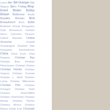
Bill Granger
Bier
Liston
Billy
Blog-
Björn Freitag
Wagner
Event
Blüten
Bobby
Bräuer
Bodensee
Bowle
Brot
Brasilien
Bremen
Brotaufstrich
Buffet
Buch
Burkhard Schork
Bürogarten
Carlo Bernasconi
Carmelo
Greco
Catherine Pearson
Cettina
Cathrin Brandes
Vicenzino
Chakall
Champagner
Charlotte Pike
Chayawee Sutcharitchan
China
Chiori Kudo
Chris
Christian Bau
Friedrich
Christian Baur
Christian
Fleischmann
Christian Grainer
Christian Hümbs
Christian
Jürgens
Christian Kosmak
Christian L. Stahl
Christian
Lohse
Christian Mittermeier
Christian Petz
Christian
Schagerl
Christian Stahl
Christian Sturm-Wilms
Christian Unterholzer
Christian
Wonka
Christina Fischer
Christina Richon
Christine
Christoph
Robert
Christl Kurz