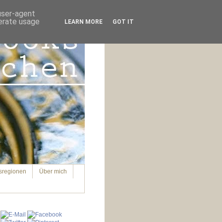
 user-agent
nerate usage
LEARN MORE
GOT IT
sregionen
Über mich