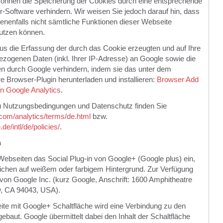
önnen die Speicherung der Cookies durch eine entsprechende
r-Software verhindern. Wir weisen Sie jedoch darauf hin, dass
benenfalls nicht sämtliche Funktionen dieser Webseite
nutzen können.
us die Erfassung der durch das Cookie erzeugten und auf Ihre
zogenen Daten (inkl. Ihrer IP-Adresse) an Google sowie die
en durch Google verhindern, indem sie das unter dem
e Browser-Plugin herunterladen und installieren:
Browser Add
n Google Analytics
.
u Nutzungsbedingungen und Datenschutz finden Sie
com/analytics/terms/de.html
bzw.
de/intl/de/policies/
.
n
Webseiten das Social Plug-in von Google+ (Google plus) ein,
ichen auf weißem oder farbigem Hintergrund. Zur Verfügung
n von Google Inc. (kurz Google, Anschrift: 1600 Amphitheatre
, CA 94043, USA).
ite mit Google+ Schaltfläche wird eine Verbindung zu den
baut. Google übermittelt dabei den Inhalt der Schaltfläche