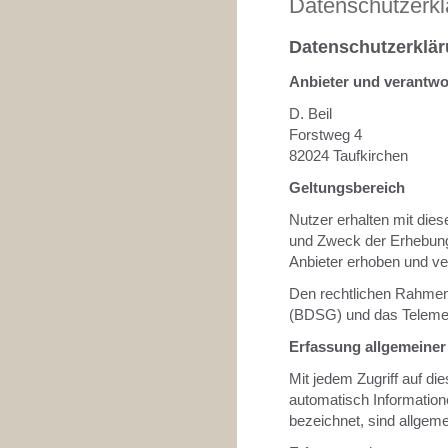
Datenschutzerkl
Datenschutzerklä
Anbieter und verantwo
D. Beil
Forstweg 4
82024 Taufkirchen
Geltungsbereich
Nutzer erhalten mit die
und Zweck der Erhebung
Anbieter erhoben und v
Den rechtlichen Rahmen
(BDSG) und das Teleme
Erfassung allgemeiner
Mit jedem Zugriff auf 
automatisch Informatione
bezeichnet, sind allgem