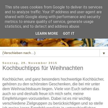
This site uses cookies from Google to deliver its services
and to analyze traffic. Your IP address and user-agent are
shared with Google along with performance and security
metrics to ensure quality of service, generate usage
statistics, and to detect and address abuse.
LEARN MORE
GOT IT
▼
Sonntag, 29. November 2015
Kochbuchtipps für Weihnachten
Kochbücher, und ganz besonders hochwertige Kochbücher,
gehören zu den schönsten Geschenken, die bei mir unter
dem Weihnachtsbaum liegen. Viele von Euch sehen das
auch so und deshalb freue ich mich sehr, meine
Empfehlungen vorzustellen. Dabei ist es mir wichtig
verschiedene Zielgruppen zu berücksichtigen und so stelle