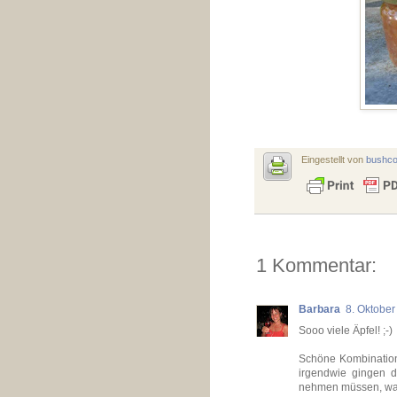
Eingestellt von
bushc
1 Kommentar:
Barbara
8. Oktobe
Sooo viele Äpfel! ;-)
Schöne Kombination
irgendwie gingen d
nehmen müssen, was b