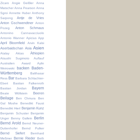
Zicaro
Angie Geißler
Anna
Matscher
Anna Pearson
Anna
Sgroi
Annette Huber
Anthony
Antje de Vries
Sarpong
Anton Gschwendtner
Anton
Anton Schmaus
Pozeg
Antonino Cannavacciuolo
Antonio Wanner
Apicius
App
April Bloomfield
Arvin Kalsi
Asien
Aserbaidschan
Asia
Äthiopien
Atalay Aktas
Atsushi Sugimoto
Auflauf
Australien
Award
Aylin
backen
Baden-
Weirowski
Württemberg
Balthasar
Bar
Ress
Barbara Schlachter-
Ebert
Bastian Falkenroth
Bayern
Bastian Jordan
Beeren
Beate Wöllstein
Beilage
Ben Chmura
Ben
Gal Moshe
Benedikt Faust
Benjamin Kunz
Benedikt Hierl
Benjamin Schuster
Benjamin
Berlin
Unger
Benny Gallein
Bernd Arold
Bernd Neuner-
Duttenhofer
Bernd Pulker
Bernd Siefert
Bernhard
Bernie Rieder
Meßmer
Beth