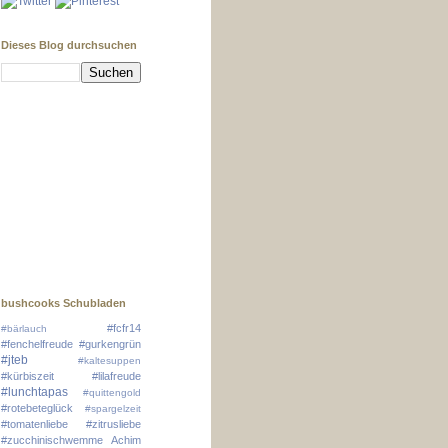
Dieses Blog durchsuchen
bushcooks Schubladen
#fcfr14
#bärlauch
#fenchelfreude
#gurkengrün
#jteb
#kaltesuppen
#kürbiszeit
#lilafreude
#lunchtapas
#quittengold
#rotebeteglück
#spargelzeit
#tomatenliebe
#zitrusliebe
#zucchinischwemme
Achim