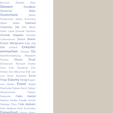
Brunner
Désirée Eser
Dessert
Destillerie
Deutsche Bahn
Deutschland
Dieter
Fembacher
Dieter Koschina
Diethard
Dieter Müller
Urbansky
Dip
Dirk Würtz
Dodo Liadé
Dominik Flammer
Dominik Käppeler
Dominik
Douce Steiner
Lobentanzer
Eckart Witzigmann
Edip Sigl
Einkaufen
Eier
einfach
einmachen
Eis
Eintopf
Eiweißverwertung
Elisabeth
Elsass
Elsaß
Fischer
Emmanuel Renault
Eneko
Atxa
Enis Topalovic
Eric
Kröber
Eric Menchon
Erik van
Eschi
Loo
Ernst Spreitzer
Espuma
Fiege
Essig
Eugen
Event
von Heider
Ewald
Plachutta
Fabian Beck
Fabian
Höckenreiner
Fabian
Fabio Haebel
Rastorfer
Fabrice Kieffer
Familie Geisel
Felix Adebahr
Felicitas Then
Felix Haiderer
Felix Schneider
Fingerfood
Finkus Bripp