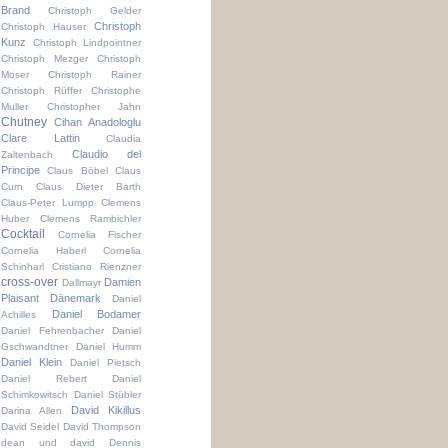
Brand
Christoph Gelder
Christoph
Christoph Hauser
Kunz
Christoph Lindpointner
Christoph Mezger
Christoph
Moser
Christoph Rainer
Christoph Rüffer
Christophe
Muller
Christopher Jahn
Chutney
Cihan Anadologlu
Clare Lattin
Claudia
Claudio del
Zaltenbach
Principe
Claus Böbel
Claus
Curn
Claus Dieter Barth
Claus-Peter Lumpp
Clemens
Huber
Clemens Rambichler
Cocktail
Cornelia Fischer
Cornelia Haberl
Cornelia
Schinharl
Cristiano Rienzner
cross-over
Damien
Dallmayr
Plaisant
Dänemark
Daniel
Daniel Bodamer
Achilles
Daniel Fehrenbacher
Daniel
Gschwandtner
Daniel Humm
Daniel Klein
Daniel Pietsch
Daniel Rebert
Daniel
Schimkowitsch
Daniel Stübler
David Kikillus
Darina Allen
David Seidel
David Thompson
dean und david
Dennis