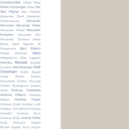
Schwekendiek
Adrian Krieg
Adrien Hurnungee
Ahr
Afrika
Alex Högner
Alex Sallustio
Alexander Ebert
Alexander
Alexander
Fankenhauser
Herrmann
Alexander Huber
Alexander
Alexander Krankl
Kumptner
Alexander Oos
Alexander Ruhland
Alfred
Biolek
Algen
Algerien
Ali
Alice Waters
Güngörmüs
Allgäu
Allegra McEvedy
Alltagsküche
Alois Lageder
Amuse
Amerika
Anatoly
Andi
Andi Neumayr
Kazakov
Schweiger
André Jaeger
André Rickert
Andrea
Bavestrello
Andrea Boscagli
Andrea Giuseppucci
Andrea
Andreas Caminada
Vestri
Andreas Döllerer
Andreas
Andreas Hoppe
Hillejan
Andreas Krolik
Andreas Leib
Andreas Schaidhauf
Andreas
Schießel
Andreas Senn
Andree Köthe
Andreas Wojta
Andy Vorbusch
Angela
Rücker
Angelo Fonti
Angelo