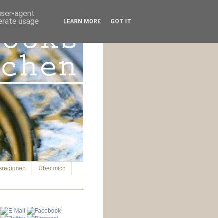
 user-agent
nerate usage
LEARN MORE
GOT IT
sregionen
Über mich