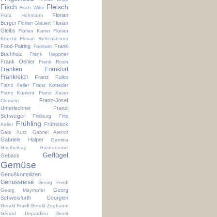
Fisch
Fleisch
Fisch Witte
Florian
Flora Hohmann
Berger
Florian
Florian Glauert
Gleibs
Florian Karrer
Florian
Knecht
Florian Rottensteiner
Food-Pairing
Frank
Forstwirt
Buchholz
Frank Heppner
Frank Oehler
Frank Rosin
Franken
Frankfurt
Frankreich
Franz Fuiko
Franz Keller
Franz Kotteder
Franz Kuplent
Franz Xaver
Franz-Josef
Clement
Unterlechner
Franzi
Schweiger
Freiburg
Fritz
Frühling
Frühstück
Keller
Gabi Kurz
Gabriel Arendt
Gabriele Halper
Gambia
Gastbeitrag
Gastronomie
Geflügel
Gebäck
Gemüse
Genußkomplizen
Genussreise
Georg Friedl
Georg
Georg Mayrhofer
Schweisfurth
Georgien
Gerald Fraidl
Gerald Zogbaum
Gérard Depardieu
Gerrit