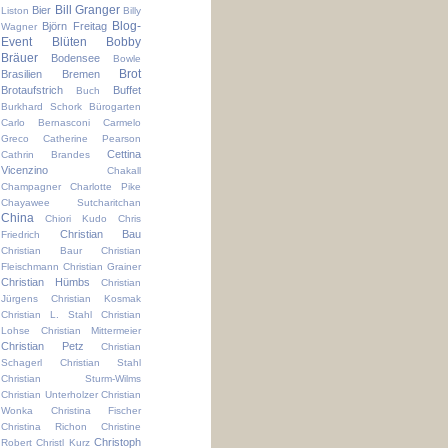
Bill Granger
Bier
Liston
Billy
Blog-
Björn Freitag
Wagner
Event
Blüten
Bobby
Bräuer
Bodensee
Bowle
Brot
Brasilien
Bremen
Brotaufstrich
Buffet
Buch
Burkhard Schork
Bürogarten
Carlo Bernasconi
Carmelo
Greco
Catherine Pearson
Cettina
Cathrin Brandes
Vicenzino
Chakall
Champagner
Charlotte Pike
Chayawee Sutcharitchan
China
Chiori Kudo
Chris
Christian Bau
Friedrich
Christian Baur
Christian
Fleischmann
Christian Grainer
Christian Hümbs
Christian
Jürgens
Christian Kosmak
Christian L. Stahl
Christian
Lohse
Christian Mittermeier
Christian Petz
Christian
Schagerl
Christian Stahl
Christian Sturm-Wilms
Christian Unterholzer
Christian
Wonka
Christina Fischer
Christina Richon
Christine
Christoph
Robert
Christl Kurz