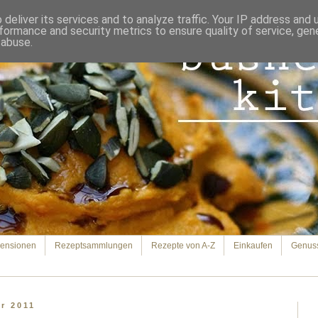
deliver its services and to analyze traffic. Your IP address and
formance and security metrics to ensure quality of service, ge
 abuse.
ensionen
Rezeptsammlungen
Rezepte von A-Z
Einkaufen
Genus
r 2011