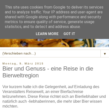
This site uses cookies from Google to deliver its services
and to analyze traffic. Your IP address and user-agent are
shared with Google along with performance and security
metrics to ensure quality of service, generate usage
statistics, and to detect and address abuse.
LEARN MORE
GOT IT
▼
Montag, 9. März 2015
Bier und Genuss - eine Reise in die
Bierweltregion
Vor kurzem hatte ich die Gelegenheit, auf Einladung des
Veranstalters Reisewelt, an einer Bierfachreise
teilzunehmen. Diese Reise richtet sich an Bierliebhaber und
natürlich auch -liebhaberinnen, die mehr über Bier wissen
möchten.