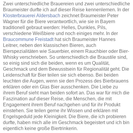
Zwei unterschiedliche Brauereien und zwei unterschiedliche
Braumeister durfte ich auf dieser Reise kennenlernen. In der
Klosterbrauerei Aldersbach
zeichnet Braumeister Peter
Wagner für die Biere verantwortlich, wie sie in Bayern
traditionell gebraut werden: Helles, Dunkles, Pils,
verschiedene Weißbiere und noch einiges mehr. In der
Braucommune Freistadt
hat sich Braumeister Hannes
Leitner, neben den klassischen Bieren, auch
Bierspezialitäten wie Sauerbier, einem Rauchbier oder Bier-
Whisky verschrieben. So unterschiedlich die Braustile sind,
so einig sind sich die beiden, wenn es um Qualität,
Geschmack und dem Bewusstsein für Regionalität geht. Die
Leidenschaft für Bier teilen sie sich ebenso. Bei beiden
leuchten die Augen, wenn sie den Prozess des Bierbrauens
erklären oder ein Glas Bier ausschenken. Die Liebe zu
ihrem Beruf sieht man beiden sofort an. Das war für mich die
Faszination auf dieser Reise, die Menschen, die mit
Engagement ihrem Beruf nachgehen und für ihr Produkt
einstehen. Sie teilen gerne ihr Wissen und erklären mit
Engelsgeduld jede Kleinigkeit. Die Biere, die ich probieren
durfte, haben mich alle im Geschmack begeistert und ich bin
eigentlich keine große Biertrinkerin.