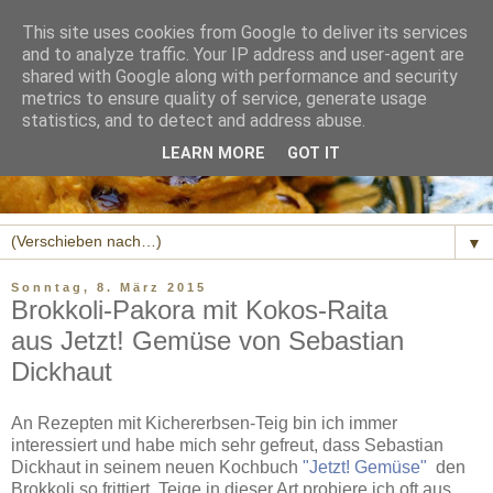
This site uses cookies from Google to deliver its services
and to analyze traffic. Your IP address and user-agent are
shared with Google along with performance and security
metrics to ensure quality of service, generate usage
statistics, and to detect and address abuse.
LEARN MORE
GOT IT
▼
Sonntag, 8. März 2015
Brokkoli-Pakora mit Kokos-Raita
aus Jetzt! Gemüse von Sebastian
Dickhaut
An Rezepten mit Kichererbsen-Teig bin ich immer
interessiert und habe mich sehr gefreut, dass Sebastian
Dickhaut in seinem neuen Kochbuch
"Jetzt! Gemüse"
den
Brokkoli so frittiert. Teige in dieser Art probiere ich oft aus.