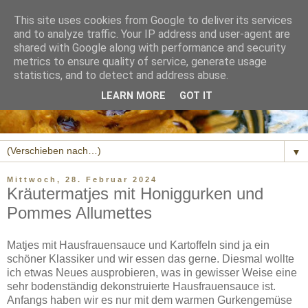
This site uses cookies from Google to deliver its services
and to analyze traffic. Your IP address and user-agent are
shared with Google along with performance and security
metrics to ensure quality of service, generate usage
statistics, and to detect and address abuse.
LEARN MORE
GOT IT
▼
Mittwoch, 28. Februar 2024
Kräutermatjes mit Honiggurken und
Pommes Allumettes
Matjes mit Hausfrauensauce und Kartoffeln sind ja ein
schöner Klassiker und wir essen das gerne. Diesmal wollte
ich etwas Neues ausprobieren, was in gewisser Weise eine
sehr bodenständig dekonstruierte Hausfrauensauce ist.
Anfangs haben wir es nur mit dem warmen Gurkengemüse