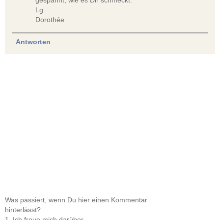
gespannt, wie es Dir schmeckt.
Lg
Dorothée
Antworten
Was passiert, wenn Du hier einen Kommentar
hinterlässt?
1. Ich freue mich darüber.