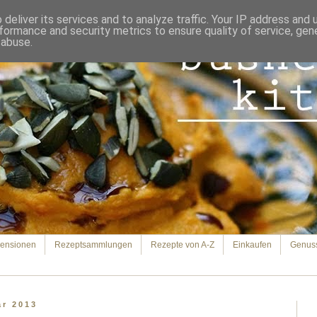
deliver its services and to analyze traffic. Your IP address and
formance and security metrics to ensure quality of service, ge
 abuse.
ensionen
Rezeptsammlungen
Rezepte von A-Z
Einkaufen
Genus
ar 2013