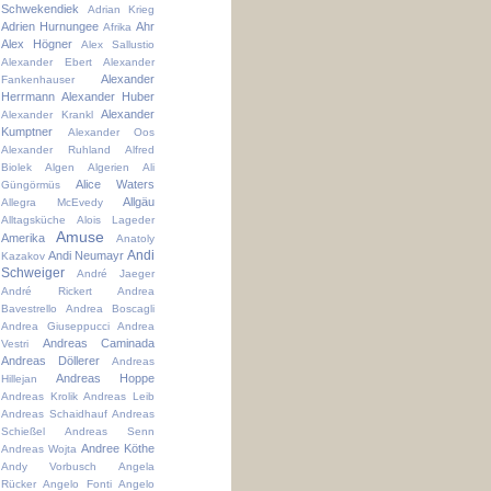
Schwekendiek
Adrian Krieg
Adrien Hurnungee
Ahr
Afrika
Alex Högner
Alex Sallustio
Alexander Ebert
Alexander
Alexander
Fankenhauser
Herrmann
Alexander Huber
Alexander
Alexander Krankl
Kumptner
Alexander Oos
Alexander Ruhland
Alfred
Biolek
Algen
Algerien
Ali
Alice Waters
Güngörmüs
Allgäu
Allegra McEvedy
Alltagsküche
Alois Lageder
Amuse
Amerika
Anatoly
Andi
Andi Neumayr
Kazakov
Schweiger
André Jaeger
André Rickert
Andrea
Bavestrello
Andrea Boscagli
Andrea Giuseppucci
Andrea
Andreas Caminada
Vestri
Andreas Döllerer
Andreas
Andreas Hoppe
Hillejan
Andreas Krolik
Andreas Leib
Andreas Schaidhauf
Andreas
Schießel
Andreas Senn
Andree Köthe
Andreas Wojta
Andy Vorbusch
Angela
Rücker
Angelo Fonti
Angelo