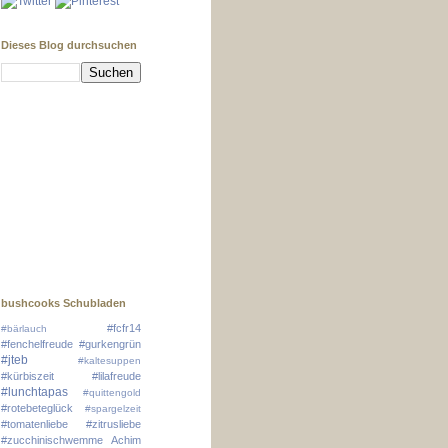
Dieses Blog durchsuchen
bushcooks Schubladen
#fcfr14
#bärlauch
#fenchelfreude
#gurkengrün
#jteb
#kaltesuppen
#kürbiszeit
#lilafreude
#lunchtapas
#quittengold
#rotebeteglück
#spargelzeit
#tomatenliebe
#zitrusliebe
#zucchinischwemme
Achim