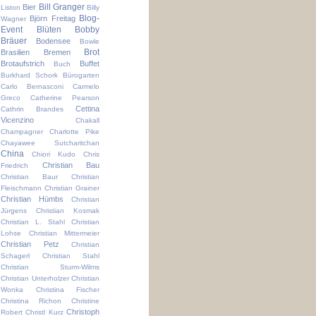
Bill Granger
Bier
Liston
Billy
Blog-
Björn Freitag
Wagner
Event
Blüten
Bobby
Bräuer
Bodensee
Bowle
Brot
Brasilien
Bremen
Brotaufstrich
Buffet
Buch
Burkhard Schork
Bürogarten
Carlo Bernasconi
Carmelo
Greco
Catherine Pearson
Cettina
Cathrin Brandes
Vicenzino
Chakall
Champagner
Charlotte Pike
Chayawee Sutcharitchan
China
Chiori Kudo
Chris
Christian Bau
Friedrich
Christian Baur
Christian
Fleischmann
Christian Grainer
Christian Hümbs
Christian
Jürgens
Christian Kosmak
Christian L. Stahl
Christian
Lohse
Christian Mittermeier
Christian Petz
Christian
Schagerl
Christian Stahl
Christian Sturm-Wilms
Christian Unterholzer
Christian
Wonka
Christina Fischer
Christina Richon
Christine
Christoph
Robert
Christl Kurz