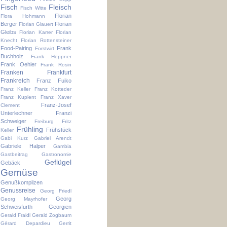
Fisch
Fleisch
Fisch Witte
Florian
Flora Hohmann
Berger
Florian
Florian Glauert
Gleibs
Florian Karrer
Florian
Knecht
Florian Rottensteiner
Food-Pairing
Frank
Forstwirt
Buchholz
Frank Heppner
Frank Oehler
Frank Rosin
Franken
Frankfurt
Frankreich
Franz Fuiko
Franz Keller
Franz Kotteder
Franz Kuplent
Franz Xaver
Franz-Josef
Clement
Unterlechner
Franzi
Schweiger
Freiburg
Fritz
Frühling
Frühstück
Keller
Gabi Kurz
Gabriel Arendt
Gabriele Halper
Gambia
Gastbeitrag
Gastronomie
Geflügel
Gebäck
Gemüse
Genußkomplizen
Genussreise
Georg Friedl
Georg
Georg Mayrhofer
Schweisfurth
Georgien
Gerald Fraidl
Gerald Zogbaum
Gérard Depardieu
Gerrit