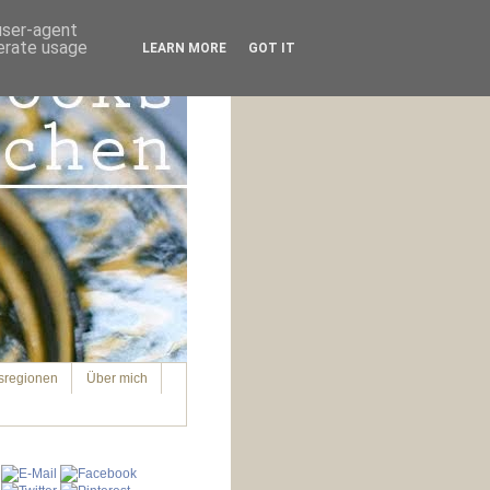
 user-agent
nerate usage
LEARN MORE
GOT IT
sregionen
Über mich