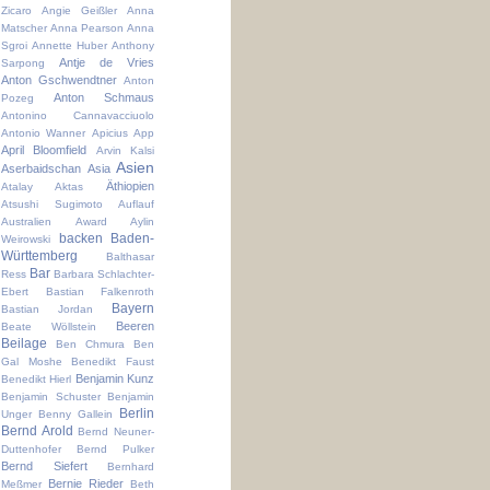
Zicaro
Angie Geißler
Anna
Matscher
Anna Pearson
Anna
Sgroi
Annette Huber
Anthony
Antje de Vries
Sarpong
Anton Gschwendtner
Anton
Anton Schmaus
Pozeg
Antonino Cannavacciuolo
Antonio Wanner
Apicius
App
April Bloomfield
Arvin Kalsi
Asien
Aserbaidschan
Asia
Äthiopien
Atalay Aktas
Atsushi Sugimoto
Auflauf
Australien
Award
Aylin
backen
Baden-
Weirowski
Württemberg
Balthasar
Bar
Ress
Barbara Schlachter-
Ebert
Bastian Falkenroth
Bayern
Bastian Jordan
Beeren
Beate Wöllstein
Beilage
Ben Chmura
Ben
Gal Moshe
Benedikt Faust
Benjamin Kunz
Benedikt Hierl
Benjamin Schuster
Benjamin
Berlin
Unger
Benny Gallein
Bernd Arold
Bernd Neuner-
Duttenhofer
Bernd Pulker
Bernd Siefert
Bernhard
Bernie Rieder
Meßmer
Beth