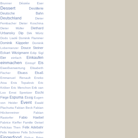
Brunner
Désirée Eser
Dessert
Destillerie
Deutsche Bahn
Deutschland
Dieter
Fembacher
Dieter Koschina
Diethard
Dieter Müller
Urbansky
Dip
Dirk Würtz
Dodo Liadé
Dominik Flammer
Dominik Käppeler
Dominik
Douce Steiner
Lobentanzer
Eckart Witzigmann
Edip Sigl
Einkaufen
Eier
einfach
einmachen
Eis
Eintopf
Eiweißverwertung
Elisabeth
Elsass
Elsaß
Fischer
Emmanuel Renault
Eneko
Atxa
Enis Topalovic
Eric
Kröber
Eric Menchon
Erik van
Eschi
Loo
Ernst Spreitzer
Espuma
Fiege
Essig
Eugen
Event
von Heider
Ewald
Plachutta
Fabian Beck
Fabian
Höckenreiner
Fabian
Fabio Haebel
Rastorfer
Fabrice Kieffer
Familie Geisel
Felix Adebahr
Felicitas Then
Felix Haiderer
Felix Schneider
Fingerfood
Finkus Bripp