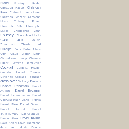
Brand
Christoph Gelder
Christoph
Christoph Hauser
Kunz
Christoph Lindpointner
Christoph Mezger
Christoph
Moser
Christoph Rainer
Christoph Rüffer
Christophe
Muller
Christopher Jahn
Chutney
Cihan Anadologlu
Clare Lattin
Claudia
Claudio del
Zaltenbach
Principe
Claus Böbel
Claus
Curn
Claus Dieter Barth
Claus-Peter Lumpp
Clemens
Huber
Clemens Rambichler
Cocktail
Cornelia Fischer
Cornelia Haberl
Cornelia
Schinharl
Cristiano Rienzner
cross-over
Damien
Dallmayr
Plaisant
Dänemark
Daniel
Daniel Bodamer
Achilles
Daniel Fehrenbacher
Daniel
Gschwandtner
Daniel Humm
Daniel Klein
Daniel Pietsch
Daniel Rebert
Daniel
Schimkowitsch
Daniel Stübler
David Kikillus
Darina Allen
David Seidel
David Thompson
dean und david
Dennis