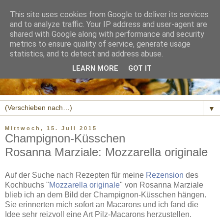
This site uses cookies from Google to deliver its services
and to analyze traffic. Your IP address and user-agent are
shared with Google along with performance and security
metrics to ensure quality of service, generate usage
statistics, and to detect and address abuse.
LEARN MORE
GOT IT
▼
Mittwoch, 15. Juli 2015
Champignon-Küsschen
Rosanna Marziale: Mozzarella originale
Auf der Suche nach Rezepten für meine
Rezension
des
Kochbuchs "
Mozzarella originale
" von Rosanna Marziale
blieb ich an dem Bild der Champignon-Küsschen hängen.
Sie erinnerten mich sofort an Macarons und ich fand die
Idee sehr reizvoll eine Art Pilz-Macarons herzustellen.