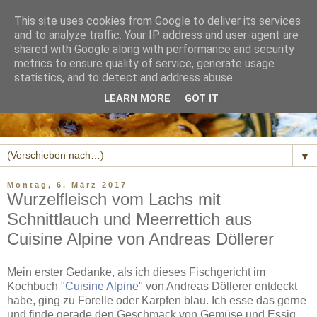
This site uses cookies from Google to deliver its services
and to analyze traffic. Your IP address and user-agent are
shared with Google along with performance and security
metrics to ensure quality of service, generate usage
statistics, and to detect and address abuse.
LEARN MORE
GOT IT
▼
Montag, 6. März 2017
Wurzelfleisch vom Lachs mit
Schnittlauch und Meerrettich aus
Cuisine Alpine von Andreas Döllerer
Mein erster Gedanke, als ich dieses Fischgericht im
Kochbuch "
Cuisine Alpine
" von Andreas Döllerer entdeckt
habe, ging zu Forelle oder Karpfen blau. Ich esse das gerne
und finde gerade den Geschmack von Gemüse und Essig