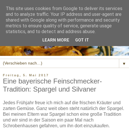
This site uses cookies from Google to deliver its services
and to analyze traffic. Your IP address and user-agent are
shared with Google along with performance and security
metrics to ensure quality of service, generate usage
statistics, and to detect and address abuse.
LEARN MORE
GOT IT
▼
Freitag, 5. Mai 2017
Eine bayerische Feinschmecker-
Tradition: Spargel und Silvaner
Jedes Frühjahr freue ich mich auf die frischen Kräuter und
zarten Gemüse. Ganz weit oben steht natürlich der Spargel.
Bei meinen Eltern war Spargel schon eine große Tradition
und wir sind in der Saison ein paar Mal nach
Schrobenhausen gefahren, um ihn dort einzukaufen.