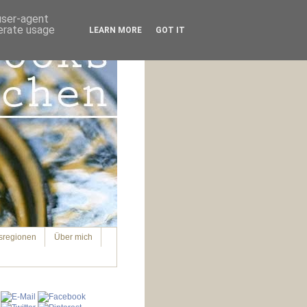
 user-agent
nerate usage
LEARN MORE
GOT IT
sregionen
Über mich