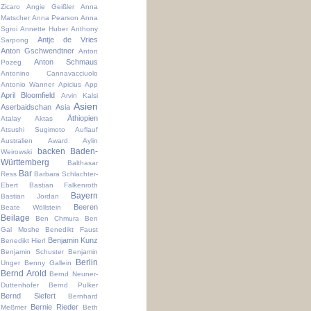
Zicaro
Angie Geißler
Anna
Matscher
Anna Pearson
Anna
Sgroi
Annette Huber
Anthony
Antje de Vries
Sarpong
Anton Gschwendtner
Anton
Anton Schmaus
Pozeg
Antonino Cannavacciuolo
Antonio Wanner
Apicius
App
April Bloomfield
Arvin Kalsi
Asien
Aserbaidschan
Asia
Äthiopien
Atalay Aktas
Atsushi Sugimoto
Auflauf
Australien
Award
Aylin
backen
Baden-
Weirowski
Württemberg
Balthasar
Bar
Ress
Barbara Schlachter-
Ebert
Bastian Falkenroth
Bayern
Bastian Jordan
Beeren
Beate Wöllstein
Beilage
Ben Chmura
Ben
Gal Moshe
Benedikt Faust
Benjamin Kunz
Benedikt Hierl
Benjamin Schuster
Benjamin
Berlin
Unger
Benny Gallein
Bernd Arold
Bernd Neuner-
Duttenhofer
Bernd Pulker
Bernd Siefert
Bernhard
Bernie Rieder
Meßmer
Beth