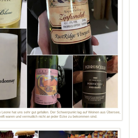
n Leone hat uns sehr gut gefallen. Der Schwerpunkt lag auf Weinen aus Übersee,
ereift waren und vermutlich nicht an jeder Ecke zu bekommen sind.