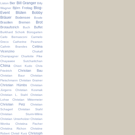
Bill Granger
Bier
Liston
Billy
Blog-
Björn Freitag
Wagner
Event
Blüten
Bobby
Bräuer
Bodensee
Bowle
Brot
Brasilien
Bremen
Brotaufstrich
Buffet
Buch
Burkhard Schork
Bürogarten
Carlo Bernasconi
Carmelo
Greco
Catherine Pearson
Cettina
Cathrin Brandes
Vicenzino
Chakall
Champagner
Charlotte Pike
Chayawee Sutcharitchan
China
Chiori Kudo
Chris
Christian Bau
Friedrich
Christian Baur
Christian
Fleischmann
Christian Grainer
Christian Hümbs
Christian
Jürgens
Christian Kosmak
Christian L. Stahl
Christian
Lohse
Christian Mittermeier
Christian Petz
Christian
Schagerl
Christian Stahl
Christian Sturm-Wilms
Christian Unterholzer
Christian
Wonka
Christina Fischer
Christina Richon
Christine
Christoph
Robert
Christl Kurz