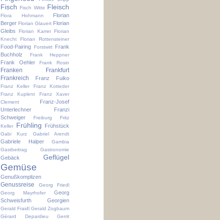
Fisch
Fleisch
Fisch Witte
Florian
Flora Hohmann
Berger
Florian
Florian Glauert
Gleibs
Florian Karrer
Florian
Knecht
Florian Rottensteiner
Food-Pairing
Frank
Forstwirt
Buchholz
Frank Heppner
Frank Oehler
Frank Rosin
Franken
Frankfurt
Frankreich
Franz Fuiko
Franz Keller
Franz Kotteder
Franz Kuplent
Franz Xaver
Franz-Josef
Clement
Unterlechner
Franzi
Schweiger
Freiburg
Fritz
Frühling
Frühstück
Keller
Gabi Kurz
Gabriel Arendt
Gabriele Halper
Gambia
Gastbeitrag
Gastronomie
Geflügel
Gebäck
Gemüse
Genußkomplizen
Genussreise
Georg Friedl
Georg
Georg Mayrhofer
Schweisfurth
Georgien
Gerald Fraidl
Gerald Zogbaum
Gérard Depardieu
Gerrit