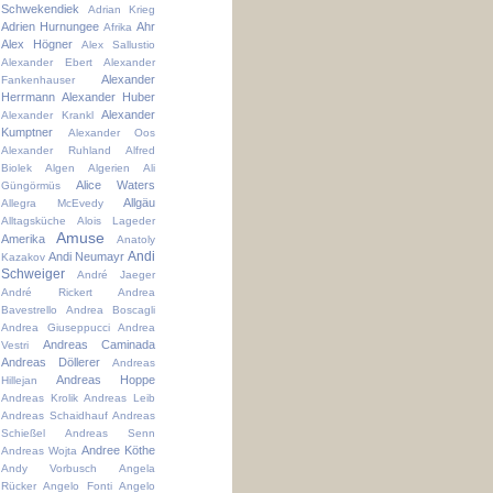
Schwekendiek
Adrian Krieg
Adrien Hurnungee
Ahr
Afrika
Alex Högner
Alex Sallustio
Alexander Ebert
Alexander
Alexander
Fankenhauser
Herrmann
Alexander Huber
Alexander
Alexander Krankl
Kumptner
Alexander Oos
Alexander Ruhland
Alfred
Biolek
Algen
Algerien
Ali
Alice Waters
Güngörmüs
Allgäu
Allegra McEvedy
Alltagsküche
Alois Lageder
Amuse
Amerika
Anatoly
Andi
Andi Neumayr
Kazakov
Schweiger
André Jaeger
André Rickert
Andrea
Bavestrello
Andrea Boscagli
Andrea Giuseppucci
Andrea
Andreas Caminada
Vestri
Andreas Döllerer
Andreas
Andreas Hoppe
Hillejan
Andreas Krolik
Andreas Leib
Andreas Schaidhauf
Andreas
Schießel
Andreas Senn
Andree Köthe
Andreas Wojta
Andy Vorbusch
Angela
Rücker
Angelo Fonti
Angelo