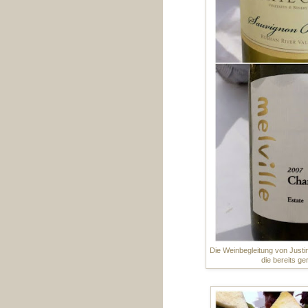
Die Weinbegleitung von Justi
die bereits g