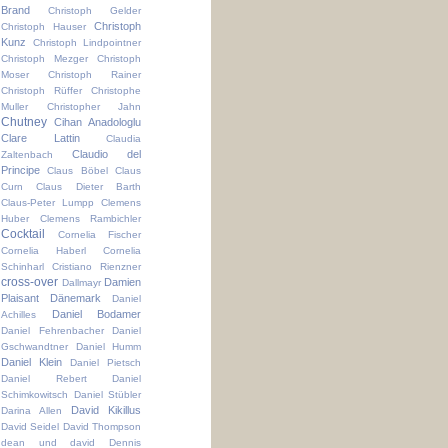
Brand
Christoph Gelder
Christoph
Christoph Hauser
Kunz
Christoph Lindpointner
Christoph Mezger
Christoph
Moser
Christoph Rainer
Christoph Rüffer
Christophe
Muller
Christopher Jahn
Chutney
Cihan Anadologlu
Clare Lattin
Claudia
Claudio del
Zaltenbach
Principe
Claus Böbel
Claus
Curn
Claus Dieter Barth
Claus-Peter Lumpp
Clemens
Huber
Clemens Rambichler
Cocktail
Cornelia Fischer
Cornelia Haberl
Cornelia
Schinharl
Cristiano Rienzner
cross-over
Damien
Dallmayr
Plaisant
Dänemark
Daniel
Daniel Bodamer
Achilles
Daniel Fehrenbacher
Daniel
Gschwandtner
Daniel Humm
Daniel Klein
Daniel Pietsch
Daniel Rebert
Daniel
Schimkowitsch
Daniel Stübler
David Kikillus
Darina Allen
David Seidel
David Thompson
dean und david
Dennis