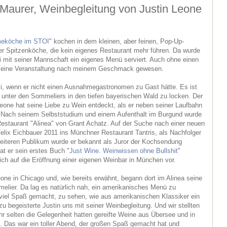
Maurer, Weinbegleitung von Justin Leone
eköche im STOI
" kochen in dem kleinen, aber feinen, Pop-Up-
r Spitzenköche, die kein eigenes Restaurant mehr führen. Da wurde
i mit seiner Mannschaft ein eigenes Menü serviert. Auch ohne einen
s eine Veranstaltung nach meinem Geschmack gewesen.
ki, wenn er nicht einen Ausnahmegastronomen zu Gast hätte. Es ist
unter den Sommeliers in den tiefen bayerischen Wald zu locken. Der
Leone hat seine Liebe zu Wein entdeckt, als er neben seiner Laufbahn
e. Nach seinem Selbststudium und einem Aufenthalt im Burgund wurde
estaurant "Alinea" von Grant Achatz. Auf der Suche nach einer neuen
Felix Eichbauer 2011 ins Münchner Restaurant Tantris, als Nachfolger
eiteren Publikum wurde er bekannt als Juror der Kochsendung
hat er sein erstes Buch "
Just Wine. Weinwissen ohne Bullshit
"
 sich auf die Eröffnung einer eigenen Weinbar in München vor.
one in Chicago und, wie bereits erwähnt, begann dort im Alinea seine
melier. Da lag es natürlich nah, ein amerikanisches Menü zu
 viel Spaß gemacht, zu sehen, wie aus amerikanischen Klassiker ein
u begeisterte Justin uns mit seiner Weinbegleitung. Und wir stellten
ehr selten die Gelegenheit hatten gereifte Weine aus Übersee und in
en. Das war ein toller Abend, der großen Spaß gemacht hat und