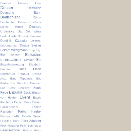
Brunner
Désirée Eser
Dessert
Destillerie
Deutsche Bahn
Deutschland
Dieter
Fembacher
Dieter Koschina
Diethard
Dieter Müller
Urbansky
Dip
Dirk Würtz
Dodo Liadé
Dominik Flammer
Dominik Käppeler
Dominik
Douce Steiner
Lobentanzer
Eckart Witzigmann
Edip Sigl
Einkaufen
Eier
einfach
einmachen
Eis
Eintopf
Eiweißverwertung
Elisabeth
Elsass
Elsaß
Fischer
Emmanuel Renault
Eneko
Atxa
Enis Topalovic
Eric
Kröber
Eric Menchon
Erik van
Eschi
Loo
Ernst Spreitzer
Espuma
Fiege
Essig
Eugen
Event
von Heider
Ewald
Plachutta
Fabian Beck
Fabian
Höckenreiner
Fabian
Fabio Haebel
Rastorfer
Fabrice Kieffer
Familie Geisel
Felix Adebahr
Felicitas Then
Felix Haiderer
Felix Schneider
Fingerfood
Finkus Bripp