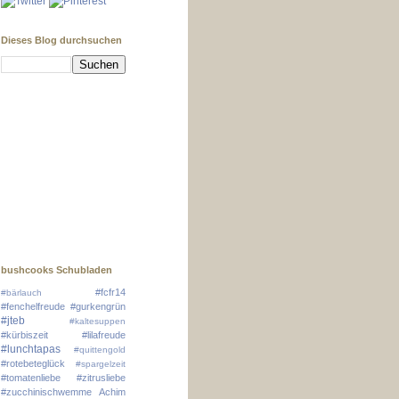
Dieses Blog durchsuchen
bushcooks Schubladen
#fcfr14
#bärlauch
#fenchelfreude
#gurkengrün
#jteb
#kaltesuppen
#kürbiszeit
#lilafreude
#lunchtapas
#quittengold
#rotebeteglück
#spargelzeit
#tomatenliebe
#zitrusliebe
#zucchinischwemme
Achim