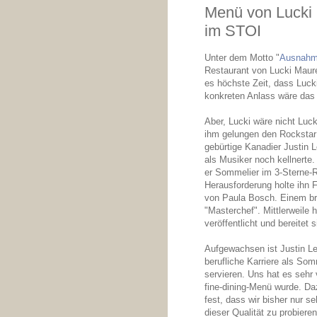
Menü von Lucki 
im STOI
Unter dem Motto "
Ausnahm
Restaurant von Lucki Maure
es höchste Zeit, dass Luck
konkreten Anlass wäre da
Aber, Lucki wäre nicht Luc
ihm gelungen den Rockstar 
gebürtige Kanadier Justin 
als Musiker noch kellnert
er Sommelier im 3-Sterne-R
Herausforderung holte ihn 
von Paula Bosch. Einem br
"Masterchef". Mittlerweile 
veröffentlicht und bereitet
Aufgewachsen ist Justin Le
berufliche Karriere als Som
servieren. Uns hat es sehr
fine-dining-Menü wurde. Daz
fest, dass wir bisher nur s
dieser Qualität zu probier