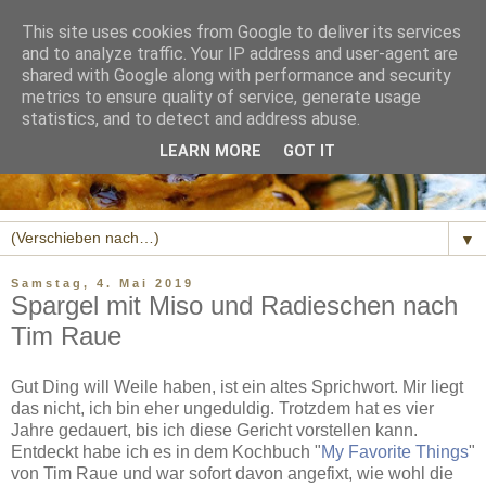
This site uses cookies from Google to deliver its services
and to analyze traffic. Your IP address and user-agent are
shared with Google along with performance and security
metrics to ensure quality of service, generate usage
statistics, and to detect and address abuse.
LEARN MORE
GOT IT
▼
Samstag, 4. Mai 2019
Spargel mit Miso und Radieschen nach
Tim Raue
Gut Ding will Weile haben, ist ein altes Sprichwort. Mir liegt
das nicht, ich bin eher ungeduldig. Trotzdem hat es vier
Jahre gedauert, bis ich diese Gericht vorstellen kann.
Entdeckt habe ich es in dem Kochbuch "
My Favorite Things
"
von Tim Raue und war sofort davon angefixt, wie wohl die