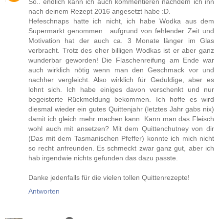
So.. endlich kann ich auch kommentieren nachdem ich ihn
nach deinem Rezept 2016 angesetzt habe :D.
Hefeschnaps hatte ich nicht, ich habe Wodka aus dem
Supermarkt genommen.. aufgrund von fehlender Zeit und
Motivation hat der auch ca. 3 Monate länger im Glas
verbracht. Trotz des eher billigen Wodkas ist er aber ganz
wunderbar geworden! Die Flaschenreifung am Ende war
auch wirklich nötig wenn man den Geschmack vor und
nachher vergleicht. Also wirklich für Geduldige, aber es
lohnt sich. Ich habe einiges davon verschenkt und nur
begeisterte Rückmeldung bekommen. Ich hoffe es wird
diesmal wieder ein gutes Quittenjahr (letztes Jahr gabs nix)
damit ich gleich mehr machen kann. Kann man das Fleisch
wohl auch mit ansetzen? Mit dem Quittenchutney von dir
(Das mit dem Tasmanischen Pfeffer) konnte ich mich nicht
so recht anfreunden. Es schmeckt zwar ganz gut, aber ich
hab irgendwie nichts gefunden das dazu passte.
Danke jedenfalls für die vielen tollen Quittenrezepte!
Antworten