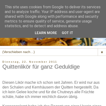
This site uses cookies from Google to deliver its services
and to analyze traffic. Your IP address and user-agent are
shared with Google along with performance and security
metrics to ensure quality of service, generate usage
statistics, and to detect and address abuse.
LEARN MORE
GOT IT
▼
Dienstag, 22. November 2011
Quittenlikör für ganz Geduldige
Diesen Likör mache ich schon seit Jahren. Er wird nur aus
den Schalen und Kernhäusern der Quitten hergestellt. Da
ich kein Gelee koche und für die Chutneys alle Früchte
schäle, habe ich immer reichlich davon übrig.