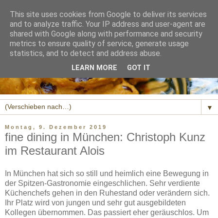
This site uses cookies from Google to deliver its services
and to analyze traffic. Your IP address and user-agent are
shared with Google along with performance and security
metrics to ensure quality of service, generate usage
statistics, and to detect and address abuse.
LEARN MORE
GOT IT
▼
Montag, 9. Dezember 2019
fine dining in München: Christoph Kunz
im Restaurant Alois
In München hat sich so still und heimlich eine Bewegung in
der Spitzen-Gastronomie eingeschlichen. Sehr verdiente
Küchenchefs gehen in den Ruhestand oder verändern sich.
Ihr Platz wird von jungen und sehr gut ausgebildeten
Kollegen übernommen. Das passiert eher geräuschlos. Um