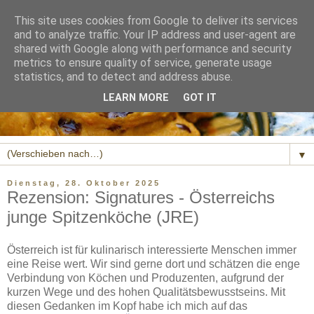
This site uses cookies from Google to deliver its services
and to analyze traffic. Your IP address and user-agent are
shared with Google along with performance and security
metrics to ensure quality of service, generate usage
statistics, and to detect and address abuse.
LEARN MORE
GOT IT
▼
Dienstag, 28. Oktober 2025
Rezension: Signatures - Österreichs
junge Spitzenköche (JRE)
Österreich ist für kulinarisch interessierte Menschen immer
eine Reise wert. Wir sind gerne dort und schätzen die enge
Verbindung von Köchen und Produzenten, aufgrund der
kurzen Wege und des hohen Qualitätsbewusstseins. Mit
diesen Gedanken im Kopf habe ich mich auf das