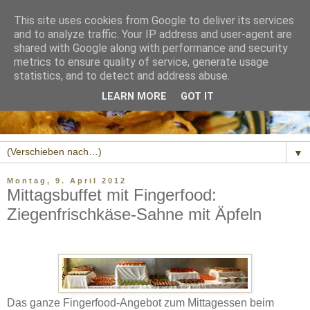
This site uses cookies from Google to deliver its services
and to analyze traffic. Your IP address and user-agent are
shared with Google along with performance and security
metrics to ensure quality of service, generate usage
statistics, and to detect and address abuse.
LEARN MORE
GOT IT
▼
Montag, 9. April 2012
Mittagsbuffet mit Fingerfood:
Ziegenfrischkäse-Sahne mit Äpfeln
Das ganze Fingerfood-Angebot zum Mittagessen beim