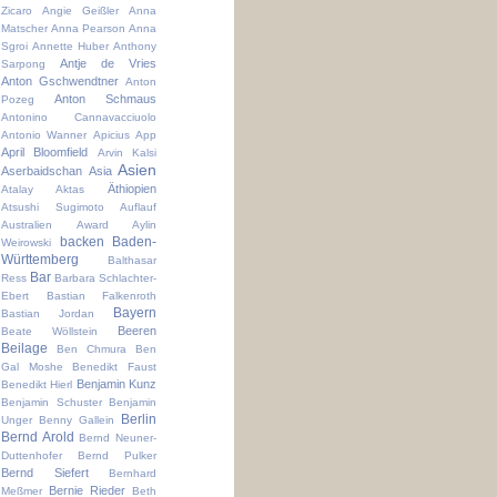
Zicaro
Angie Geißler
Anna
Matscher
Anna Pearson
Anna
Sgroi
Annette Huber
Anthony
Antje de Vries
Sarpong
Anton Gschwendtner
Anton
Anton Schmaus
Pozeg
Antonino Cannavacciuolo
Antonio Wanner
Apicius
App
April Bloomfield
Arvin Kalsi
Asien
Aserbaidschan
Asia
Äthiopien
Atalay Aktas
Atsushi Sugimoto
Auflauf
Australien
Award
Aylin
backen
Baden-
Weirowski
Württemberg
Balthasar
Bar
Ress
Barbara Schlachter-
Ebert
Bastian Falkenroth
Bayern
Bastian Jordan
Beeren
Beate Wöllstein
Beilage
Ben Chmura
Ben
Gal Moshe
Benedikt Faust
Benjamin Kunz
Benedikt Hierl
Benjamin Schuster
Benjamin
Berlin
Unger
Benny Gallein
Bernd Arold
Bernd Neuner-
Duttenhofer
Bernd Pulker
Bernd Siefert
Bernhard
Bernie Rieder
Meßmer
Beth