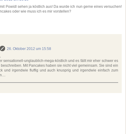
it Powidl sehen ja köstlich aus! Da wurde ich nun gerne eines versuchen!
ncakes oder wie muss ich es mir vorstellen?
26. Oktober 2012 um 15:58
,
er sensationell-unglaublich-mega-köstlich und es fällt mir eher schwer es
beschreiben. Mit Pancakes haben sie nicht viel gemeinsam. Sie sind ein
k und irgendwie fluffig und auch knusprig und irgendwie einfach zum
....