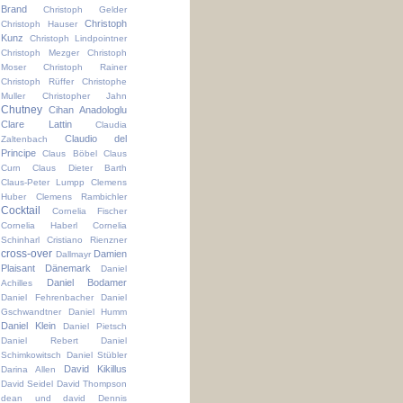
Brand
Christoph Gelder
Christoph
Christoph Hauser
Kunz
Christoph Lindpointner
Christoph Mezger
Christoph
Moser
Christoph Rainer
Christoph Rüffer
Christophe
Muller
Christopher Jahn
Chutney
Cihan Anadologlu
Clare Lattin
Claudia
Claudio del
Zaltenbach
Principe
Claus Böbel
Claus
Curn
Claus Dieter Barth
Claus-Peter Lumpp
Clemens
Huber
Clemens Rambichler
Cocktail
Cornelia Fischer
Cornelia Haberl
Cornelia
Schinharl
Cristiano Rienzner
cross-over
Damien
Dallmayr
Plaisant
Dänemark
Daniel
Daniel Bodamer
Achilles
Daniel Fehrenbacher
Daniel
Gschwandtner
Daniel Humm
Daniel Klein
Daniel Pietsch
Daniel Rebert
Daniel
Schimkowitsch
Daniel Stübler
David Kikillus
Darina Allen
David Seidel
David Thompson
dean und david
Dennis