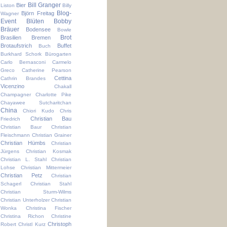
Bill Granger
Bier
Liston
Billy
Blog-
Björn Freitag
Wagner
Event
Blüten
Bobby
Bräuer
Bodensee
Bowle
Brot
Brasilien
Bremen
Brotaufstrich
Buffet
Buch
Burkhard Schork
Bürogarten
Carlo Bernasconi
Carmelo
Greco
Catherine Pearson
Cettina
Cathrin Brandes
Vicenzino
Chakall
Champagner
Charlotte Pike
Chayawee Sutcharitchan
China
Chiori Kudo
Chris
Christian Bau
Friedrich
Christian Baur
Christian
Fleischmann
Christian Grainer
Christian Hümbs
Christian
Jürgens
Christian Kosmak
Christian L. Stahl
Christian
Lohse
Christian Mittermeier
Christian Petz
Christian
Schagerl
Christian Stahl
Christian Sturm-Wilms
Christian Unterholzer
Christian
Wonka
Christina Fischer
Christina Richon
Christine
Christoph
Robert
Christl Kurz