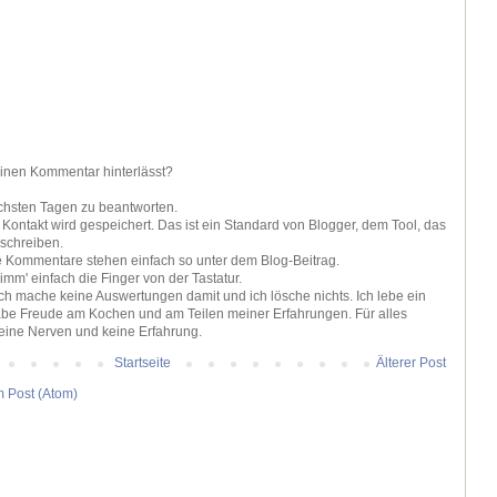
einen Kommentar hinterlässt?
ächsten Tagen zu beantworten.
ontakt wird gespeichert. Das ist ein Standard von Blogger, dem Tool, das
 schreiben.
ie Kommentare stehen einfach so unter dem Blog-Beitrag.
nimm' einfach die Finger von der Tastatur.
 ich mache keine Auswertungen damit und ich lösche nichts. Ich lebe ein
be Freude am Kochen und am Teilen meiner Erfahrungen. Für alles
keine Nerven und keine Erfahrung.
Startseite
Älterer Post
 Post (Atom)