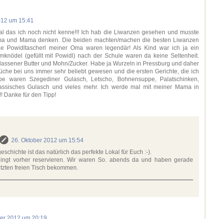
012 um 15:41
al das ich noch nicht kenne!!! Ich hab die Liwanzen gesehen und musste
ma und Mama denken. Die beiden machten/machen die besten Liwanzen
die Powidltascherl meiner Oma waren legendär! Als Kind war ich ja ein
mknödel (gefüllt mit Powidl) nach der Schule waren da keine Seltenheit.
zerlassener Butter und Mohn/Zucker. Habe ja Wurzeln in Pressburg und daher
üche bei uns immer sehr beliebt gewesen und die ersten Gerichte, die ich
be waren Szegediner Gulasch, Letscho, Bohnensuppe, Palatschinken,
klassisches Gulasch und vieles mehr. Ich werde mal mit meiner Mama in
! Danke für den Tipp!
26. Oktober 2012 um 15:54
eschichte ist das natürlich das perfekte Lokal für Euch :-).
dingt vorher reservieren. Wir waren So. abends da und haben gerade
tzten freien Tisch bekommen.
ber 2012 um 20:19