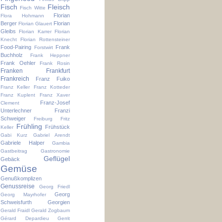
Fisch
Fleisch
Fisch Witte
Florian
Flora Hohmann
Berger
Florian
Florian Glauert
Gleibs
Florian Karrer
Florian
Knecht
Florian Rottensteiner
Food-Pairing
Frank
Forstwirt
Buchholz
Frank Heppner
Frank Oehler
Frank Rosin
Franken
Frankfurt
Frankreich
Franz Fuiko
Franz Keller
Franz Kotteder
Franz Kuplent
Franz Xaver
Franz-Josef
Clement
Unterlechner
Franzi
Schweiger
Freiburg
Fritz
Frühling
Frühstück
Keller
Gabi Kurz
Gabriel Arendt
Gabriele Halper
Gambia
Gastbeitrag
Gastronomie
Geflügel
Gebäck
Gemüse
Genußkomplizen
Genussreise
Georg Friedl
Georg
Georg Mayrhofer
Schweisfurth
Georgien
Gerald Fraidl
Gerald Zogbaum
Gérard Depardieu
Gerrit