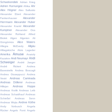
Schwekendiek
Adrian Krieg
Adrien Hurnungee
Ahr
Afrika
Alex Högner
Alex Sallustio
Alexander Ebert
Alexander
Alexander
Fankenhauser
Herrmann
Alexander Huber
Alexander
Alexander Krankl
Kumptner
Alexander Oos
Alexander Ruhland
Alfred
Biolek
Algen
Algerien
Ali
Alice Waters
Güngörmüs
Allgäu
Allegra McEvedy
Alltagsküche
Alois Lageder
Amuse
Amerika
Anatoly
Andi
Andi Neumayr
Kazakov
Schweiger
André Jaeger
André Rickert
Andrea
Bavestrello
Andrea Boscagli
Andrea Giuseppucci
Andrea
Andreas Caminada
Vestri
Andreas Döllerer
Andreas
Andreas Hoppe
Hillejan
Andreas Krolik
Andreas Leib
Andreas Schaidhauf
Andreas
Schießel
Andreas Senn
Andree Köthe
Andreas Wojta
Andy Vorbusch
Angela
Rücker
Angelo Fonti
Angelo