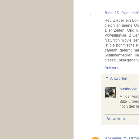
Bine
25. Oktober 2
Hey wieder ein Lok
gleich an meine O
aller Zeiten! Und 
Powidljunkie. 2 Ger
Natürlich mit viel 
ist die böhmische K
daheim gelernt ha
Schinkenfleckerl, 
dieses Lokal gehen!!
Antworten
Antworten
bushcook
Mit der Vorg
Bitte unbe
noch den le
Antworten
Unknown
25. Okto