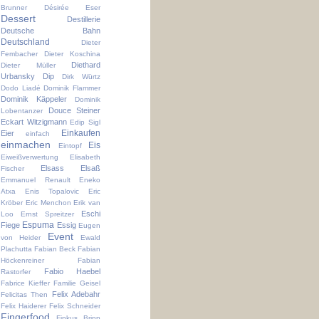
Brunner
Désirée Eser
Dessert
Destillerie
Deutsche Bahn
Deutschland
Dieter
Fembacher
Dieter Koschina
Diethard
Dieter Müller
Urbansky
Dip
Dirk Würtz
Dodo Liadé
Dominik Flammer
Dominik Käppeler
Dominik
Douce Steiner
Lobentanzer
Eckart Witzigmann
Edip Sigl
Einkaufen
Eier
einfach
einmachen
Eis
Eintopf
Eiweißverwertung
Elisabeth
Elsass
Elsaß
Fischer
Emmanuel Renault
Eneko
Atxa
Enis Topalovic
Eric
Kröber
Eric Menchon
Erik van
Eschi
Loo
Ernst Spreitzer
Espuma
Fiege
Essig
Eugen
Event
von Heider
Ewald
Plachutta
Fabian Beck
Fabian
Höckenreiner
Fabian
Fabio Haebel
Rastorfer
Fabrice Kieffer
Familie Geisel
Felix Adebahr
Felicitas Then
Felix Haiderer
Felix Schneider
Fingerfood
Finkus Bripp