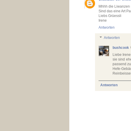
Mhhh die Liwanzen m
Sind das eine Art Pa
Liebs Grüessli
Irene
Antworten
Antworten
bushcook
Liebe Irene
sie sind eh
passend zu 
Hefe-Gebäc
Reinbeissen
Antworten