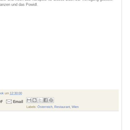
wanzen und das Powidl.
ook
um
12:30:00
Labels:
Österreich
,
Restaurant
,
Wien