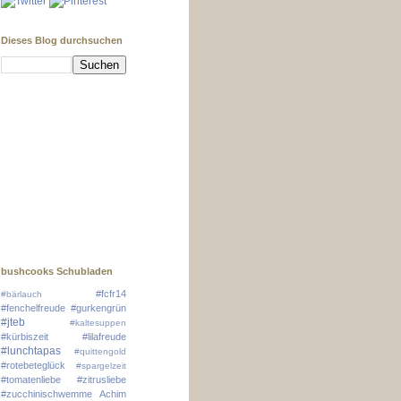
Dieses Blog durchsuchen
bushcooks Schubladen
#fcfr14
#bärlauch
#fenchelfreude
#gurkengrün
#jteb
#kaltesuppen
#kürbiszeit
#lilafreude
#lunchtapas
#quittengold
#rotebeteglück
#spargelzeit
#tomatenliebe
#zitrusliebe
#zucchinischwemme
Achim