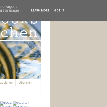
 user-agent
nerate usage
LEARN MORE
GOT IT
sregionen
Über mich