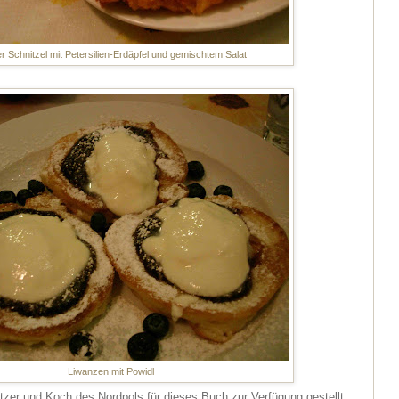
r Schnitzel mit Petersilien-Erdäpfel und gemischtem Salat
Liwanzen mit Powidl
tzer und Koch des Nordpols für dieses Buch zur Verfügung gestellt.