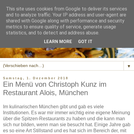
This site uses cookies from Google to deliver its services
and to analyze traffic. Your IP address and user-agent are
shared with Google along with performance and security
metrics to ensure quality of service, generate usage
statistics, and to detect and address abuse.
LEARN MORE
GOT IT
▼
Samstag, 1. Dezember 2018
Ein Menü von Christoph Kunz im
Restaurant Alois, München
Im kulinarischen München gibt und gab es viele
Institutionen. Es war mir immer wichtig eine eigene Meinung
über die Spitzen-Restaurants zu haben und die kann man
sich nur bilden, wenn man sie besucht hat. Einige Jahre gab
es so eine Art Stillstand und es hat sich im Bereich der, mit