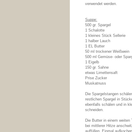
verwendet werden.
Suppe:
500 gr. Spargel
1 Schalotte
1 kleines Stück Sellerie
1 halber Lauch
1 EL Butter
50 ml trockener Weißwein
500 ml Gemüse- oder Sparg
1 Eigelb
150 gr. Sahne
etwas Limettensaft
Prise Zucker
Muskatnuss
Die Spargelstangen schälen
restlichen Spargel in Stück
ebenfalls schälen und in k
schneiden.
Die Butter in einem weiten 
bei mittlerer Hitze anschw
auffüllen. Einmal aufkoche