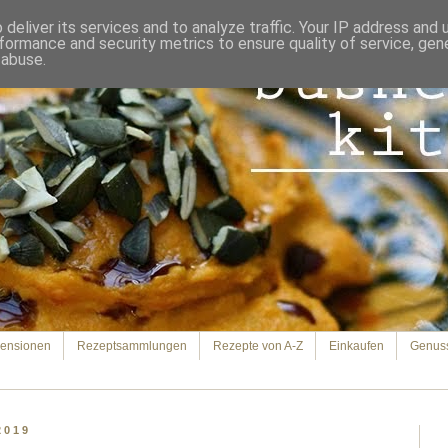
deliver its services and to analyze traffic. Your IP address and
formance and security metrics to ensure quality of service, ge
 abuse.
ensionen
Rezeptsammlungen
Rezepte von A-Z
Einkaufen
Genus
2019