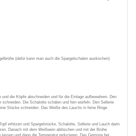
elbrühe (dafür kann man auch die Spargelschalen auskochen)
 und die Köpfe abschneiden und für die Einlage aufbewahren. Den
e schneiden. Die Schalotte schälen und fein würfeln. Den Sellerie
leine Stücke schneiden. Das Weiße des Lauchs in feine Ringe
Topf erhitzen und Spargelstücke, Schalotte, Sellerie und Lauch darin
itzen. Danach mit dem Weißwein ablöschen und mit der Brühe
n lassen und dann die Temperatur reduzieren. Das Gemüse bei