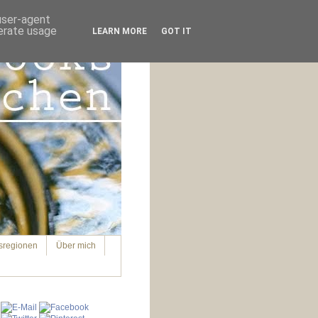
 user-agent
nerate usage
LEARN MORE
GOT IT
sregionen
Über mich