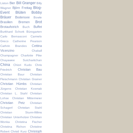
Bill Granger
Bier
Liston
Billy
Blog-
Björn Freitag
Wagner
Event
Blüten
Bobby
Bräuer
Bodensee
Bowle
Brot
Brasilien
Bremen
Brotaufstrich
Buffet
Buch
Burkhard Schork
Bürogarten
Carlo Bernasconi
Carmelo
Greco
Catherine Pearson
Cettina
Cathrin Brandes
Vicenzino
Chakall
Champagner
Charlotte Pike
Chayawee Sutcharitchan
China
Chiori Kudo
Chris
Christian Bau
Friedrich
Christian Baur
Christian
Fleischmann
Christian Grainer
Christian Hümbs
Christian
Jürgens
Christian Kosmak
Christian L. Stahl
Christian
Lohse
Christian Mittermeier
Christian Petz
Christian
Schagerl
Christian Stahl
Christian Sturm-Wilms
Christian Unterholzer
Christian
Wonka
Christina Fischer
Christina Richon
Christine
Christoph
Robert
Christl Kurz