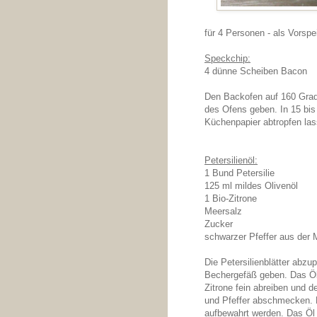
für 4 Personen - als Vorspe
Speckchip:
4 dünne Scheiben Bacon
Den Backofen auf 160 Grad 
des Ofens geben. In 15 bi
Küchenpapier abtropfen las
Petersilienöl:
1 Bund Petersilie
125 ml mildes Olivenöl
1 Bio-Zitrone
Meersalz
Zucker
schwarzer Pfeffer aus der 
Die Petersilienblätter abzu
Bechergefäß geben. Das Öl 
Zitrone fein abreiben und d
und Pfeffer abschmecken. D
aufbewahrt werden. Das Öl 