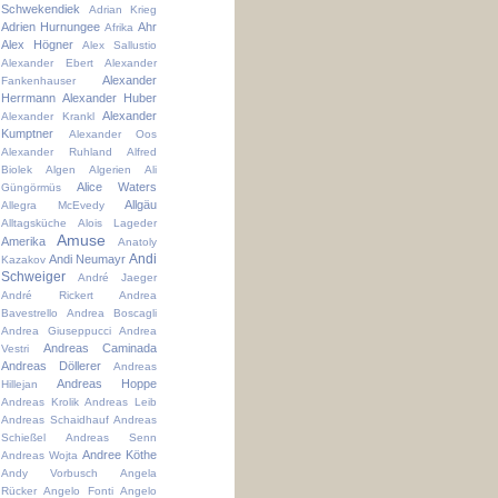
Schwekendiek
Adrian Krieg
Adrien Hurnungee
Ahr
Afrika
Alex Högner
Alex Sallustio
Alexander Ebert
Alexander
Alexander
Fankenhauser
Herrmann
Alexander Huber
Alexander
Alexander Krankl
Kumptner
Alexander Oos
Alexander Ruhland
Alfred
Biolek
Algen
Algerien
Ali
Alice Waters
Güngörmüs
Allgäu
Allegra McEvedy
Alltagsküche
Alois Lageder
Amuse
Amerika
Anatoly
Andi
Andi Neumayr
Kazakov
Schweiger
André Jaeger
André Rickert
Andrea
Bavestrello
Andrea Boscagli
Andrea Giuseppucci
Andrea
Andreas Caminada
Vestri
Andreas Döllerer
Andreas
Andreas Hoppe
Hillejan
Andreas Krolik
Andreas Leib
Andreas Schaidhauf
Andreas
Schießel
Andreas Senn
Andree Köthe
Andreas Wojta
Andy Vorbusch
Angela
Rücker
Angelo Fonti
Angelo