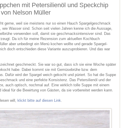
pchen mit Petersilienöl und Speckchip
 von Nelson Müller
cht gerne, weil sie meistens nur so einen Hauch Spargelgeschmack
, wie Wasser sind. Schon seit vielen Jahren kenne ich die Aussage,
elbrühe verwenden soll, damit sie geschmacksintensiver sind. Das
erzeugt. Da ich für meine Rezension zum aktuellen Kochbuch
üller aber unbedingt ein Menü kochen wollte und gerade Spargel-
ich doch entschieden diese Variante auszuprobieren. Und das war
zeichnet geschmeckt. Sie war so gut, dass ich sie eine Woche später
gekocht habe. Dabei kommt sie mit Gemüsebrühe bzw. dem
. Dafür wird der Spargel weich gekocht und püriert. So hat die Suppe
 Geschmack und eine perfekte Konsistenz. Das Petersilienöl und der
, auch optisch, nochmal auf. Eine wirklich tolle Suppe mit einem
ideal für die Bewirtung von Gästen, da sie vorbereitet werden kann.
esen will,
klickt bitte auf diesen Link
.