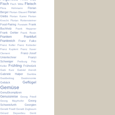
Fisch
Fleisch
Fisch Witte
Florian
Flora Hohmann
Berger
Florian
Florian Glauert
Gleibs
Florian Karrer
Florian
Knecht
Florian Rottensteiner
Food-Pairing
Frank
Forstwirt
Buchholz
Frank Heppner
Frank Oehler
Frank Rosin
Franken
Frankfurt
Frankreich
Franz Fuiko
Franz Keller
Franz Kotteder
Franz Kuplent
Franz Xaver
Franz-Josef
Clement
Unterlechner
Franzi
Schweiger
Freiburg
Fritz
Frühling
Frühstück
Keller
Gabi Kurz
Gabriel Arendt
Gabriele Halper
Gambia
Gastbeitrag
Gastronomie
Geflügel
Gebäck
Gemüse
Genußkomplizen
Genussreise
Georg Friedl
Georg
Georg Mayrhofer
Schweisfurth
Georgien
Gerald Fraidl
Gerald Zogbaum
Gérard Depardieu
Gerrit