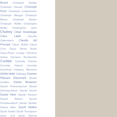
Brand
Christoph Gelder
Christoph
Christoph Hauser
Kunz
Christoph Lindpointner
Christoph Mezger
Christoph
Moser
Christoph Rainer
Christoph Rüffer
Christophe
Muller
Christopher Jahn
Chutney
Cihan Anadologlu
Clare Lattin
Claudia
Claudio del
Zaltenbach
Principe
Claus Böbel
Claus
Curn
Claus Dieter Barth
Claus-Peter Lumpp
Clemens
Huber
Clemens Rambichler
Cocktail
Cornelia Fischer
Cornelia Haberl
Cornelia
Schinharl
Cristiano Rienzner
cross-over
Damien
Dallmayr
Plaisant
Dänemark
Daniel
Daniel Bodamer
Achilles
Daniel Fehrenbacher
Daniel
Gschwandtner
Daniel Humm
Daniel Klein
Daniel Pietsch
Daniel Rebert
Daniel
Schimkowitsch
Daniel Stübler
David Kikillus
Darina Allen
David Seidel
David Thompson
dean und david
Dennis