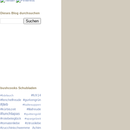
Dieses Blog durchsuchen
bushcooks Schubladen
#fcfr14
#bärlauch
#fenchelfreude
#gurkengrün
#jteb
#kaltesuppen
#kürbiszeit
#lilafreude
#lunchtapas
#quittengold
#rotebeteglück
#spargelzeit
#tomatenliebe
#zitrusliebe
#zucchinischwemme
Achim