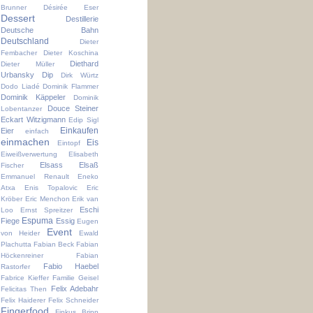
Brunner
Désirée Eser
Dessert
Destillerie
Deutsche Bahn
Deutschland
Dieter
Fembacher
Dieter Koschina
Diethard
Dieter Müller
Urbansky
Dip
Dirk Würtz
Dodo Liadé
Dominik Flammer
Dominik Käppeler
Dominik
Douce Steiner
Lobentanzer
Eckart Witzigmann
Edip Sigl
Einkaufen
Eier
einfach
einmachen
Eis
Eintopf
Eiweißverwertung
Elisabeth
Elsass
Elsaß
Fischer
Emmanuel Renault
Eneko
Atxa
Enis Topalovic
Eric
Kröber
Eric Menchon
Erik van
Eschi
Loo
Ernst Spreitzer
Espuma
Fiege
Essig
Eugen
Event
von Heider
Ewald
Plachutta
Fabian Beck
Fabian
Höckenreiner
Fabian
Fabio Haebel
Rastorfer
Fabrice Kieffer
Familie Geisel
Felix Adebahr
Felicitas Then
Felix Haiderer
Felix Schneider
Fingerfood
Finkus Bripp