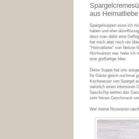
Spargelcremesüp
aus Heimatliebe
Spargelsuppen esse ich ni
haben und eher dünnflüssig
dass man dafür eine Geflüg
hat mich aber noch nie üb
"
Heimatliebe
" von Nelson M
Hochsaison war, habe ich m
eine großartige Idee.
Diese Suppe hat uns ausge
für Gäste gleich nochmal 
Kochwasser von Spargel aus
natürlich einen intensiven
Speckchip werten das Ganze
sehr feinen Geschmack und 
Wer meine Rezension nachl