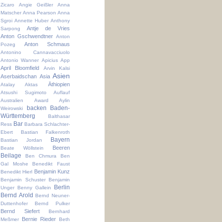
Zicaro
Angie Geißler
Anna
Matscher
Anna Pearson
Anna
Sgroi
Annette Huber
Anthony
Antje de Vries
Sarpong
Anton Gschwendtner
Anton
Anton Schmaus
Pozeg
Antonino Cannavacciuolo
Antonio Wanner
Apicius
App
April Bloomfield
Arvin Kalsi
Asien
Aserbaidschan
Asia
Äthiopien
Atalay Aktas
Atsushi Sugimoto
Auflauf
Australien
Award
Aylin
backen
Baden-
Weirowski
Württemberg
Balthasar
Bar
Ress
Barbara Schlachter-
Ebert
Bastian Falkenroth
Bayern
Bastian Jordan
Beeren
Beate Wöllstein
Beilage
Ben Chmura
Ben
Gal Moshe
Benedikt Faust
Benjamin Kunz
Benedikt Hierl
Benjamin Schuster
Benjamin
Berlin
Unger
Benny Gallein
Bernd Arold
Bernd Neuner-
Duttenhofer
Bernd Pulker
Bernd Siefert
Bernhard
Bernie Rieder
Meßmer
Beth