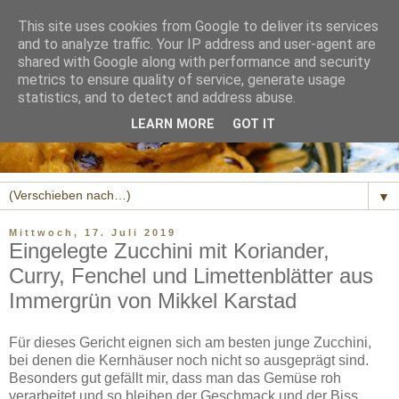
This site uses cookies from Google to deliver its services
and to analyze traffic. Your IP address and user-agent are
shared with Google along with performance and security
metrics to ensure quality of service, generate usage
statistics, and to detect and address abuse.
LEARN MORE
GOT IT
▼
Mittwoch, 17. Juli 2019
Eingelegte Zucchini mit Koriander,
Curry, Fenchel und Limettenblätter aus
Immergrün von Mikkel Karstad
Für dieses Gericht eignen sich am besten junge Zucchini,
bei denen die Kernhäuser noch nicht so ausgeprägt sind.
Besonders gut gefällt mir, dass man das Gemüse roh
verarbeitet und so bleiben der Geschmack und der Biss