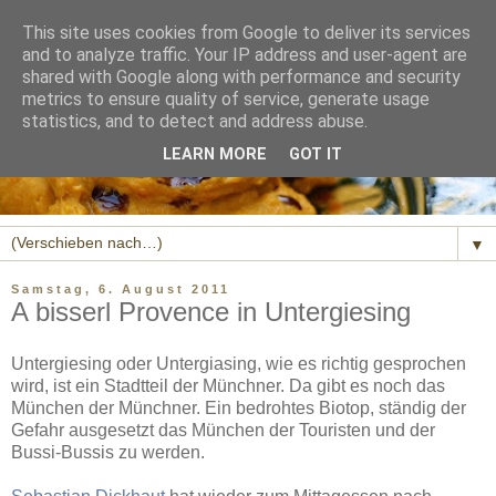
This site uses cookies from Google to deliver its services
and to analyze traffic. Your IP address and user-agent are
shared with Google along with performance and security
metrics to ensure quality of service, generate usage
statistics, and to detect and address abuse.
LEARN MORE
GOT IT
▼
Samstag, 6. August 2011
A bisserl Provence in Untergiesing
Untergiesing oder Untergiasing, wie es richtig gesprochen
wird, ist ein Stadtteil der Münchner. Da gibt es noch das
München der Münchner. Ein bedrohtes Biotop, ständig der
Gefahr ausgesetzt das München der Touristen und der
Bussi-Bussis zu werden.