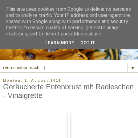
This site uses cookies from Google to deliver its services
and to analyze traffic. Your IP address and user-agent are
shared with Google along with performance and security
metrics to ensure quality of service, generate usage
statistics, and to detect and address abuse.
LEARN MORE
GOT IT
▼
Montag, 1. August 2011
Geräucherte Entenbrust mit Radieschen
- Vinaigrette