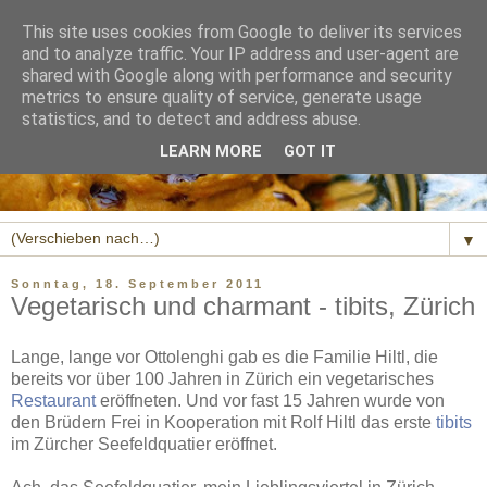
This site uses cookies from Google to deliver its services
and to analyze traffic. Your IP address and user-agent are
shared with Google along with performance and security
metrics to ensure quality of service, generate usage
statistics, and to detect and address abuse.
LEARN MORE
GOT IT
▼
Sonntag, 18. September 2011
Vegetarisch und charmant - tibits, Zürich
Lange, lange vor Ottolenghi gab es die Familie Hiltl, die
bereits vor über 100 Jahren in Zürich ein vegetarisches
Restaurant
eröffneten. Und vor fast 15 Jahren wurde von
den Brüdern Frei in Kooperation mit Rolf Hiltl das erste
tibits
im Zürcher Seefeldquatier eröffnet.