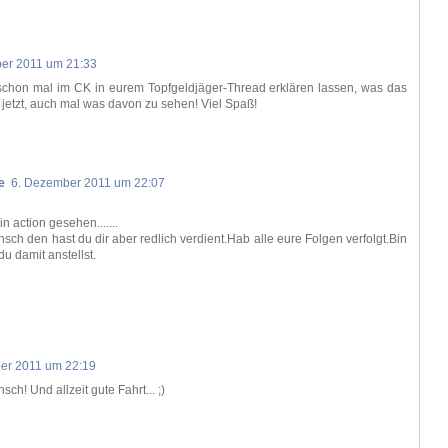
er 2011 um 21:33
ir schon mal im CK in eurem Topfgeldjäger-Thread erklären lassen, was das
 jetzt, auch mal was davon zu sehen! Viel Spaß!
e
6. Dezember 2011 um 22:07
in action gesehen.......
ch den hast du dir aber redlich verdient.Hab alle eure Folgen verfolgt.Bin
u damit anstellst.
er 2011 um 22:19
ch! Und allzeit gute Fahrt... ;)