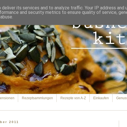
deliver its services and to analyze traffic. Your IP address and
formance and security metrics to ensure quality of service, ge
 abuse.
ensionen
Rezeptsammlungen
Rezepte von A-Z
Einkaufen
Genus
ber 2011