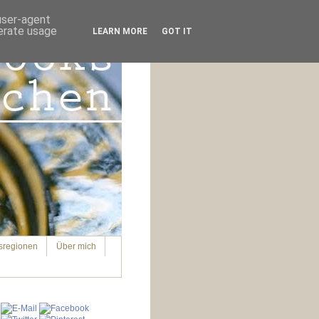
 user-agent
nerate usage
LEARN MORE
GOT IT
sregionen
Über mich