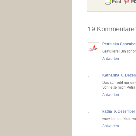
19 Kommentare
Petra aka Cascabe
Gratuliere! Bin scho
Antworten
Katharina
6. Deze
Das schreibt nur ein
Schließe mich Petra 
Antworten
katha
6. Dezember
wow, bin ein klein we
Antworten