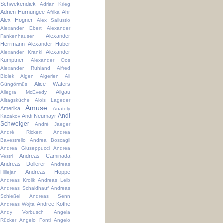
Schwekendiek
Adrian Krieg
Adrien Hurnungee
Ahr
Afrika
Alex Högner
Alex Sallustio
Alexander Ebert
Alexander
Alexander
Fankenhauser
Herrmann
Alexander Huber
Alexander
Alexander Krankl
Kumptner
Alexander Oos
Alexander Ruhland
Alfred
Biolek
Algen
Algerien
Ali
Alice Waters
Güngörmüs
Allgäu
Allegra McEvedy
Alltagsküche
Alois Lageder
Amuse
Amerika
Anatoly
Andi
Andi Neumayr
Kazakov
Schweiger
André Jaeger
André Rickert
Andrea
Bavestrello
Andrea Boscagli
Andrea Giuseppucci
Andrea
Andreas Caminada
Vestri
Andreas Döllerer
Andreas
Andreas Hoppe
Hillejan
Andreas Krolik
Andreas Leib
Andreas Schaidhauf
Andreas
Schießel
Andreas Senn
Andree Köthe
Andreas Wojta
Andy Vorbusch
Angela
Rücker
Angelo Fonti
Angelo