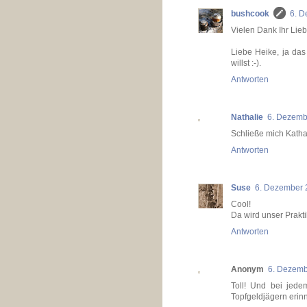
bushcook
6. D
Vielen Dank Ihr Lie
Liebe Heike, ja da
willst :-).
Antworten
Nathalie
6. Dezemb
Schließe mich Katha 
Antworten
Suse
6. Dezember 
Cool!
Da wird unser Prakti
Antworten
Anonym
6. Dezemb
Toll! Und bei jede
Topfgeldjägern erin