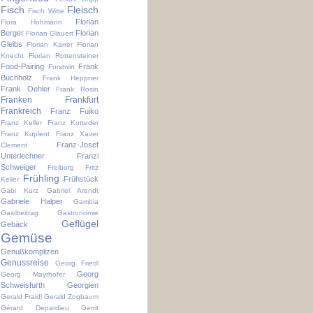
Fisch
Fleisch
Fisch Witte
Florian
Flora Hohmann
Berger
Florian
Florian Glauert
Gleibs
Florian Karrer
Florian
Knecht
Florian Rottensteiner
Food-Pairing
Frank
Forstwirt
Buchholz
Frank Heppner
Frank Oehler
Frank Rosin
Franken
Frankfurt
Frankreich
Franz Fuiko
Franz Keller
Franz Kotteder
Franz Kuplent
Franz Xaver
Franz-Josef
Clement
Unterlechner
Franzi
Schweiger
Freiburg
Fritz
Frühling
Frühstück
Keller
Gabi Kurz
Gabriel Arendt
Gabriele Halper
Gambia
Gastbeitrag
Gastronomie
Geflügel
Gebäck
Gemüse
Genußkomplizen
Genussreise
Georg Friedl
Georg
Georg Mayrhofer
Schweisfurth
Georgien
Gerald Fraidl
Gerald Zogbaum
Gérard Depardieu
Gerrit