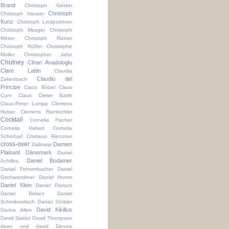
Brand
Christoph Gelder
Christoph
Christoph Hauser
Kunz
Christoph Lindpointner
Christoph Mezger
Christoph
Moser
Christoph Rainer
Christoph Rüffer
Christophe
Muller
Christopher Jahn
Chutney
Cihan Anadologlu
Clare Lattin
Claudia
Claudio del
Zaltenbach
Principe
Claus Böbel
Claus
Curn
Claus Dieter Barth
Claus-Peter Lumpp
Clemens
Huber
Clemens Rambichler
Cocktail
Cornelia Fischer
Cornelia Haberl
Cornelia
Schinharl
Cristiano Rienzner
cross-over
Damien
Dallmayr
Plaisant
Dänemark
Daniel
Daniel Bodamer
Achilles
Daniel Fehrenbacher
Daniel
Gschwandtner
Daniel Humm
Daniel Klein
Daniel Pietsch
Daniel Rebert
Daniel
Schimkowitsch
Daniel Stübler
David Kikillus
Darina Allen
David Seidel
David Thompson
dean und david
Dennis