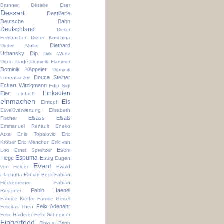
Brunner
Désirée Eser
Dessert
Destillerie
Deutsche Bahn
Deutschland
Dieter
Fembacher
Dieter Koschina
Diethard
Dieter Müller
Urbansky
Dip
Dirk Würtz
Dodo Liadé
Dominik Flammer
Dominik Käppeler
Dominik
Douce Steiner
Lobentanzer
Eckart Witzigmann
Edip Sigl
Einkaufen
Eier
einfach
einmachen
Eis
Eintopf
Eiweißverwertung
Elisabeth
Elsass
Elsaß
Fischer
Emmanuel Renault
Eneko
Atxa
Enis Topalovic
Eric
Kröber
Eric Menchon
Erik van
Eschi
Loo
Ernst Spreitzer
Espuma
Fiege
Essig
Eugen
Event
von Heider
Ewald
Plachutta
Fabian Beck
Fabian
Höckenreiner
Fabian
Fabio Haebel
Rastorfer
Fabrice Kieffer
Familie Geisel
Felix Adebahr
Felicitas Then
Felix Haiderer
Felix Schneider
Fingerfood
Finkus Bripp