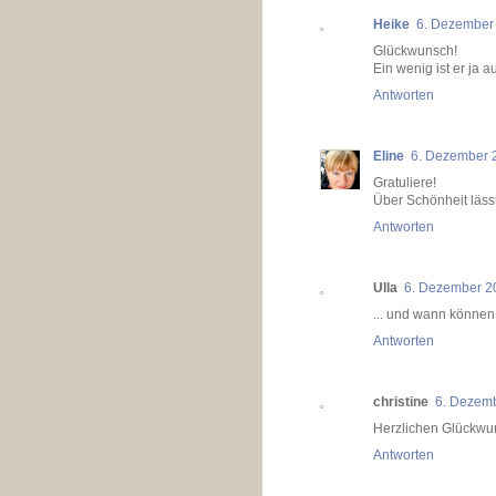
Heike
6. Dezember
Glückwunsch!
Ein wenig ist er ja 
Antworten
Eline
6. Dezember 
Gratuliere!
Über Schönheit lässt s
Antworten
Ulla
6. Dezember 2
... und wann können
Antworten
christine
6. Dezem
Herzlichen Glückwuns
Antworten