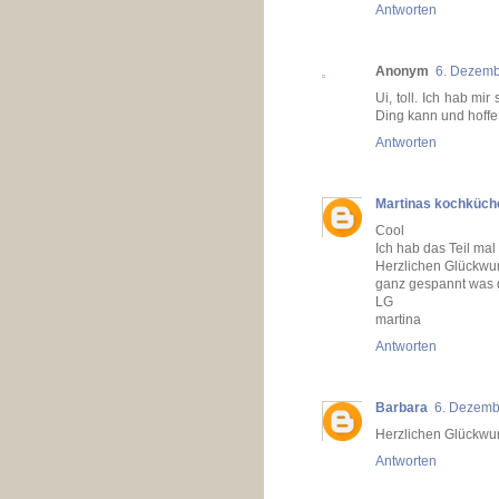
Antworten
Anonym
6. Dezemb
Ui, toll. Ich hab m
Ding kann und hoffe
Antworten
Martinas kochküch
Cool
Ich hab das Teil mal 
Herzlichen Glückwuns
ganz gespannt was d
LG
martina
Antworten
Barbara
6. Dezemb
Herzlichen Glückwuns
Antworten