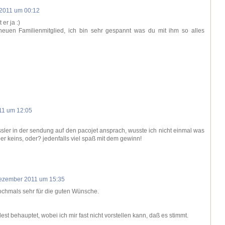
2011 um 00:12
er ja :)
uen Familienmitglied, ich bin sehr gespannt was du mit ihm so alles
11 um 12:05
ssler in der sendung auf den pacojet ansprach, wusste ich nicht einmal was
lber keins, oder? jedenfalls viel spaß mit dem gewinn!
ezember 2011 um 15:35
chmals sehr für die guten Wünsche.
est behauptet, wobei ich mir fast nicht vorstellen kann, daß es stimmt.