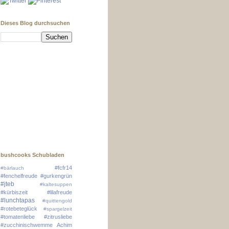
Dieses Blog durchsuchen
bushcooks Schubladen
#fcfr14
#bärlauch
#fenchelfreude
#gurkengrün
#jteb
#kaltesuppen
#kürbiszeit
#lilafreude
#lunchtapas
#quittengold
#rotebeteglück
#spargelzeit
#tomatenliebe
#zitrusliebe
#zucchinischwemme
Achim