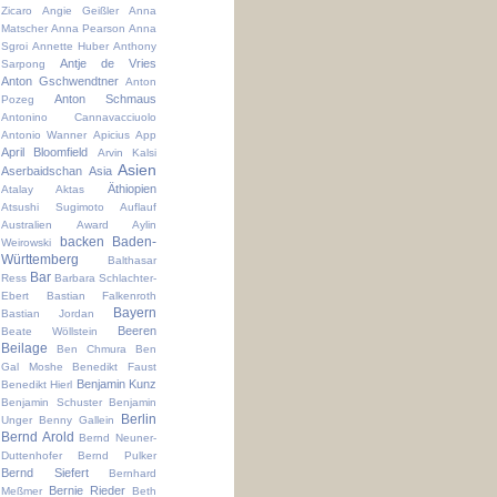
Zicaro
Angie Geißler
Anna
Matscher
Anna Pearson
Anna
Sgroi
Annette Huber
Anthony
Antje de Vries
Sarpong
Anton Gschwendtner
Anton
Anton Schmaus
Pozeg
Antonino Cannavacciuolo
Antonio Wanner
Apicius
App
April Bloomfield
Arvin Kalsi
Asien
Aserbaidschan
Asia
Äthiopien
Atalay Aktas
Atsushi Sugimoto
Auflauf
Australien
Award
Aylin
backen
Baden-
Weirowski
Württemberg
Balthasar
Bar
Ress
Barbara Schlachter-
Ebert
Bastian Falkenroth
Bayern
Bastian Jordan
Beeren
Beate Wöllstein
Beilage
Ben Chmura
Ben
Gal Moshe
Benedikt Faust
Benjamin Kunz
Benedikt Hierl
Benjamin Schuster
Benjamin
Berlin
Unger
Benny Gallein
Bernd Arold
Bernd Neuner-
Duttenhofer
Bernd Pulker
Bernd Siefert
Bernhard
Bernie Rieder
Meßmer
Beth