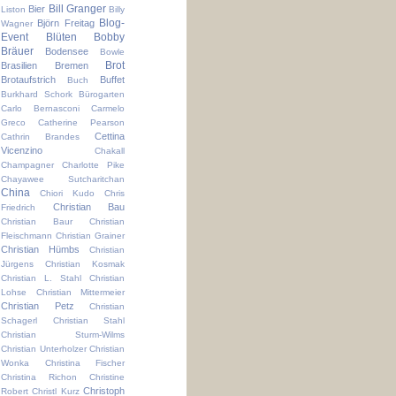
Bill Granger
Bier
Liston
Billy
Blog-
Björn Freitag
Wagner
Event
Blüten
Bobby
Bräuer
Bodensee
Bowle
Brot
Brasilien
Bremen
Brotaufstrich
Buffet
Buch
Burkhard Schork
Bürogarten
Carlo Bernasconi
Carmelo
Greco
Catherine Pearson
Cettina
Cathrin Brandes
Vicenzino
Chakall
Champagner
Charlotte Pike
Chayawee Sutcharitchan
China
Chiori Kudo
Chris
Christian Bau
Friedrich
Christian Baur
Christian
Fleischmann
Christian Grainer
Christian Hümbs
Christian
Jürgens
Christian Kosmak
Christian L. Stahl
Christian
Lohse
Christian Mittermeier
Christian Petz
Christian
Schagerl
Christian Stahl
Christian Sturm-Wilms
Christian Unterholzer
Christian
Wonka
Christina Fischer
Christina Richon
Christine
Christoph
Robert
Christl Kurz