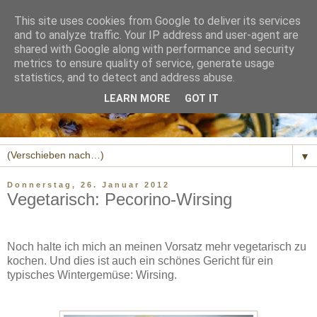
This site uses cookies from Google to deliver its services
and to analyze traffic. Your IP address and user-agent are
shared with Google along with performance and security
metrics to ensure quality of service, generate usage
statistics, and to detect and address abuse.
LEARN MORE
GOT IT
▼
Donnerstag, 26. Januar 2012
Vegetarisch: Pecorino-Wirsing
Noch halte ich mich an meinen Vorsatz mehr vegetarisch zu
kochen. Und dies ist auch ein schönes Gericht für ein
typisches Wintergemüse: Wirsing.