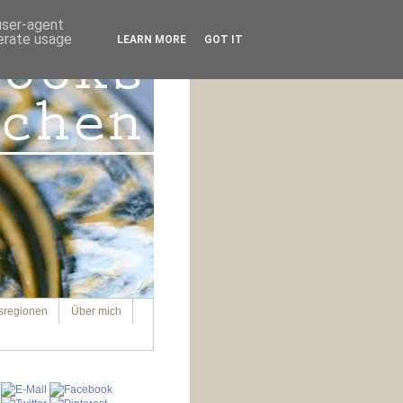
 user-agent
nerate usage
LEARN MORE
GOT IT
sregionen
Über mich