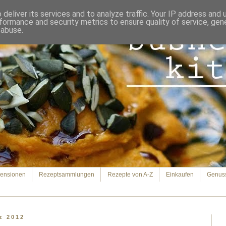
deliver its services and to analyze traffic. Your IP address and
formance and security metrics to ensure quality of service, ge
 abuse.
ensionen
Rezeptsammlungen
Rezepte von A-Z
Einkaufen
Genus
z 2012