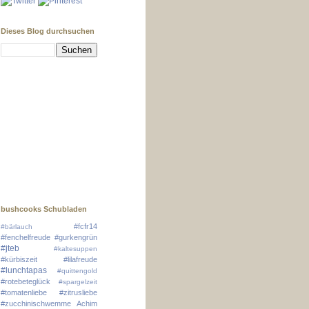
Dieses Blog durchsuchen
bushcooks Schubladen
#fcfr14
#bärlauch
#fenchelfreude
#gurkengrün
#jteb
#kaltesuppen
#kürbiszeit
#lilafreude
#lunchtapas
#quittengold
#rotebeteglück
#spargelzeit
#tomatenliebe
#zitrusliebe
#zucchinischwemme
Achim