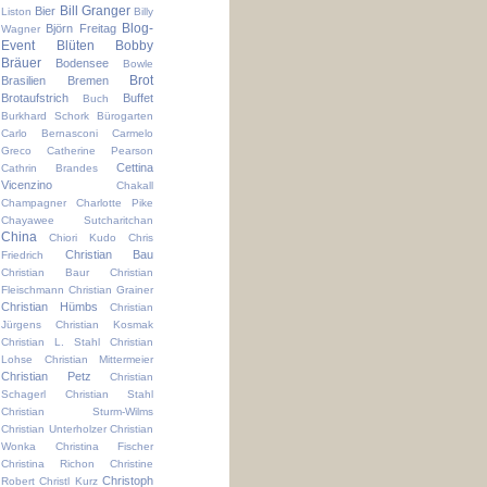
Bill Granger
Bier
Liston
Billy
Blog-
Björn Freitag
Wagner
Event
Blüten
Bobby
Bräuer
Bodensee
Bowle
Brot
Brasilien
Bremen
Brotaufstrich
Buffet
Buch
Burkhard Schork
Bürogarten
Carlo Bernasconi
Carmelo
Greco
Catherine Pearson
Cettina
Cathrin Brandes
Vicenzino
Chakall
Champagner
Charlotte Pike
Chayawee Sutcharitchan
China
Chiori Kudo
Chris
Christian Bau
Friedrich
Christian Baur
Christian
Fleischmann
Christian Grainer
Christian Hümbs
Christian
Jürgens
Christian Kosmak
Christian L. Stahl
Christian
Lohse
Christian Mittermeier
Christian Petz
Christian
Schagerl
Christian Stahl
Christian Sturm-Wilms
Christian Unterholzer
Christian
Wonka
Christina Fischer
Christina Richon
Christine
Christoph
Robert
Christl Kurz