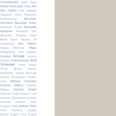
Schwekendiek
Adrian Krieg
Adrien Hurnungee
Ahr
Afrika
Alex Högner
Alex Sallustio
Alexander Ebert
Alexander
Alexander
Fankenhauser
Herrmann
Alexander Huber
Alexander
Alexander Krankl
Kumptner
Alexander Oos
Alexander Ruhland
Alfred
Biolek
Algen
Algerien
Ali
Alice Waters
Güngörmüs
Allgäu
Allegra McEvedy
Alltagsküche
Alois Lageder
Amuse
Amerika
Anatoly
Andi
Andi Neumayr
Kazakov
Schweiger
André Jaeger
André Rickert
Andrea
Bavestrello
Andrea Boscagli
Andrea Giuseppucci
Andrea
Andreas Caminada
Vestri
Andreas Döllerer
Andreas
Andreas Hoppe
Hillejan
Andreas Krolik
Andreas Leib
Andreas Schaidhauf
Andreas
Schießel
Andreas Senn
Andree Köthe
Andreas Wojta
Andy Vorbusch
Angela
Rücker
Angelo Fonti
Angelo