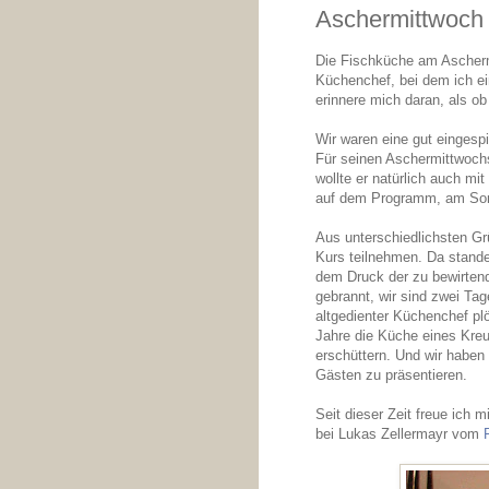
Aschermittwoch 
Die Fischküche am Aschermi
Küchenchef, bei dem ich ein
erinnere mich daran, als o
Wir waren eine gut einges
Für seinen Aschermittwoch
wollte er natürlich auch m
auf dem Programm, am Son
Aus unterschiedlichsten Gr
Kurs teilnehmen. Da stande
dem Druck der zu bewirtend
gebrannt, wir sind zwei Ta
altgedienter Küchenchef plö
Jahre die Küche eines Kreuz
erschüttern. Und wir haben 
Gästen zu präsentieren.
Seit dieser Zeit freue ich
bei Lukas Zellermayr vom