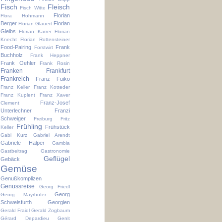
Fisch
Fleisch
Fisch Witte
Florian
Flora Hohmann
Berger
Florian
Florian Glauert
Gleibs
Florian Karrer
Florian
Knecht
Florian Rottensteiner
Food-Pairing
Frank
Forstwirt
Buchholz
Frank Heppner
Frank Oehler
Frank Rosin
Franken
Frankfurt
Frankreich
Franz Fuiko
Franz Keller
Franz Kotteder
Franz Kuplent
Franz Xaver
Franz-Josef
Clement
Unterlechner
Franzi
Schweiger
Freiburg
Fritz
Frühling
Frühstück
Keller
Gabi Kurz
Gabriel Arendt
Gabriele Halper
Gambia
Gastbeitrag
Gastronomie
Geflügel
Gebäck
Gemüse
Genußkomplizen
Genussreise
Georg Friedl
Georg
Georg Mayrhofer
Schweisfurth
Georgien
Gerald Fraidl
Gerald Zogbaum
Gérard Depardieu
Gerrit