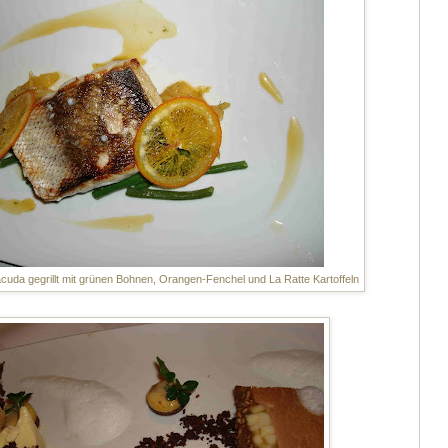
acuda gegrillt mit grünen Bohnen, Orangen-Fenchel und La Ratte Kartoffeln