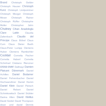
Brand
Christoph Gelder
Christoph
Christoph Hauser
Kunz
Christoph Lindpointner
Christoph Mezger
Christoph
Moser
Christoph Rainer
Christoph Rüffer
Christophe
Muller
Christopher Jahn
Chutney
Cihan Anadologlu
Clare Lattin
Claudia
Claudio del
Zaltenbach
Principe
Claus Böbel
Claus
Curn
Claus Dieter Barth
Claus-Peter Lumpp
Clemens
Huber
Clemens Rambichler
Cocktail
Cornelia Fischer
Cornelia Haberl
Cornelia
Schinharl
Cristiano Rienzner
cross-over
Damien
Dallmayr
Plaisant
Dänemark
Daniel
Daniel Bodamer
Achilles
Daniel Fehrenbacher
Daniel
Gschwandtner
Daniel Humm
Daniel Klein
Daniel Pietsch
Daniel Rebert
Daniel
Schimkowitsch
Daniel Stübler
David Kikillus
Darina Allen
David Seidel
David Thompson
dean und david
Dennis