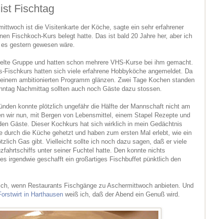
ist Fischtag
ttwoch ist die Visitenkarte der Köche, sagte ein sehr erfahrener
en Fischkoch-Kurs belegt hatte. Das ist bald 20 Jahre her, aber ich
b es gestern gewesen wäre.
pielte Gruppe und hatten schon mehrere VHS-Kurse bei ihm gemacht.
s-Fischkurs hatten sich viele erfahrene Hobbyköche angemeldet. Da
it einem ambitionierten Programm glänzen. Zwei Tage Kochen standen
ntag Nachmittag sollten auch noch Gäste dazu stossen.
ünden konnte plötzlich ungefähr die Hälfte der Mannschaft nicht am
n wir nun, mit Bergen von Lebensmittel, einem Stapel Rezepte und
en Gäste. Dieser Kochkurs hat sich wirklich in mein Gedächtnis
ge durch die Küche gehetzt und haben zum ersten Mal erlebt, wie ein
tzlich Gas gibt. Vielleicht sollte ich noch dazu sagen, daß er viele
fahrtschiffs unter seiner Fuchtel hatte. Den konnte nichts
es irgendwie geschafft ein großartiges Fischbuffet pünktlich den
 mich, wenn Restaurants Fischgänge zu Aschermittwoch anbieten. Und
Forstwirt in Harthausen
weiß ich, daß der Abend ein Genuß wird.