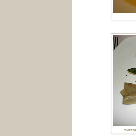
Wolfsba