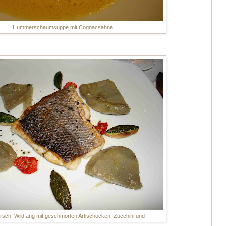
Hummerschaumsuppe mit Cognacsahne
rsch, Wildfang mit geschmorten Artischocken, Zucchini und