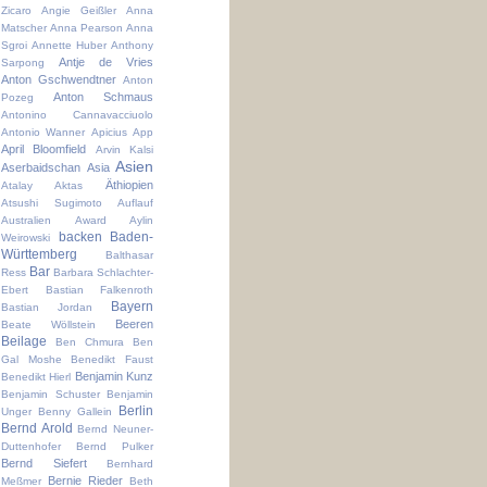
Zicaro
Angie Geißler
Anna
Matscher
Anna Pearson
Anna
Sgroi
Annette Huber
Anthony
Antje de Vries
Sarpong
Anton Gschwendtner
Anton
Anton Schmaus
Pozeg
Antonino Cannavacciuolo
Antonio Wanner
Apicius
App
April Bloomfield
Arvin Kalsi
Asien
Aserbaidschan
Asia
Äthiopien
Atalay Aktas
Atsushi Sugimoto
Auflauf
Australien
Award
Aylin
backen
Baden-
Weirowski
Württemberg
Balthasar
Bar
Ress
Barbara Schlachter-
Ebert
Bastian Falkenroth
Bayern
Bastian Jordan
Beeren
Beate Wöllstein
Beilage
Ben Chmura
Ben
Gal Moshe
Benedikt Faust
Benjamin Kunz
Benedikt Hierl
Benjamin Schuster
Benjamin
Berlin
Unger
Benny Gallein
Bernd Arold
Bernd Neuner-
Duttenhofer
Bernd Pulker
Bernd Siefert
Bernhard
Bernie Rieder
Meßmer
Beth