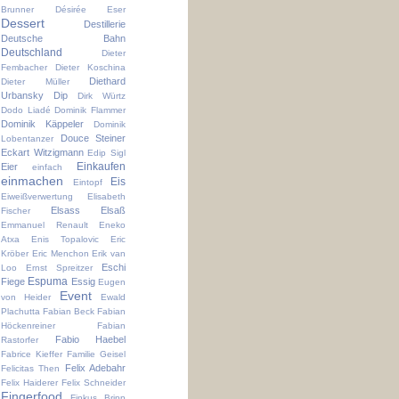
Brunner
Désirée Eser
Dessert
Destillerie
Deutsche Bahn
Deutschland
Dieter
Fembacher
Dieter Koschina
Diethard
Dieter Müller
Urbansky
Dip
Dirk Würtz
Dodo Liadé
Dominik Flammer
Dominik Käppeler
Dominik
Douce Steiner
Lobentanzer
Eckart Witzigmann
Edip Sigl
Einkaufen
Eier
einfach
einmachen
Eis
Eintopf
Eiweißverwertung
Elisabeth
Elsass
Elsaß
Fischer
Emmanuel Renault
Eneko
Atxa
Enis Topalovic
Eric
Kröber
Eric Menchon
Erik van
Eschi
Loo
Ernst Spreitzer
Espuma
Fiege
Essig
Eugen
Event
von Heider
Ewald
Plachutta
Fabian Beck
Fabian
Höckenreiner
Fabian
Fabio Haebel
Rastorfer
Fabrice Kieffer
Familie Geisel
Felix Adebahr
Felicitas Then
Felix Haiderer
Felix Schneider
Fingerfood
Finkus Bripp