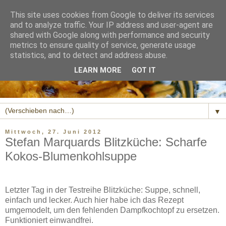
This site uses cookies from Google to deliver its services
and to analyze traffic. Your IP address and user-agent are
shared with Google along with performance and security
metrics to ensure quality of service, generate usage
statistics, and to detect and address abuse.
LEARN MORE
GOT IT
▼
Mittwoch, 27. Juni 2012
Stefan Marquards Blitzküche: Scharfe
Kokos-Blumenkohlsuppe
Letzter Tag in der Testreihe Blitzküche: Suppe, schnell,
einfach und lecker. Auch hier habe ich das Rezept
umgemodelt, um den fehlenden Dampfkochtopf zu ersetzen.
Funktioniert einwandfrei.