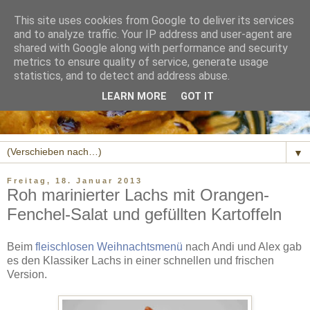
This site uses cookies from Google to deliver its services
and to analyze traffic. Your IP address and user-agent are
shared with Google along with performance and security
metrics to ensure quality of service, generate usage
statistics, and to detect and address abuse.
LEARN MORE
GOT IT
▼
Freitag, 18. Januar 2013
Roh marinierter Lachs mit Orangen-
Fenchel-Salat und gefüllten Kartoffeln
Beim
fleischlosen Weihnachtsmenü
nach Andi und Alex gab
es den Klassiker Lachs in einer schnellen und frischen
Version.