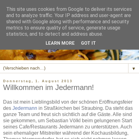
This site uses cookies from Google to deliver its services
and to analyze traffic. Your IP address and user-agent are
shared with Google along with performance and security
metrics to ensure quality of service, generate usage
statistics, and to detect and address abuse.
LEARN MORE
GOT IT
▼
Donnerstag, 1. August 2013
Willkommen im Jedermann!
Das ist mein Lieblingsbild von der schönen Eröffnungsfeier
des
Jedermann
in Straßkirchen bei Straubing. Da steht das
ganze Team und freut sich sichtlich auf die Gäste. Alle sind
sie gekommen, um Sebastian Völkl beim gelungenen Start
seines Cafe/Restaurants Jedermann zu unterstützen. Auch
sein ehemaliger Mitstreiter während der Kochausbildung,