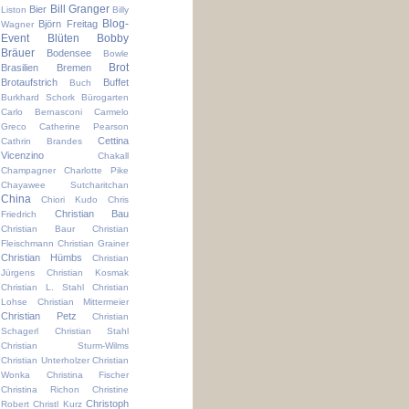
Bill Granger
Bier
Liston
Billy
Blog-
Björn Freitag
Wagner
Event
Blüten
Bobby
Bräuer
Bodensee
Bowle
Brot
Brasilien
Bremen
Brotaufstrich
Buffet
Buch
Burkhard Schork
Bürogarten
Carlo Bernasconi
Carmelo
Greco
Catherine Pearson
Cettina
Cathrin Brandes
Vicenzino
Chakall
Champagner
Charlotte Pike
Chayawee Sutcharitchan
China
Chiori Kudo
Chris
Christian Bau
Friedrich
Christian Baur
Christian
Fleischmann
Christian Grainer
Christian Hümbs
Christian
Jürgens
Christian Kosmak
Christian L. Stahl
Christian
Lohse
Christian Mittermeier
Christian Petz
Christian
Schagerl
Christian Stahl
Christian Sturm-Wilms
Christian Unterholzer
Christian
Wonka
Christina Fischer
Christina Richon
Christine
Christoph
Robert
Christl Kurz