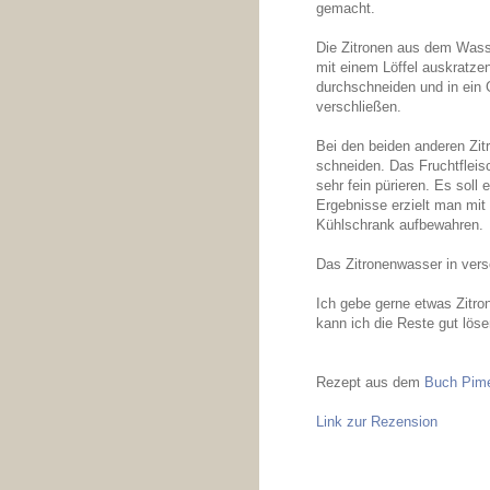
gemacht.
Die Zitronen aus dem Wasse
mit einem Löffel auskratzen
durchschneiden und in ein
verschließen.
Bei den beiden anderen Zitr
schneiden. Das Fruchtfleis
sehr fein pürieren. Es soll
Ergebnisse erzielt man mi
Kühlschrank aufbewahren.
Das Zitronenwasser in vers
Ich gebe gerne etwas Zitr
kann ich die Reste gut lö
Rezept aus dem
Buch Pime
Link zur Rezension