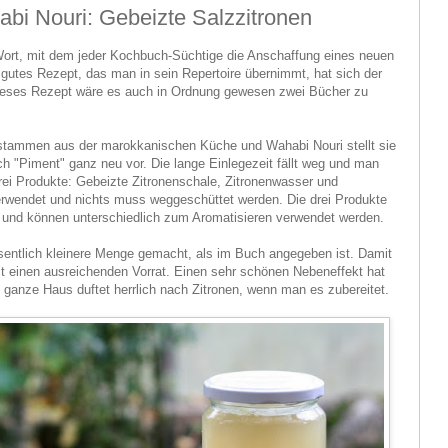
bi Nouri: Gebeizte Salzzitronen
 Wort, mit dem jeder Kochbuch-Süchtige die Anschaffung eines neuen
n gutes Rezept, das man in sein Repertoire übernimmt, hat sich der
dieses Rezept wäre es auch in Ordnung gewesen zwei Bücher zu
 stammen aus der marokkanischen Küche und Wahabi Nouri stellt sie
h "Piment" ganz neu vor. Die lange Einlegezeit fällt weg und man
i Produkte: Gebeizte Zitronenschale, Zitronenwasser und
verwendet und nichts muss weggeschüttet werden. Die drei Produkte
r und können unterschiedlich zum Aromatisieren verwendet werden.
sentlich kleinere Menge gemacht, als im Buch angegeben ist. Damit
t einen ausreichenden Vorrat. Einen sehr schönen Nebeneffekt hat
ganze Haus duftet herrlich nach Zitronen, wenn man es zubereitet.