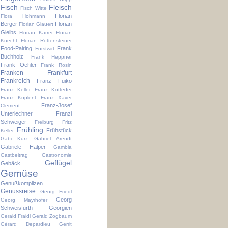
Fisch
Fleisch
Fisch Witte
Florian
Flora Hohmann
Berger
Florian
Florian Glauert
Gleibs
Florian Karrer
Florian
Knecht
Florian Rottensteiner
Food-Pairing
Frank
Forstwirt
Buchholz
Frank Heppner
Frank Oehler
Frank Rosin
Franken
Frankfurt
Frankreich
Franz Fuiko
Franz Keller
Franz Kotteder
Franz Kuplent
Franz Xaver
Franz-Josef
Clement
Unterlechner
Franzi
Schweiger
Freiburg
Fritz
Frühling
Frühstück
Keller
Gabi Kurz
Gabriel Arendt
Gabriele Halper
Gambia
Gastbeitrag
Gastronomie
Geflügel
Gebäck
Gemüse
Genußkomplizen
Genussreise
Georg Friedl
Georg
Georg Mayrhofer
Schweisfurth
Georgien
Gerald Fraidl
Gerald Zogbaum
Gérard Depardieu
Gerrit