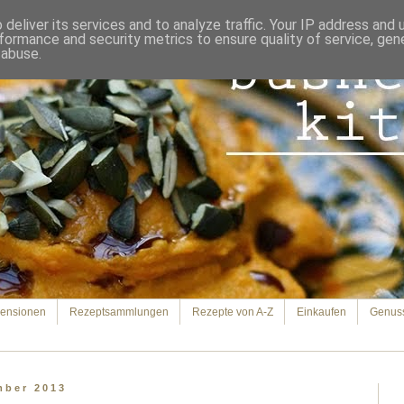
deliver its services and to analyze traffic. Your IP address and
formance and security metrics to ensure quality of service, ge
 abuse.
ensionen
Rezeptsammlungen
Rezepte von A-Z
Einkaufen
Genus
mber 2013