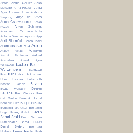
Zicaro
Angie Geißler
Anna
Matscher
Anna Pearson
Anna
Sgroi
Annette Huber
Anthony
Antje de Vries
Sarpong
Anton Gschwendtner
Anton
Anton Schmaus
Pozeg
Antonino Cannavacciuolo
Antonio Wanner
Apicius
App
April Bloomfield
Arvin Kalsi
Asien
Aserbaidschan
Asia
Äthiopien
Atalay Aktas
Atsushi Sugimoto
Auflauf
Australien
Award
Aylin
backen
Baden-
Weirowski
Württemberg
Balthasar
Bar
Ress
Barbara Schlachter-
Ebert
Bastian Falkenroth
Bayern
Bastian Jordan
Beeren
Beate Wöllstein
Beilage
Ben Chmura
Ben
Gal Moshe
Benedikt Faust
Benjamin Kunz
Benedikt Hierl
Benjamin Schuster
Benjamin
Berlin
Unger
Benny Gallein
Bernd Arold
Bernd Neuner-
Duttenhofer
Bernd Pulker
Bernd Siefert
Bernhard
Bernie Rieder
Meßmer
Beth