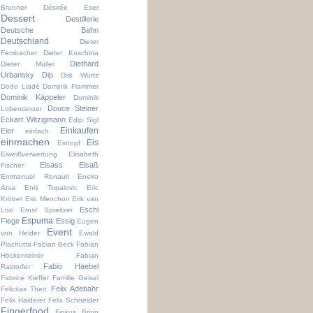
Brunner
Désirée Eser
Dessert
Destillerie
Deutsche Bahn
Deutschland
Dieter
Fembacher
Dieter Koschina
Diethard
Dieter Müller
Urbansky
Dip
Dirk Würtz
Dodo Liadé
Dominik Flammer
Dominik Käppeler
Dominik
Douce Steiner
Lobentanzer
Eckart Witzigmann
Edip Sigl
Einkaufen
Eier
einfach
einmachen
Eis
Eintopf
Eiweißverwertung
Elisabeth
Elsass
Elsaß
Fischer
Emmanuel Renault
Eneko
Atxa
Enis Topalovic
Eric
Kröber
Eric Menchon
Erik van
Eschi
Loo
Ernst Spreitzer
Espuma
Fiege
Essig
Eugen
Event
von Heider
Ewald
Plachutta
Fabian Beck
Fabian
Höckenreiner
Fabian
Fabio Haebel
Rastorfer
Fabrice Kieffer
Familie Geisel
Felix Adebahr
Felicitas Then
Felix Haiderer
Felix Schneider
Fingerfood
Finkus Bripp