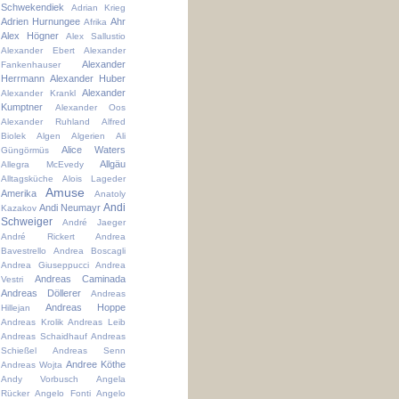
Schwekendiek
Adrian Krieg
Adrien Hurnungee
Ahr
Afrika
Alex Högner
Alex Sallustio
Alexander Ebert
Alexander
Alexander
Fankenhauser
Herrmann
Alexander Huber
Alexander
Alexander Krankl
Kumptner
Alexander Oos
Alexander Ruhland
Alfred
Biolek
Algen
Algerien
Ali
Alice Waters
Güngörmüs
Allgäu
Allegra McEvedy
Alltagsküche
Alois Lageder
Amuse
Amerika
Anatoly
Andi
Andi Neumayr
Kazakov
Schweiger
André Jaeger
André Rickert
Andrea
Bavestrello
Andrea Boscagli
Andrea Giuseppucci
Andrea
Andreas Caminada
Vestri
Andreas Döllerer
Andreas
Andreas Hoppe
Hillejan
Andreas Krolik
Andreas Leib
Andreas Schaidhauf
Andreas
Schießel
Andreas Senn
Andree Köthe
Andreas Wojta
Andy Vorbusch
Angela
Rücker
Angelo Fonti
Angelo