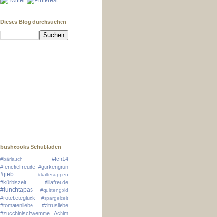
Dieses Blog durchsuchen
bushcooks Schubladen
#fcfr14
#bärlauch
#fenchelfreude
#gurkengrün
#jteb
#kaltesuppen
#kürbiszeit
#lilafreude
#lunchtapas
#quittengold
#rotebeteglück
#spargelzeit
#tomatenliebe
#zitrusliebe
#zucchinischwemme
Achim