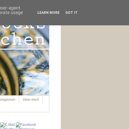
 user-agent
nerate usage
LEARN MORE
GOT IT
sregionen
Über mich