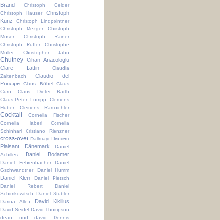
Brand
Christoph Gelder
Christoph
Christoph Hauser
Kunz
Christoph Lindpointner
Christoph Mezger
Christoph
Moser
Christoph Rainer
Christoph Rüffer
Christophe
Muller
Christopher Jahn
Chutney
Cihan Anadologlu
Clare Lattin
Claudia
Claudio del
Zaltenbach
Principe
Claus Böbel
Claus
Curn
Claus Dieter Barth
Claus-Peter Lumpp
Clemens
Huber
Clemens Rambichler
Cocktail
Cornelia Fischer
Cornelia Haberl
Cornelia
Schinharl
Cristiano Rienzner
cross-over
Damien
Dallmayr
Plaisant
Dänemark
Daniel
Daniel Bodamer
Achilles
Daniel Fehrenbacher
Daniel
Gschwandtner
Daniel Humm
Daniel Klein
Daniel Pietsch
Daniel Rebert
Daniel
Schimkowitsch
Daniel Stübler
David Kikillus
Darina Allen
David Seidel
David Thompson
dean und david
Dennis