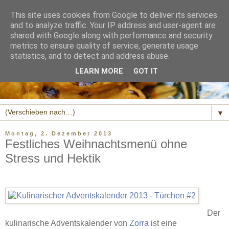
This site uses cookies from Google to deliver its services
and to analyze traffic. Your IP address and user-agent are
shared with Google along with performance and security
metrics to ensure quality of service, generate usage
statistics, and to detect and address abuse.
LEARN MORE
GOT IT
▼
Montag, 2. Dezember 2013
Festliches Weihnachtsmenü ohne
Stress und Hektik
Der
kulinarische Adventskalender von
Zorra
ist eine