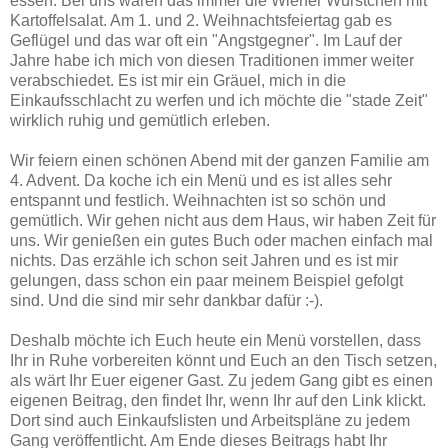
essen. Bei uns waren das immer die Wiener Würstchen mit
Kartoffelsalat. Am 1. und 2. Weihnachtsfeiertag gab es
Geflügel und das war oft ein "Angstgegner". Im Lauf der
Jahre habe ich mich von diesen Traditionen immer weiter
verabschiedet. Es ist mir ein Gräuel, mich in die
Einkaufsschlacht zu werfen und ich möchte die "stade Zeit"
wirklich ruhig und gemütlich erleben.
Wir feiern einen schönen Abend mit der ganzen Familie am
4. Advent. Da koche ich ein Menü und es ist alles sehr
entspannt und festlich. Weihnachten ist so schön und
gemütlich. Wir gehen nicht aus dem Haus, wir haben Zeit für
uns. Wir genießen ein gutes Buch oder machen einfach mal
nichts. Das erzähle ich schon seit Jahren und es ist mir
gelungen, dass schon ein paar meinem Beispiel gefolgt
sind. Und die sind mir sehr dankbar dafür :-).
Deshalb möchte ich Euch heute ein Menü vorstellen, dass
Ihr in Ruhe vorbereiten könnt und Euch an den Tisch setzen,
als wärt Ihr Euer eigener Gast. Zu jedem Gang gibt es einen
eigenen Beitrag, den findet Ihr, wenn Ihr auf den Link klickt.
Dort sind auch Einkaufslisten und Arbeitspläne zu jedem
Gang veröffentlicht. Am Ende dieses Beitrags habt Ihr