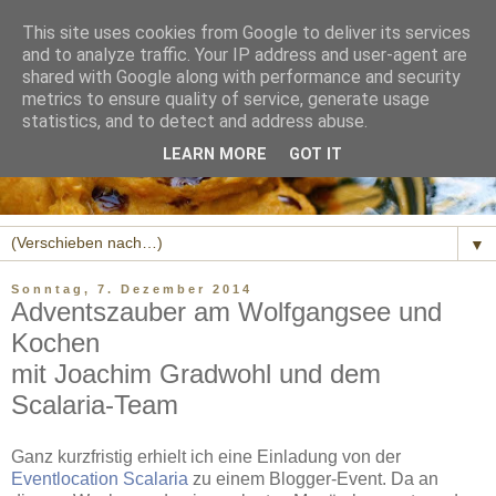
This site uses cookies from Google to deliver its services
and to analyze traffic. Your IP address and user-agent are
shared with Google along with performance and security
metrics to ensure quality of service, generate usage
statistics, and to detect and address abuse.
LEARN MORE
GOT IT
▼
Sonntag, 7. Dezember 2014
Adventszauber am Wolfgangsee und
Kochen
mit Joachim Gradwohl und dem
Scalaria-Team
Ganz kurzfristig erhielt ich eine Einladung von der
Eventlocation Scalaria
zu einem Blogger-Event. Da an