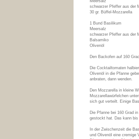
Meersalz
schwarzer Pfeffer aus der 
30 gr. Büffel-Mozzarella
1 Bund Basilikum
Meersalz
schwarzer Pfeffer aus der 
Balsamiko
Olivenöl
Den Backofen auf 160 Grad
Die Cocktailtomaten halbie
Olivenöl in die Pfanne gebe
anbraten, dann wenden.
Den Mozzarella in kleine Wü
Mozzarellawürfelchen unter
sich gut verteilt. Einige Ba
Die Pfanne bei 160 Grad in
gestockt hat. Das kann bis
In der Zwischenzeit die Bas
und Olivenöl eine cremige 