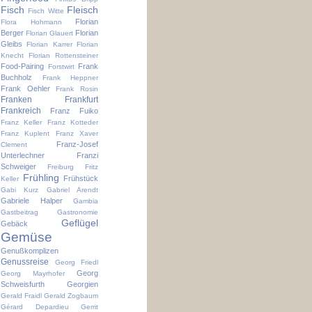
Fisch
Fleisch
Fisch Witte
Florian
Flora Hohmann
Berger
Florian
Florian Glauert
Gleibs
Florian Karrer
Florian
Knecht
Florian Rottensteiner
Food-Pairing
Frank
Forstwirt
Buchholz
Frank Heppner
Frank Oehler
Frank Rosin
Franken
Frankfurt
Frankreich
Franz Fuiko
Franz Keller
Franz Kotteder
Franz Kuplent
Franz Xaver
Franz-Josef
Clement
Unterlechner
Franzi
Schweiger
Freiburg
Fritz
Frühling
Frühstück
Keller
Gabi Kurz
Gabriel Arendt
Gabriele Halper
Gambia
Gastbeitrag
Gastronomie
Geflügel
Gebäck
Gemüse
Genußkomplizen
Genussreise
Georg Friedl
Georg
Georg Mayrhofer
Schweisfurth
Georgien
Gerald Fraidl
Gerald Zogbaum
Gérard Depardieu
Gerrit