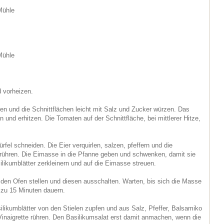
Mühle
Mühle
 vorheizen.
ren und die Schnittflächen leicht mit Salz und Zucker würzen. Das
n und erhitzen. Die Tomaten auf der Schnittfläche, bei mittlerer Hitze,
rfel schneiden. Die Eier verquirlen, salzen, pfeffern und die
rühren. Die Eimasse in die Pfanne geben und schwenken, damit sie
silikumblätter zerkleinern und auf die Eimasse streuen.
 den Ofen stellen und diesen ausschalten. Warten, bis sich die Masse
 zu 15 Minuten dauern.
ilikumblätter von den Stielen zupfen und aus Salz, Pfeffer, Balsamiko
Vinaigrette rühren. Den Basilikumsalat erst damit anmachen, wenn die