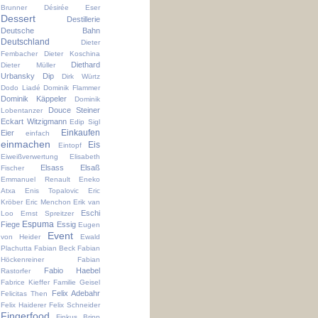
Brunner
Désirée Eser
Dessert
Destillerie
Deutsche Bahn
Deutschland
Dieter
Fembacher
Dieter Koschina
Diethard
Dieter Müller
Urbansky
Dip
Dirk Würtz
Dodo Liadé
Dominik Flammer
Dominik Käppeler
Dominik
Douce Steiner
Lobentanzer
Eckart Witzigmann
Edip Sigl
Einkaufen
Eier
einfach
einmachen
Eis
Eintopf
Eiweißverwertung
Elisabeth
Elsass
Elsaß
Fischer
Emmanuel Renault
Eneko
Atxa
Enis Topalovic
Eric
Kröber
Eric Menchon
Erik van
Eschi
Loo
Ernst Spreitzer
Espuma
Fiege
Essig
Eugen
Event
von Heider
Ewald
Plachutta
Fabian Beck
Fabian
Höckenreiner
Fabian
Fabio Haebel
Rastorfer
Fabrice Kieffer
Familie Geisel
Felix Adebahr
Felicitas Then
Felix Haiderer
Felix Schneider
Fingerfood
Finkus Bripp