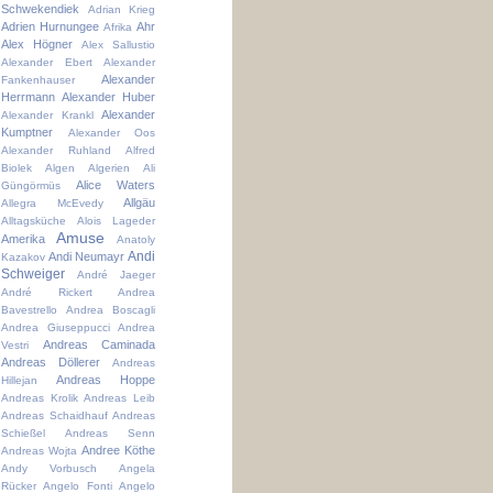
Schwekendiek
Adrian Krieg
Adrien Hurnungee
Ahr
Afrika
Alex Högner
Alex Sallustio
Alexander Ebert
Alexander
Alexander
Fankenhauser
Herrmann
Alexander Huber
Alexander
Alexander Krankl
Kumptner
Alexander Oos
Alexander Ruhland
Alfred
Biolek
Algen
Algerien
Ali
Alice Waters
Güngörmüs
Allgäu
Allegra McEvedy
Alltagsküche
Alois Lageder
Amuse
Amerika
Anatoly
Andi
Andi Neumayr
Kazakov
Schweiger
André Jaeger
André Rickert
Andrea
Bavestrello
Andrea Boscagli
Andrea Giuseppucci
Andrea
Andreas Caminada
Vestri
Andreas Döllerer
Andreas
Andreas Hoppe
Hillejan
Andreas Krolik
Andreas Leib
Andreas Schaidhauf
Andreas
Schießel
Andreas Senn
Andree Köthe
Andreas Wojta
Andy Vorbusch
Angela
Rücker
Angelo Fonti
Angelo