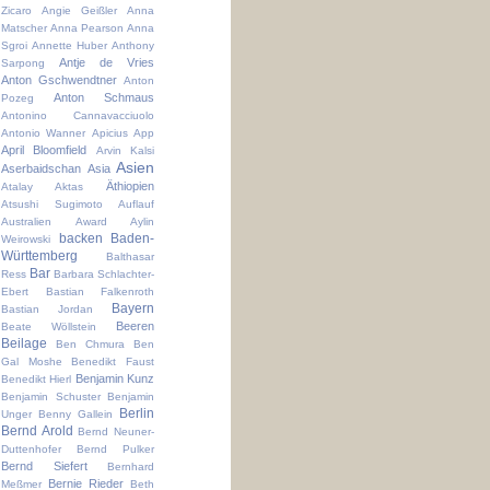
Zicaro
Angie Geißler
Anna
Matscher
Anna Pearson
Anna
Sgroi
Annette Huber
Anthony
Antje de Vries
Sarpong
Anton Gschwendtner
Anton
Anton Schmaus
Pozeg
Antonino Cannavacciuolo
Antonio Wanner
Apicius
App
April Bloomfield
Arvin Kalsi
Asien
Aserbaidschan
Asia
Äthiopien
Atalay Aktas
Atsushi Sugimoto
Auflauf
Australien
Award
Aylin
backen
Baden-
Weirowski
Württemberg
Balthasar
Bar
Ress
Barbara Schlachter-
Ebert
Bastian Falkenroth
Bayern
Bastian Jordan
Beeren
Beate Wöllstein
Beilage
Ben Chmura
Ben
Gal Moshe
Benedikt Faust
Benjamin Kunz
Benedikt Hierl
Benjamin Schuster
Benjamin
Berlin
Unger
Benny Gallein
Bernd Arold
Bernd Neuner-
Duttenhofer
Bernd Pulker
Bernd Siefert
Bernhard
Bernie Rieder
Meßmer
Beth