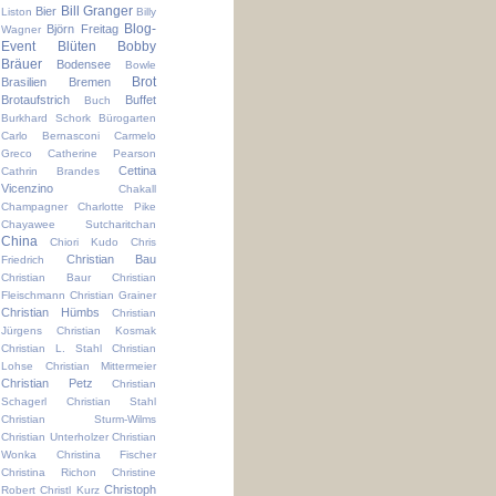
Bill Granger
Bier
Liston
Billy
Blog-
Björn Freitag
Wagner
Event
Blüten
Bobby
Bräuer
Bodensee
Bowle
Brot
Brasilien
Bremen
Brotaufstrich
Buffet
Buch
Burkhard Schork
Bürogarten
Carlo Bernasconi
Carmelo
Greco
Catherine Pearson
Cettina
Cathrin Brandes
Vicenzino
Chakall
Champagner
Charlotte Pike
Chayawee Sutcharitchan
China
Chiori Kudo
Chris
Christian Bau
Friedrich
Christian Baur
Christian
Fleischmann
Christian Grainer
Christian Hümbs
Christian
Jürgens
Christian Kosmak
Christian L. Stahl
Christian
Lohse
Christian Mittermeier
Christian Petz
Christian
Schagerl
Christian Stahl
Christian Sturm-Wilms
Christian Unterholzer
Christian
Wonka
Christina Fischer
Christina Richon
Christine
Christoph
Robert
Christl Kurz