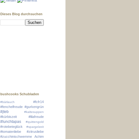
Dieses Blog durchsuchen
bushcooks Schubladen
#fcfr14
#bärlauch
#fenchelfreude
#gurkengrün
#jteb
#kaltesuppen
#kürbiszeit
#lilafreude
#lunchtapas
#quittengold
#rotebeteglück
#spargelzeit
#tomatenliebe
#zitrusliebe
#zucchinischwemme
Achim