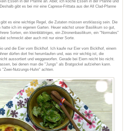
te kein Essen in der Pfanne an. Aber, ich koche Essen in der Pfanne und
 Deshalb gibt es bei mir eine Caprese-Frittata aus der All Clad-Pfanne
gibt es eine wichtige Regel, die Zutaten müssen erstklassig sein. Die
hatte ich im eigenen Garten. Heuer wächst unser Basilikum so gut,
rere Sorten, ein kleinblättriges, ein Zitronenbasilikum, ein "Normales"
alat schmeckt aber auch mit nur einer Sorte.
io und die Eier vom Bicklhof. Ich kaufe nur Eier vom Bicklhof, einem
ner dürfen dort frei herumlaufen und, was mir wichtig ist, die
cht aussortiert und weggeworfen. Gerade bei Eiern reicht bio nicht.
assen, bei denen man die "Jungs" als Bratgockel aufziehen kann.
as "Zwei-Nutzungs-Huhn" achten.