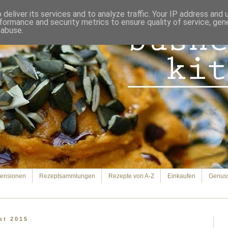
deliver its services and to analyze traffic. Your IP address and
formance and security metrics to ensure quality of service, ge
 abuse.
ensionen
Rezeptsammlungen
Rezepte von A-Z
Einkaufen
Genus
st 2015