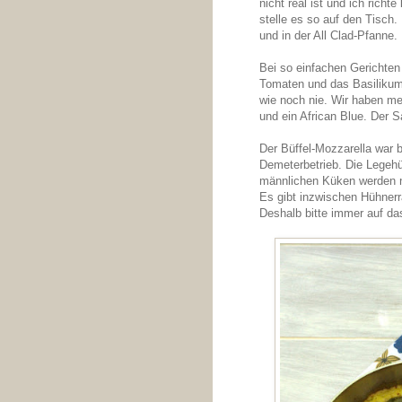
nicht real ist und ich rich
stelle es so auf den Tisch.
und in der All Clad-Pfanne.
Bei so einfachen Gerichten 
Tomaten und das Basilikum 
wie noch nie. Wir haben meh
und ein African Blue. Der S
Der Büffel-Mozzarella war b
Demeterbetrieb. Die Legehüh
männlichen Küken werden ni
Es gibt inzwischen Hühnerr
Deshalb bitte immer auf d