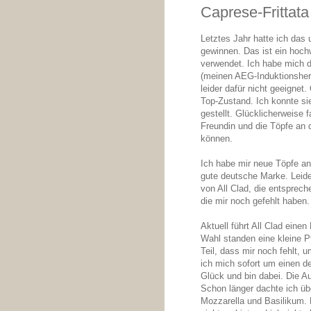
Caprese-Frittata
Letztes Jahr hatte ich das 
gewinnen. Das ist ein hoch
verwendet. Ich habe mich d
(meinen AEG-Induktionsherd
leider dafür nicht geeignet
Top-Zustand. Ich konnte si
gestellt. Glücklicherweise 
Freundin und die Töpfe an di
können.
Ich habe mir neue Töpfe an
gute deutsche Marke. Leider
von All Clad, die entsprech
die mir noch gefehlt haben. 
Aktuell führt All Clad ein
Wahl standen eine kleine P
Teil, dass mir noch fehlt, 
ich mich sofort um einen d
Glück und bin dabei. Die Au
Schon länger dachte ich üb
Mozzarella und Basilikum. M