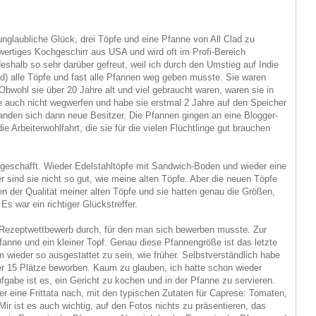
unglaubliche Glück, drei Töpfe und eine Pfanne von All Clad zu
wertiges Kochgeschirr aus USA und wird oft im Profi-Bereich
eshalb so sehr darüber gefreut, weil ich durch den Umstieg auf Indie
) alle Töpfe und fast alle Pfannen weg geben musste. Sie waren
. Obwohl sie über 20 Jahre alt und viel gebraucht waren, waren sie in
e auch nicht wegwerfen und habe sie erstmal 2 Jahre auf den Speicher
fanden sich dann neue Besitzer. Die Pfannen gingen an eine Blogger-
e Arbeiterwohlfahrt, die sie für die vielen Flüchtlinge gut brauchen
geschafft. Wieder Edelstahltöpfe mit Sandwich-Boden und wieder eine
 sind sie nicht so gut, wie meine alten Töpfe. Aber die neuen Töpfe
en der Qualität meiner alten Töpfe und sie hatten genau die Größen,
Es war ein richtiger Glückstreffer.
en Rezeptwettbewerb durch, für den man sich bewerben musste. Zur
fanne und ein kleiner Topf. Genau diese Pfannengröße ist das letzte
um wieder so ausgestattet zu sein, wie früher. Selbstverständlich habe
er 15 Plätze beworben. Kaum zu glauben, ich hatte schon wieder
fgabe ist es, ein Gericht zu kochen und in der Pfanne zu servieren.
er eine Frittata nach, mit den typischen Zutaten für Caprese: Tomaten,
ir ist es auch wichtig, auf den Fotos nichts zu präsentieren, das