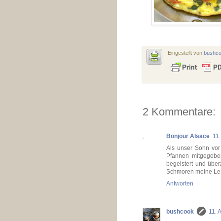
Eingestellt von
bushc
2 Kommentare:
Bonjour Alsace
11
Als unser Sohn vor
Pfannen mitgegeben
begeistert und übe
Schmoren meine Le 
Antworten
bushcook
11. 