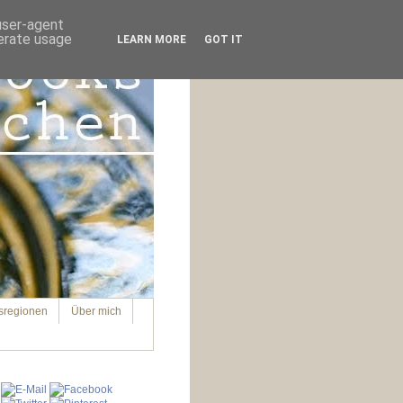
 user-agent
nerate usage
LEARN MORE
GOT IT
sregionen
Über mich