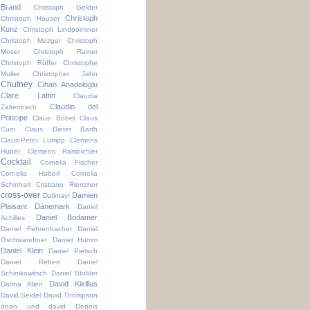
Brand
Christoph Gelder
Christoph
Christoph Hauser
Kunz
Christoph Lindpointner
Christoph Mezger
Christoph
Moser
Christoph Rainer
Christoph Rüffer
Christophe
Muller
Christopher Jahn
Chutney
Cihan Anadologlu
Clare Lattin
Claudia
Claudio del
Zaltenbach
Principe
Claus Böbel
Claus
Curn
Claus Dieter Barth
Claus-Peter Lumpp
Clemens
Huber
Clemens Rambichler
Cocktail
Cornelia Fischer
Cornelia Haberl
Cornelia
Schinharl
Cristiano Rienzner
cross-over
Damien
Dallmayr
Plaisant
Dänemark
Daniel
Daniel Bodamer
Achilles
Daniel Fehrenbacher
Daniel
Gschwandtner
Daniel Humm
Daniel Klein
Daniel Pietsch
Daniel Rebert
Daniel
Schimkowitsch
Daniel Stübler
David Kikillus
Darina Allen
David Seidel
David Thompson
dean und david
Dennis