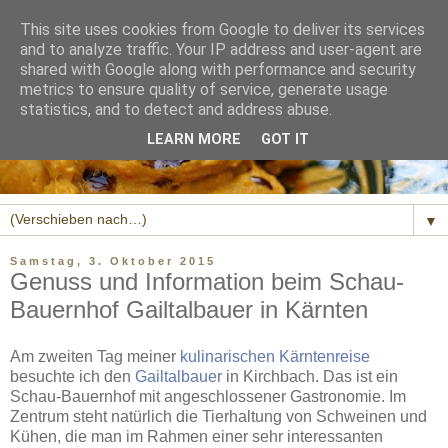
This site uses cookies from Google to deliver its services
and to analyze traffic. Your IP address and user-agent are
shared with Google along with performance and security
metrics to ensure quality of service, generate usage
statistics, and to detect and address abuse.
LEARN MORE
GOT IT
▼
Samstag, 3. Oktober 2015
Genuss und Information beim Schau-
Bauernhof Gailtalbauer in Kärnten
Am zweiten Tag meiner
kulinarischen Kärntenreise
besuchte ich den
Gailtalbauer
in Kirchbach. Das ist ein
Schau-Bauernhof mit angeschlossener Gastronomie. Im
Zentrum steht natürlich die Tierhaltung von Schweinen und
Kühen, die man im Rahmen einer sehr interessanten