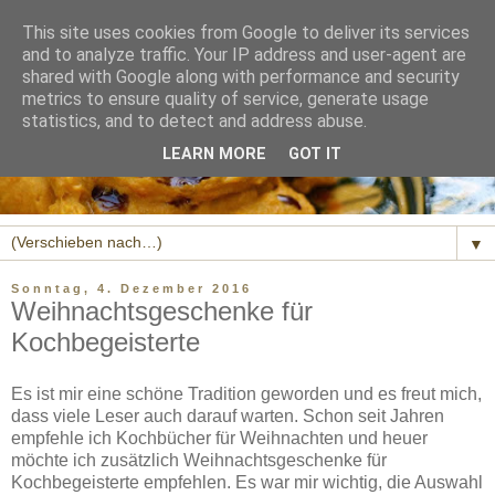
This site uses cookies from Google to deliver its services
and to analyze traffic. Your IP address and user-agent are
shared with Google along with performance and security
metrics to ensure quality of service, generate usage
statistics, and to detect and address abuse.
LEARN MORE
GOT IT
▼
Sonntag, 4. Dezember 2016
Weihnachtsgeschenke für
Kochbegeisterte
Es ist mir eine schöne Tradition geworden und es freut mich,
dass viele Leser auch darauf warten. Schon seit Jahren
empfehle ich Kochbücher für Weihnachten und heuer
möchte ich zusätzlich Weihnachtsgeschenke für
Kochbegeisterte empfehlen. Es war mir wichtig, die Auswahl