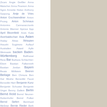
Zicaro
Angie Geißler
Anna
Matscher
Anna Pearson
Anna
Sgroi
Annette Huber
Anthony
Antje de Vries
Sarpong
Anton Gschwendtner
Anton
Anton Schmaus
Pozeg
Antonino Cannavacciuolo
Antonio Wanner
Apicius
App
April Bloomfield
Arvin Kalsi
Asien
Aserbaidschan
Asia
Äthiopien
Atalay Aktas
Atsushi Sugimoto
Auflauf
Australien
Award
Aylin
backen
Baden-
Weirowski
Württemberg
Balthasar
Bar
Ress
Barbara Schlachter-
Ebert
Bastian Falkenroth
Bayern
Bastian Jordan
Beeren
Beate Wöllstein
Beilage
Ben Chmura
Ben
Gal Moshe
Benedikt Faust
Benjamin Kunz
Benedikt Hierl
Benjamin Schuster
Benjamin
Berlin
Unger
Benny Gallein
Bernd Arold
Bernd Neuner-
Duttenhofer
Bernd Pulker
Bernd Siefert
Bernhard
Bernie Rieder
Meßmer
Beth