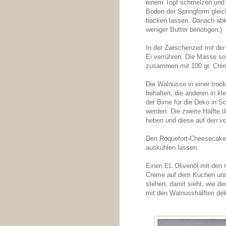
einem Topf schmelzen und d
Boden der Springform gleic
backen lassen. Danach abk
weniger Butter benötigen.)
In der Zwischenzeit mit d
Ei verrühren. Die Masse so
zusammen mit 100 gr. Crème
Die Walnüsse in einer troc
behalten, die anderen in kl
der Birne für die Deko in S
werden. Die zweite Hälfte 
heben und diese auf den vo
Den Roquefort-Cheesecake 
auskühlen lassen.
Einen EL Olivenöl mit den r
Creme auf dem Kuchen und
stehen, damit sieht, wie de
mit den Walnusshälften dek