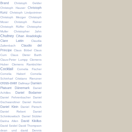
Brand
Christoph Gelder
Christoph
Christoph Hauser
Kunz
Christoph Lindpointner
Christoph Mezger
Christoph
Moser
Christoph Rainer
Christoph Rüffer
Christophe
Muller
Christopher Jahn
Chutney
Cihan Anadologlu
Clare Lattin
Claudia
Claudio del
Zaltenbach
Principe
Claus Böbel
Claus
Curn
Claus Dieter Barth
Claus-Peter Lumpp
Clemens
Huber
Clemens Rambichler
Cocktail
Cornelia Fischer
Cornelia Haberl
Cornelia
Schinharl
Cristiano Rienzner
cross-over
Damien
Dallmayr
Plaisant
Dänemark
Daniel
Daniel Bodamer
Achilles
Daniel Fehrenbacher
Daniel
Gschwandtner
Daniel Humm
Daniel Klein
Daniel Pietsch
Daniel Rebert
Daniel
Schimkowitsch
Daniel Stübler
David Kikillus
Darina Allen
David Seidel
David Thompson
dean und david
Dennis