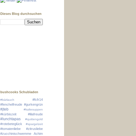
Dieses Blog durchsuchen
bushcooks Schubladen
#fcfr14
#bärlauch
#fenchelfreude
#gurkengrün
#jteb
#kaltesuppen
#kürbiszeit
#lilafreude
#lunchtapas
#quittengold
#rotebeteglück
#spargelzeit
#tomatenliebe
#zitrusliebe
#zucchinischwemme
Achim