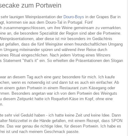
secake zum Portwein
r sehr launigen Weinpräsentation der
Douro-Boys
in der Grapes Bar in
t, kommen sie aus dem Douro-Tal in Portugal. Fünf
ich zusammengeschlossen, um ihre Weine gemeinsam zu vermarkten.
ne an, die besondere Spezialität der Region sind aber die Portweine.
Weinpräsentationen, aber diese ist mir besonders im Gedächtnis
gut gefallen, dass die fünf Weingüter einen freundschaftlichen Umgang
m Umgang miteinander spüren und während ihrer Reise durch
leines Ritual eingeschlichen. Nach jedem Vortrag eines Winzers
 Statement "that's it" ein. So erhielten die Präsentationen den Slogan
 war an diesem Tag auch eine ganz besondere für mich. Ich kaufe
hen, wenn es notwendig ist und dann tut es auch ein einfacher. Ab
von einem guten Portwein in einem Restaurant zum Käsegang oder
mmen. Besonders angetan war ich von dem Portwein des Weinguts
zu diesem Zeitpunkt hatte ich Roquefort-Käse im Kopf, ohne eine
n.
e sehr viel Geduld haben - ich hatte keine Zeit und keine Idee. Dann
 alter Notizzettel in die Hände gefallen, mit einem Rezept, dass SPON
atte. Das war genau die richtige Idee, für diesen Portwein. Ich habe es
nfrei ist und nach meinem Geschmack passte.