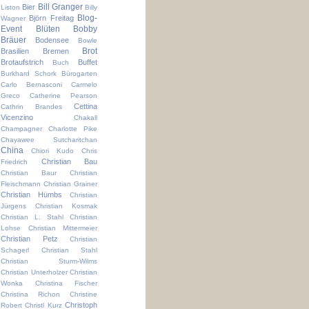
Bill Granger
Bier
Liston
Billy
Blog-
Björn Freitag
Wagner
Event
Blüten
Bobby
Bräuer
Bodensee
Bowle
Brot
Brasilien
Bremen
Brotaufstrich
Buffet
Buch
Burkhard Schork
Bürogarten
Carlo Bernasconi
Carmelo
Greco
Catherine Pearson
Cettina
Cathrin Brandes
Vicenzino
Chakall
Champagner
Charlotte Pike
Chayawee Sutcharitchan
China
Chiori Kudo
Chris
Christian Bau
Friedrich
Christian Baur
Christian
Fleischmann
Christian Grainer
Christian Hümbs
Christian
Jürgens
Christian Kosmak
Christian L. Stahl
Christian
Lohse
Christian Mittermeier
Christian Petz
Christian
Schagerl
Christian Stahl
Christian Sturm-Wilms
Christian Unterholzer
Christian
Wonka
Christina Fischer
Christina Richon
Christine
Christoph
Robert
Christl Kurz