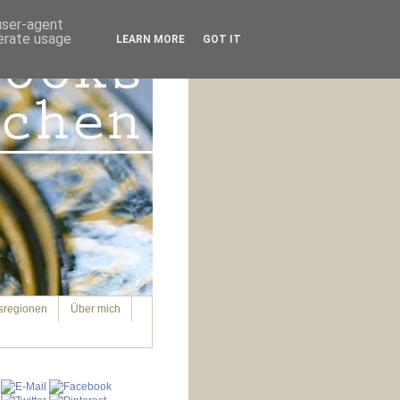
 user-agent
nerate usage
LEARN MORE
GOT IT
sregionen
Über mich