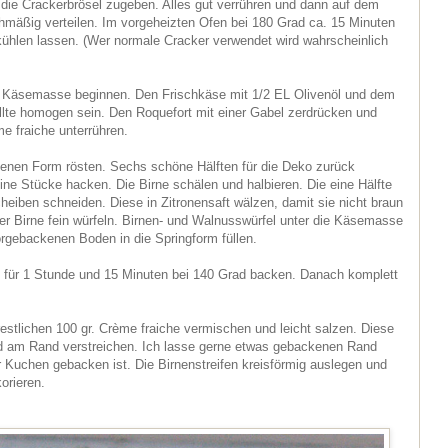
ie Crackerbrösel zugeben. Alles gut verrühren und dann auf dem
hmäßig verteilen. Im vorgeheizten Ofen bei 180 Grad ca. 15 Minuten
ühlen lassen. (Wer normale Cracker verwendet wird wahrscheinlich
er Käsemasse beginnen. Den Frischkäse mit 1/2 EL Olivenöl und dem
llte homogen sein. Den Roquefort mit einer Gabel zerdrücken und
 fraiche unterrühren.
kenen Form rösten. Sechs schöne Hälften für die Deko zurück
eine Stücke hacken. Die Birne schälen und halbieren. Die eine Hälfte
cheiben schneiden. Diese in Zitronensaft wälzen, damit sie nicht braun
der Birne fein würfeln. Birnen- und Walnusswürfel unter die Käsemasse
rgebackenen Boden in die Springform füllen.
für 1 Stunde und 15 Minuten bei 140 Grad backen. Danach komplett
estlichen 100 gr. Crème fraiche vermischen und leicht salzen. Diese
 am Rand verstreichen. Ich lasse gerne etwas gebackenen Rand
r Kuchen gebacken ist. Die Birnenstreifen kreisförmig auslegen und
orieren.