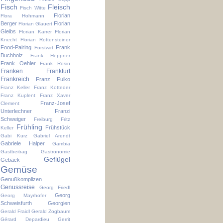
Fisch
Fleisch
Fisch Witte
Florian
Flora Hohmann
Berger
Florian
Florian Glauert
Gleibs
Florian Karrer
Florian
Knecht
Florian Rottensteiner
Food-Pairing
Frank
Forstwirt
Buchholz
Frank Heppner
Frank Oehler
Frank Rosin
Franken
Frankfurt
Frankreich
Franz Fuiko
Franz Keller
Franz Kotteder
Franz Kuplent
Franz Xaver
Franz-Josef
Clement
Unterlechner
Franzi
Schweiger
Freiburg
Fritz
Frühling
Frühstück
Keller
Gabi Kurz
Gabriel Arendt
Gabriele Halper
Gambia
Gastbeitrag
Gastronomie
Geflügel
Gebäck
Gemüse
Genußkomplizen
Genussreise
Georg Friedl
Georg
Georg Mayrhofer
Schweisfurth
Georgien
Gerald Fraidl
Gerald Zogbaum
Gérard Depardieu
Gerrit