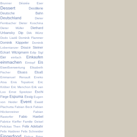
Brunner
Désirée Eser
Dessert
Destillerie
Deutsche Bahn
Deutschland
Dieter
Fembacher
Dieter Koschina
Diethard
Dieter Müller
Urbansky
Dip
Dirk Würtz
Dodo Liadé
Dominik Flammer
Dominik Käppeler
Dominik
Douce Steiner
Lobentanzer
Eckart Witzigmann
Edip Sigl
Einkaufen
Eier
einfach
einmachen
Eis
Eintopf
Eiweißverwertung
Elisabeth
Elsass
Elsaß
Fischer
Emmanuel Renault
Eneko
Atxa
Enis Topalovic
Eric
Kröber
Eric Menchon
Erik van
Eschi
Loo
Ernst Spreitzer
Espuma
Fiege
Essig
Eugen
Event
von Heider
Ewald
Plachutta
Fabian Beck
Fabian
Höckenreiner
Fabian
Fabio Haebel
Rastorfer
Fabrice Kieffer
Familie Geisel
Felix Adebahr
Felicitas Then
Felix Haiderer
Felix Schneider
Fingerfood
Finkus Bripp