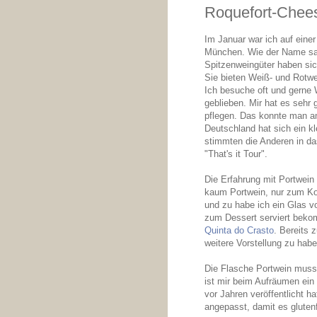
Roquefort-Chee
Im Januar war ich auf eine
München. Wie der Name sag
Spitzenweingüter haben s
Sie bieten Weiß- und Rotwei
Ich besuche oft und gerne 
geblieben. Mir hat es sehr 
pflegen. Das konnte man a
Deutschland hat sich ein k
stimmten die Anderen in das
"That's it Tour".
Die Erfahrung mit Portwein
kaum Portwein, nur zum Koc
und zu habe ich ein Glas 
zum Dessert serviert beko
Quinta do Crasto
. Bereits 
weitere Vorstellung zu habe
Die Flasche Portwein musst
ist mir beim Aufräumen ein
vor Jahren veröffentlicht h
angepasst, damit es glute