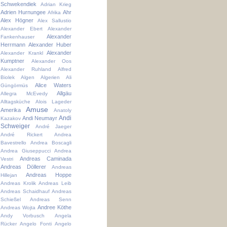
Schwekendiek
Adrian Krieg
Adrien Hurnungee
Ahr
Afrika
Alex Högner
Alex Sallustio
Alexander Ebert
Alexander
Alexander
Fankenhauser
Herrmann
Alexander Huber
Alexander
Alexander Krankl
Kumptner
Alexander Oos
Alexander Ruhland
Alfred
Biolek
Algen
Algerien
Ali
Alice Waters
Güngörmüs
Allgäu
Allegra McEvedy
Alltagsküche
Alois Lageder
Amuse
Amerika
Anatoly
Andi
Andi Neumayr
Kazakov
Schweiger
André Jaeger
André Rickert
Andrea
Bavestrello
Andrea Boscagli
Andrea Giuseppucci
Andrea
Andreas Caminada
Vestri
Andreas Döllerer
Andreas
Andreas Hoppe
Hillejan
Andreas Krolik
Andreas Leib
Andreas Schaidhauf
Andreas
Schießel
Andreas Senn
Andree Köthe
Andreas Wojta
Andy Vorbusch
Angela
Rücker
Angelo Fonti
Angelo