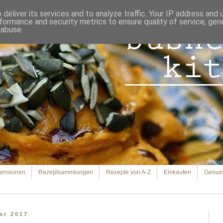
deliver its services and to analyze traffic. Your IP address and
formance and security metrics to ensure quality of service, ge
 abuse.
ensionen
Rezeptsammlungen
Rezepte von A-Z
Einkaufen
Genus
st 2017