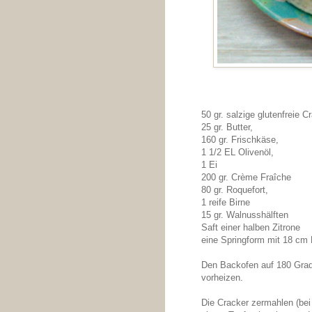
50 gr. salzige glutenfreie C
25 gr. Butter,
160 gr. Frischkäse,
1 1/2 EL Olivenöl,
1 Ei
200 gr. Crème Fraîche
80 gr. Roquefort,
1 reife Birne
15 gr. Walnusshälften
Saft einer halben Zitrone
eine Springform mit 18 cm
Den Backofen auf 180 Grad
vorheizen.
Die Cracker zermahlen (bei 