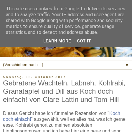
This site uses cookies from Google to deliver its services
and to analyze traffic. Your IP address and user-agent are
shared with Google along with performance and security
metrics to ensure quality of service, generate usage
statistics, and to detect and address abuse.
LEARN MORE
GOT IT
▼
Sonntag, 15. Oktober 2017
Gebratene Wachteln, Labneh, Kohlrabi,
Granatapfel und Dill aus Koch doch
einfach! von Clare Lattin und Tom Hill
Dieses Gericht habe ich für meine Rezension von "
Koch
doch einfach!
" ausgewählt, weil es alles hat, was ich gerne
esse. Kohlrabi gehört zu meinen absoluten
Lieblingsgemüsen und ich habe hier eine neue und sehr