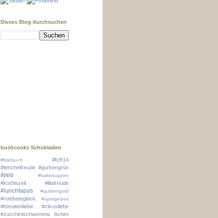
Dieses Blog durchsuchen
bushcooks Schubladen
#fcfr14
#bärlauch
#fenchelfreude
#gurkengrün
#jteb
#kaltesuppen
#kürbiszeit
#lilafreude
#lunchtapas
#quittengold
#rotebeteglück
#spargelzeit
#tomatenliebe
#zitrusliebe
#zucchinischwemme
Achim