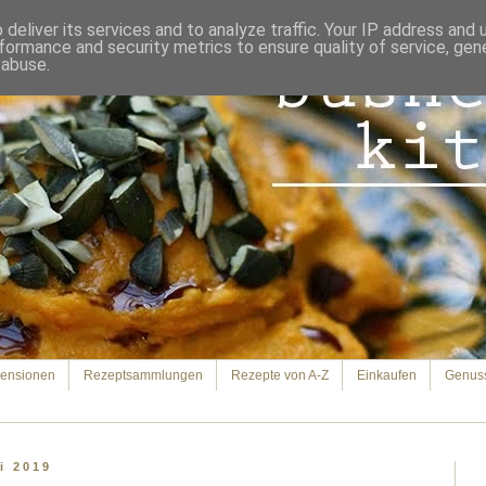
deliver its services and to analyze traffic. Your IP address and
formance and security metrics to ensure quality of service, ge
 abuse.
ensionen
Rezeptsammlungen
Rezepte von A-Z
Einkaufen
Genus
i 2019