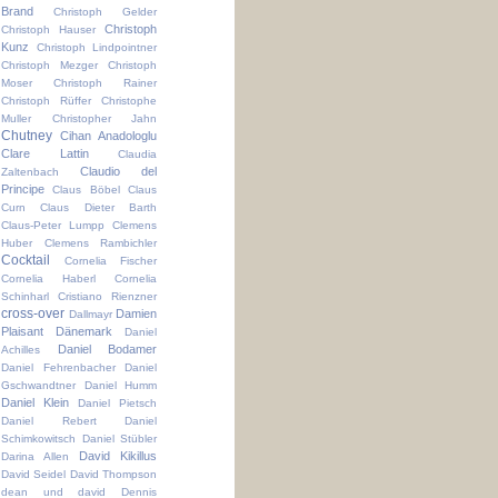
Brand
Christoph Gelder
Christoph
Christoph Hauser
Kunz
Christoph Lindpointner
Christoph Mezger
Christoph
Moser
Christoph Rainer
Christoph Rüffer
Christophe
Muller
Christopher Jahn
Chutney
Cihan Anadologlu
Clare Lattin
Claudia
Claudio del
Zaltenbach
Principe
Claus Böbel
Claus
Curn
Claus Dieter Barth
Claus-Peter Lumpp
Clemens
Huber
Clemens Rambichler
Cocktail
Cornelia Fischer
Cornelia Haberl
Cornelia
Schinharl
Cristiano Rienzner
cross-over
Damien
Dallmayr
Plaisant
Dänemark
Daniel
Daniel Bodamer
Achilles
Daniel Fehrenbacher
Daniel
Gschwandtner
Daniel Humm
Daniel Klein
Daniel Pietsch
Daniel Rebert
Daniel
Schimkowitsch
Daniel Stübler
David Kikillus
Darina Allen
David Seidel
David Thompson
dean und david
Dennis