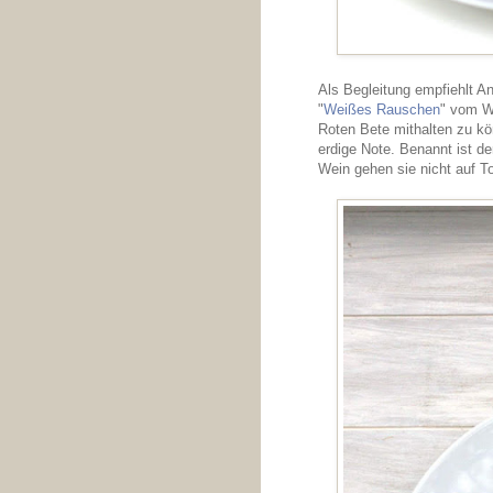
Als Begleitung empfiehlt A
"
Weißes Rauschen
" vom We
Roten Bete mithalten zu kön
erdige Note. Benannt ist 
Wein gehen sie nicht auf To