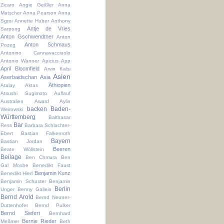
Zicaro
Angie Geißler
Anna
Matscher
Anna Pearson
Anna
Sgroi
Annette Huber
Anthony
Antje de Vries
Sarpong
Anton Gschwendtner
Anton
Anton Schmaus
Pozeg
Antonino Cannavacciuolo
Antonio Wanner
Apicius
App
April Bloomfield
Arvin Kalsi
Asien
Aserbaidschan
Asia
Äthiopien
Atalay Aktas
Atsushi Sugimoto
Auflauf
Australien
Award
Aylin
backen
Baden-
Weirowski
Württemberg
Balthasar
Bar
Ress
Barbara Schlachter-
Ebert
Bastian Falkenroth
Bayern
Bastian Jordan
Beeren
Beate Wöllstein
Beilage
Ben Chmura
Ben
Gal Moshe
Benedikt Faust
Benjamin Kunz
Benedikt Hierl
Benjamin Schuster
Benjamin
Berlin
Unger
Benny Gallein
Bernd Arold
Bernd Neuner-
Duttenhofer
Bernd Pulker
Bernd Siefert
Bernhard
Bernie Rieder
Meßmer
Beth