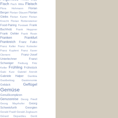
Fisch
Fleisch
Fisch Witte
Florian
Flora Hohmann
Berger
Florian
Florian Glauert
Gleibs
Florian Karrer
Florian
Knecht
Florian Rottensteiner
Food-Pairing
Frank
Forstwirt
Buchholz
Frank Heppner
Frank Oehler
Frank Rosin
Franken
Frankfurt
Frankreich
Franz Fuiko
Franz Keller
Franz Kotteder
Franz Kuplent
Franz Xaver
Franz-Josef
Clement
Unterlechner
Franzi
Schweiger
Freiburg
Fritz
Frühling
Frühstück
Keller
Gabi Kurz
Gabriel Arendt
Gabriele Halper
Gambia
Gastbeitrag
Gastronomie
Geflügel
Gebäck
Gemüse
Genußkomplizen
Genussreise
Georg Friedl
Georg
Georg Mayrhofer
Schweisfurth
Georgien
Gerald Fraidl
Gerald Zogbaum
Gérard Depardieu
Gerrit