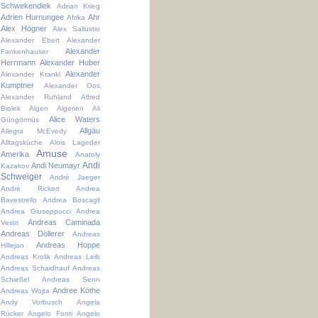
Schwekendiek
Adrian Krieg
Adrien Hurnungee
Ahr
Afrika
Alex Högner
Alex Sallustio
Alexander Ebert
Alexander
Alexander
Fankenhauser
Herrmann
Alexander Huber
Alexander
Alexander Krankl
Kumptner
Alexander Oos
Alexander Ruhland
Alfred
Biolek
Algen
Algerien
Ali
Alice Waters
Güngörmüs
Allgäu
Allegra McEvedy
Alltagsküche
Alois Lageder
Amuse
Amerika
Anatoly
Andi
Andi Neumayr
Kazakov
Schweiger
André Jaeger
André Rickert
Andrea
Bavestrello
Andrea Boscagli
Andrea Giuseppucci
Andrea
Andreas Caminada
Vestri
Andreas Döllerer
Andreas
Andreas Hoppe
Hillejan
Andreas Krolik
Andreas Leib
Andreas Schaidhauf
Andreas
Schießel
Andreas Senn
Andree Köthe
Andreas Wojta
Andy Vorbusch
Angela
Rücker
Angelo Fonti
Angelo