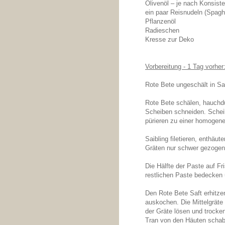
Olivenöl – je nach Konsist
ein paar Reisnudeln (Spaghe
Pflanzenöl
Radieschen
Kresse zur Deko
Vorbereitung - 1 Tag vorher
Rote Bete ungeschält in Sa
Rote Bete schälen, hauchd
Scheiben schneiden. Scheib
pürieren zu einer homogen
Saibling filetieren, enthäut
Gräten nur schwer gezogen
Die Hälfte der Paste auf Fr
restlichen Paste bedecken 
Den Rote Bete Saft erhitzen
auskochen. Die Mittelgräte
der Gräte lösen und trocke
Tran von den Häuten schab