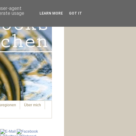
 user-agent
nerate usage
LEARN MORE
GOT IT
sregionen
Über mich