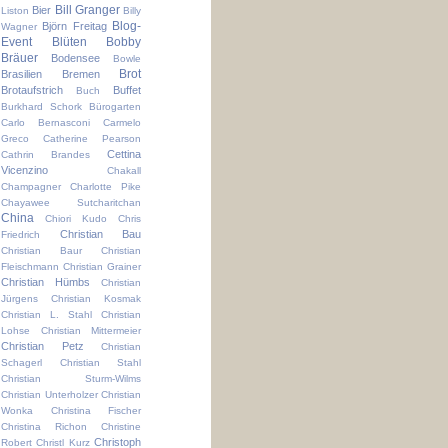
Bill Granger
Bier
Liston
Billy
Blog-
Björn Freitag
Wagner
Event
Blüten
Bobby
Bräuer
Bodensee
Bowle
Brot
Brasilien
Bremen
Brotaufstrich
Buffet
Buch
Burkhard Schork
Bürogarten
Carlo Bernasconi
Carmelo
Greco
Catherine Pearson
Cettina
Cathrin Brandes
Vicenzino
Chakall
Champagner
Charlotte Pike
Chayawee Sutcharitchan
China
Chiori Kudo
Chris
Christian Bau
Friedrich
Christian Baur
Christian
Fleischmann
Christian Grainer
Christian Hümbs
Christian
Jürgens
Christian Kosmak
Christian L. Stahl
Christian
Lohse
Christian Mittermeier
Christian Petz
Christian
Schagerl
Christian Stahl
Christian Sturm-Wilms
Christian Unterholzer
Christian
Wonka
Christina Fischer
Christina Richon
Christine
Christoph
Robert
Christl Kurz