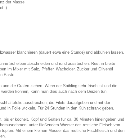
enz der Masse
tti)
:
lzwasser blanchieren (dauert etwa eine Stunde) und abkühlen lassen.
ünne Scheiben abschneiden und rund ausstechen. Rest in breite
en im Mixer mit Salz, Pfeffer, Wacholder, Zucker und Olivenöl
en Paste.
en und die Gräten ziehen. Wenn der Saibling sehr frisch ist und die
 werden können, kann man dies auch nach dem Beizen tun.
ischhaltefolie ausstreichen, die Filets daraufgeben und mit der
und in Folie wickeln. Für 24 Stunden in den Kühlschrank geben.
, bis er köchelt. Kopf und Gräten für ca. 30 Minuten hineingeben und
 herausnehmen, unter fließendem Wasser das restliche Fleisch von
n tupfen. Mit einem kleinen Messer das restliche Fischfleisch und den
en.