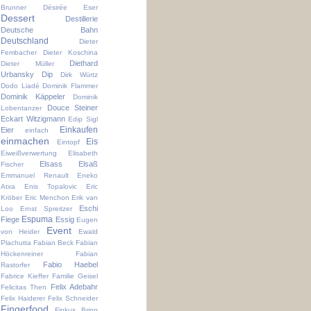
Brunner
Désirée Eser
Dessert
Destillerie
Deutsche Bahn
Deutschland
Dieter
Fembacher
Dieter Koschina
Diethard
Dieter Müller
Urbansky
Dip
Dirk Würtz
Dodo Liadé
Dominik Flammer
Dominik Käppeler
Dominik
Douce Steiner
Lobentanzer
Eckart Witzigmann
Edip Sigl
Einkaufen
Eier
einfach
einmachen
Eis
Eintopf
Eiweißverwertung
Elisabeth
Elsass
Elsaß
Fischer
Emmanuel Renault
Eneko
Atxa
Enis Topalovic
Eric
Kröber
Eric Menchon
Erik van
Eschi
Loo
Ernst Spreitzer
Espuma
Fiege
Essig
Eugen
Event
von Heider
Ewald
Plachutta
Fabian Beck
Fabian
Höckenreiner
Fabian
Fabio Haebel
Rastorfer
Fabrice Kieffer
Familie Geisel
Felix Adebahr
Felicitas Then
Felix Haiderer
Felix Schneider
Fingerfood
Finkus Bripp