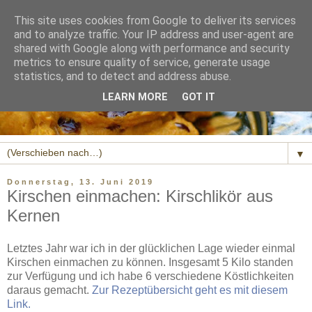
This site uses cookies from Google to deliver its services
and to analyze traffic. Your IP address and user-agent are
shared with Google along with performance and security
metrics to ensure quality of service, generate usage
statistics, and to detect and address abuse.
LEARN MORE
GOT IT
▼
Donnerstag, 13. Juni 2019
Kirschen einmachen: Kirschlikör aus
Kernen
Letztes Jahr war ich in der glücklichen Lage wieder einmal
Kirschen einmachen zu können. Insgesamt 5 Kilo standen
zur Verfügung und ich habe 6 verschiedene Köstlichkeiten
daraus gemacht.
Zur Rezeptübersicht geht es mit diesem
Link.