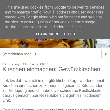
This site uses cookies from Google to deliver its services
and to analyze traffic. Your IP address and user-agent are
shared with Google along with performance and security
metrics to ensure quality of service, generate usage
statistics, and to detect and address abuse.
LEARN MORE
GOT IT
▼
Dienstag, 11. Juni 2019
Kirschen einmachen: Gewürzkirschen
Letztes Jahr war ich in der glücklichen Lage wieder einmal
Kirschen einmachen zu können. Insgesamt 5 Kilo standen
zur Verfügung und ich habe 6 verschiedene Köstlichkeiten
daraus gemacht.
Zur Rezeptübersicht geht es mit diesem
Link.