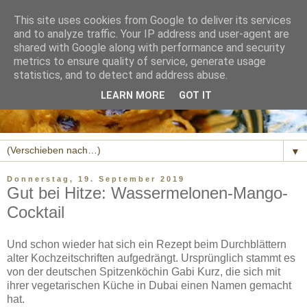
This site uses cookies from Google to deliver its services
and to analyze traffic. Your IP address and user-agent are
shared with Google along with performance and security
metrics to ensure quality of service, generate usage
statistics, and to detect and address abuse.
LEARN MORE
GOT IT
▼
Donnerstag, 19. September 2019
Gut bei Hitze: Wassermelonen-Mango-
Cocktail
Und schon wieder hat sich ein Rezept beim Durchblättern
alter Kochzeitschriften aufgedrängt. Ursprünglich stammt es
von der deutschen Spitzenköchin Gabi Kurz, die sich mit
ihrer vegetarischen Küche in Dubai einen Namen gemacht
hat.