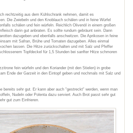
ch rechtzeitig aus dem Kühlschrank nehmen, damit es
. Die Zwiebeln und den Knoblauch schälen und in feine Würfel
nfalls schälen und fein würfeln. Reichlich Olivenöl in einem großen
fleisch darin gut anbraten. Es sollte rundum gebräunt sein. Dann
rotten dazugeben und ebenfalls anschwitzen. Die Aprikosen in feine
insam mit Safran, Brühe und Tomaten dazugeben. Alles einmal
kochen lassen. Die Hitze zurückschalten und mit Salz und Pfeffer
schlossenem Topfdeckel für 1,5 Stunden bei sanfter Hitze schmoren
zzitrone fein würfeln und den Koriander (mit den Stielen) in grobe
 am Ende der Garzeit in den Eintopf geben und nochmals mit Salz und
ne bereits sehr gut. Er kann aber auch "gestreckt" werden, wenn man
toffeln, Nudeln oder Polenta dazu serviert. Auch Brot passt sehr gut
ehr gut zum Einfrieren.