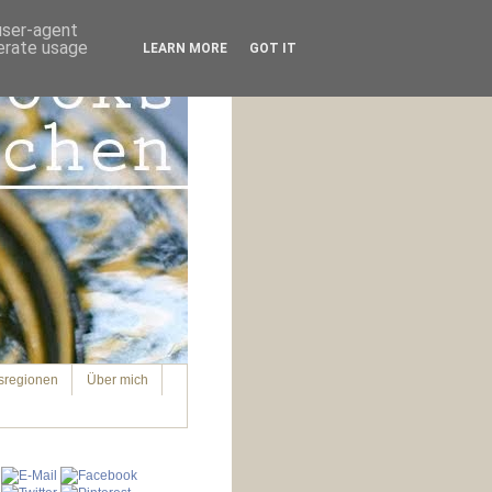
 user-agent
nerate usage
LEARN MORE
GOT IT
sregionen
Über mich