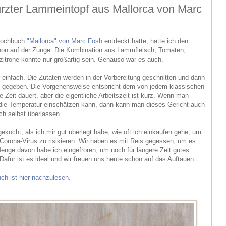
rzter Lammeintopf aus Mallorca von Marc
 Kochbuch
"Mallorca" von Marc Fosh
entdeckt hatte, hatte ich den
n auf der Zunge. Die Kombination aus Lammfleisch, Tomaten,
zitrone konnte nur großartig sein. Genauso war es auch.
 einfach. Die Zutaten werden in der Vorbereitung geschnitten und dann
pf gegeben. Die Vorgehensweise entspricht dem von jedem klassischen
Zeit dauert, aber die eigentliche Arbeitszeit ist kurz. Wenn man
 die Temperatur einschätzen kann, dann kann man dieses Gericht auch
ich selbst überlassen.
gekocht, als ich mir gut überlegt habe, wie oft ich einkaufen gehe, um
orona-Virus zu risikieren. Wir haben es mit Reis gegessen, um es
Menge davon habe ich eingefroren, um noch für längere Zeit gutes
afür ist es ideal und wir freuen uns heute schon auf das Auftauen.
h ist hier nachzulesen
.