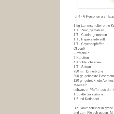
für 4 - 6 Personen als Haup
1 kg Lammschulter ohne K
1 TL Zimt, gemahlen
1 TL Cumin, gemahlen
1 TL Paprika edelsüß
1 TL Cayennepfeffer
Olivenöl
2 Zwiebeln
2 Karotten
4 Knoblauchzehen
1 TL Safran
750 ml Hühnerbrühe
600 gr. gehackte Dosentom
120 gr. getrocknete Apriko
Meersalz
schwarzer Pfeffer aus der 
1 Spalte Salzzitrone
1 Bund Koriander
Die Lammschulter in grobe
und zum Fleisch geben. Mi