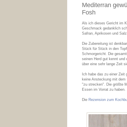
Mediterran gewü
Fosh
Als ich dieses Gericht im
Geschmack gedanklich scho
Safran, Aprikosen und Salz
Die Zubereitung ist denkbar
Stück für Stück in den To
Schmorgericht. Die gesamte 
seinen Herd gut kennt und
über eine sehr lange Zeit s
Ich habe das zu einer Zeit 
keine Ansteckung mit dem C
"zu strecken". Die größte 
Essen im Vorrat zu haben. D
Die
Rezension zum Kochbuc