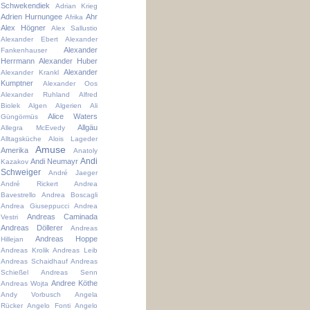
Schwekendiek
Adrian Krieg
Adrien Hurnungee
Ahr
Afrika
Alex Högner
Alex Sallustio
Alexander Ebert
Alexander
Alexander
Fankenhauser
Herrmann
Alexander Huber
Alexander
Alexander Krankl
Kumptner
Alexander Oos
Alexander Ruhland
Alfred
Biolek
Algen
Algerien
Ali
Alice Waters
Güngörmüs
Allgäu
Allegra McEvedy
Alltagsküche
Alois Lageder
Amuse
Amerika
Anatoly
Andi
Andi Neumayr
Kazakov
Schweiger
André Jaeger
André Rickert
Andrea
Bavestrello
Andrea Boscagli
Andrea Giuseppucci
Andrea
Andreas Caminada
Vestri
Andreas Döllerer
Andreas
Andreas Hoppe
Hillejan
Andreas Krolik
Andreas Leib
Andreas Schaidhauf
Andreas
Schießel
Andreas Senn
Andree Köthe
Andreas Wojta
Andy Vorbusch
Angela
Rücker
Angelo Fonti
Angelo