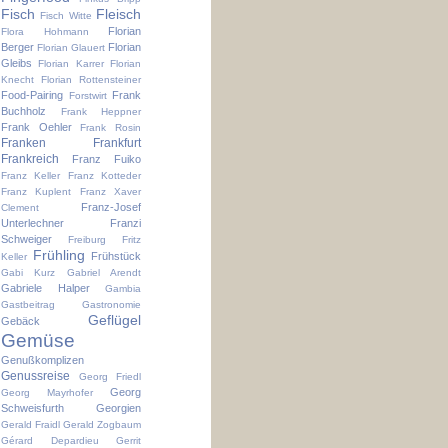
Fisch
Fleisch
Fisch Witte
Florian
Flora Hohmann
Berger
Florian
Florian Glauert
Gleibs
Florian Karrer
Florian
Knecht
Florian Rottensteiner
Food-Pairing
Frank
Forstwirt
Buchholz
Frank Heppner
Frank Oehler
Frank Rosin
Franken
Frankfurt
Frankreich
Franz Fuiko
Franz Keller
Franz Kotteder
Franz Kuplent
Franz Xaver
Franz-Josef
Clement
Unterlechner
Franzi
Schweiger
Freiburg
Fritz
Frühling
Frühstück
Keller
Gabi Kurz
Gabriel Arendt
Gabriele Halper
Gambia
Gastbeitrag
Gastronomie
Geflügel
Gebäck
Gemüse
Genußkomplizen
Genussreise
Georg Friedl
Georg
Georg Mayrhofer
Schweisfurth
Georgien
Gerald Fraidl
Gerald Zogbaum
Gérard Depardieu
Gerrit