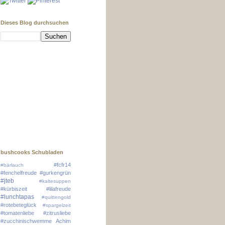
Dieses Blog durchsuchen
bushcooks Schubladen
#fcfr14
#bärlauch
#fenchelfreude
#gurkengrün
#jteb
#kaltesuppen
#kürbiszeit
#lilafreude
#lunchtapas
#quittengold
#rotebeteglück
#spargelzeit
#tomatenliebe
#zitrusliebe
#zucchinischwemme
Achim