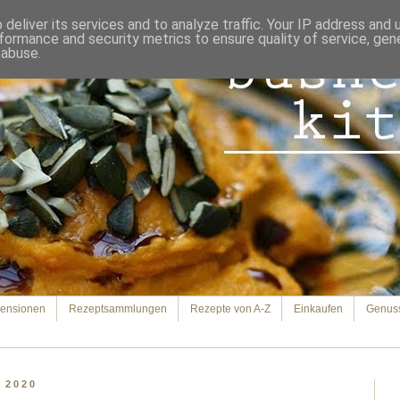
deliver its services and to analyze traffic. Your IP address and
formance and security metrics to ensure quality of service, ge
 abuse.
ensionen
Rezeptsammlungen
Rezepte von A-Z
Einkaufen
Genus
l 2020