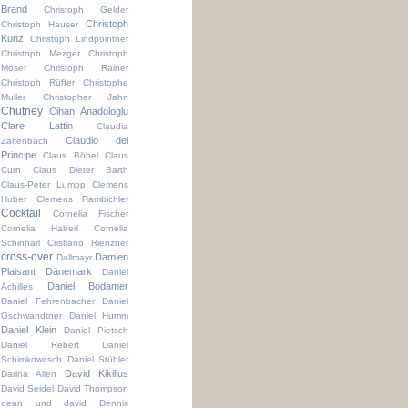
Brand
Christoph Gelder
Christoph
Christoph Hauser
Kunz
Christoph Lindpointner
Christoph Mezger
Christoph
Moser
Christoph Rainer
Christoph Rüffer
Christophe
Muller
Christopher Jahn
Chutney
Cihan Anadologlu
Clare Lattin
Claudia
Claudio del
Zaltenbach
Principe
Claus Böbel
Claus
Curn
Claus Dieter Barth
Claus-Peter Lumpp
Clemens
Huber
Clemens Rambichler
Cocktail
Cornelia Fischer
Cornelia Haberl
Cornelia
Schinharl
Cristiano Rienzner
cross-over
Damien
Dallmayr
Plaisant
Dänemark
Daniel
Daniel Bodamer
Achilles
Daniel Fehrenbacher
Daniel
Gschwandtner
Daniel Humm
Daniel Klein
Daniel Pietsch
Daniel Rebert
Daniel
Schimkowitsch
Daniel Stübler
David Kikillus
Darina Allen
David Seidel
David Thompson
dean und david
Dennis