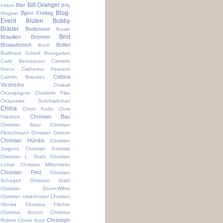
Bill Granger
Bier
Liston
Billy
Blog-
Björn Freitag
Wagner
Event
Blüten
Bobby
Bräuer
Bodensee
Bowle
Brot
Brasilien
Bremen
Brotaufstrich
Buffet
Buch
Burkhard Schork
Bürogarten
Carlo Bernasconi
Carmelo
Greco
Catherine Pearson
Cettina
Cathrin Brandes
Vicenzino
Chakall
Champagner
Charlotte Pike
Chayawee Sutcharitchan
China
Chiori Kudo
Chris
Christian Bau
Friedrich
Christian Baur
Christian
Fleischmann
Christian Grainer
Christian Hümbs
Christian
Jürgens
Christian Kosmak
Christian L. Stahl
Christian
Lohse
Christian Mittermeier
Christian Petz
Christian
Schagerl
Christian Stahl
Christian Sturm-Wilms
Christian Unterholzer
Christian
Wonka
Christina Fischer
Christina Richon
Christine
Christoph
Robert
Christl Kurz