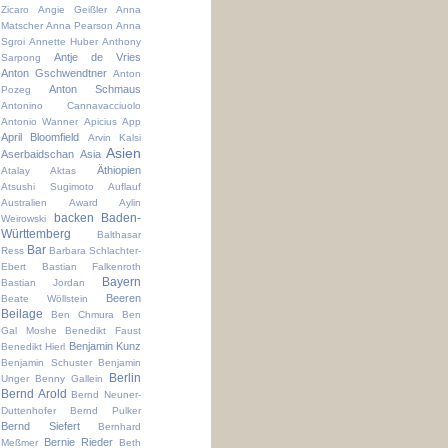
Zicaro
Angie Geißler
Anna
Matscher
Anna Pearson
Anna
Sgroi
Annette Huber
Anthony
Antje de Vries
Sarpong
Anton Gschwendtner
Anton
Anton Schmaus
Pozeg
Antonino Cannavacciuolo
Antonio Wanner
Apicius
App
April Bloomfield
Arvin Kalsi
Asien
Aserbaidschan
Asia
Äthiopien
Atalay Aktas
Atsushi Sugimoto
Auflauf
Australien
Award
Aylin
backen
Baden-
Weirowski
Württemberg
Balthasar
Bar
Ress
Barbara Schlachter-
Ebert
Bastian Falkenroth
Bayern
Bastian Jordan
Beeren
Beate Wöllstein
Beilage
Ben Chmura
Ben
Gal Moshe
Benedikt Faust
Benjamin Kunz
Benedikt Hierl
Benjamin Schuster
Benjamin
Berlin
Unger
Benny Gallein
Bernd Arold
Bernd Neuner-
Duttenhofer
Bernd Pulker
Bernd Siefert
Bernhard
Bernie Rieder
Meßmer
Beth