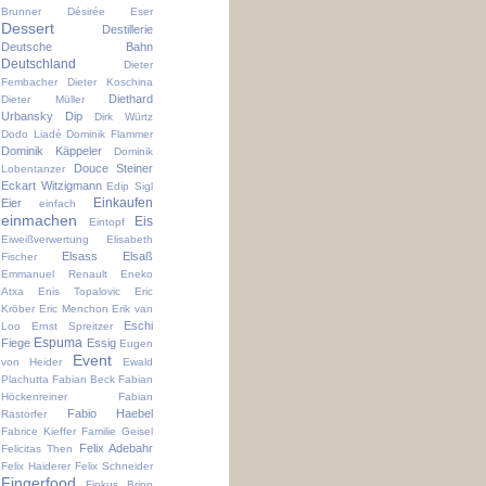
Brunner
Désirée Eser
Dessert
Destillerie
Deutsche Bahn
Deutschland
Dieter
Fembacher
Dieter Koschina
Diethard
Dieter Müller
Urbansky
Dip
Dirk Würtz
Dodo Liadé
Dominik Flammer
Dominik Käppeler
Dominik
Douce Steiner
Lobentanzer
Eckart Witzigmann
Edip Sigl
Einkaufen
Eier
einfach
einmachen
Eis
Eintopf
Eiweißverwertung
Elisabeth
Elsass
Elsaß
Fischer
Emmanuel Renault
Eneko
Atxa
Enis Topalovic
Eric
Kröber
Eric Menchon
Erik van
Eschi
Loo
Ernst Spreitzer
Espuma
Fiege
Essig
Eugen
Event
von Heider
Ewald
Plachutta
Fabian Beck
Fabian
Höckenreiner
Fabian
Fabio Haebel
Rastorfer
Fabrice Kieffer
Familie Geisel
Felix Adebahr
Felicitas Then
Felix Haiderer
Felix Schneider
Fingerfood
Finkus Bripp