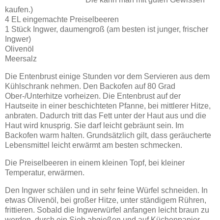
kaufen.)
4 EL eingemachte Preiselbeeren
1 Stück Ingwer, daumengroß (am besten ist junger, frischer
Ingwer)
Olivenöl
Meersalz
Die Entenbrust einige Stunden vor dem Servieren aus dem
Kühlschrank nehmen. Den Backofen auf 80 Grad
Ober-/Unterhitze vorheizen. Die Entenbrust auf der
Hautseite in einer beschichteten Pfanne, bei mittlerer Hitze,
anbraten. Dadurch tritt das Fett unter der Haut aus und die
Haut wird knusprig. Sie darf leicht gebräunt sein. Im
Backofen warm halten. Grundsätzlich gilt, dass geräucherte
Lebensmittel leicht erwärmt am besten schmecken.
Die Preiselbeeren in einem kleinen Topf, bei kleiner
Temperatur, erwärmen.
Den Ingwer schälen und in sehr feine Würfel schneiden. In
etwas Olivenöl, bei großer Hitze, unter ständigem Rühren,
frittieren. Sobald die Ingwerwürfel anfangen leicht braun zu
werden. durch ein Sieb abgießen und auf Küchenpapier