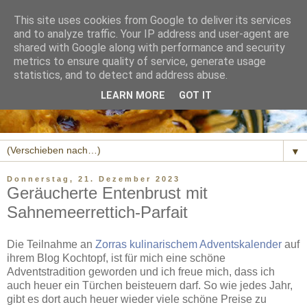
This site uses cookies from Google to deliver its services
and to analyze traffic. Your IP address and user-agent are
shared with Google along with performance and security
metrics to ensure quality of service, generate usage
statistics, and to detect and address abuse.
LEARN MORE
GOT IT
▼
Donnerstag, 21. Dezember 2023
Geräucherte Entenbrust mit
Sahnemeerrettich-Parfait
Die Teilnahme an
Zorras kulinarischem Adventskalender
auf
ihrem Blog Kochtopf, ist für mich eine schöne
Adventstradition geworden und ich freue mich, dass ich
auch heuer ein Türchen beisteuern darf. So wie jedes Jahr,
gibt es dort auch heuer wieder viele schöne Preise zu