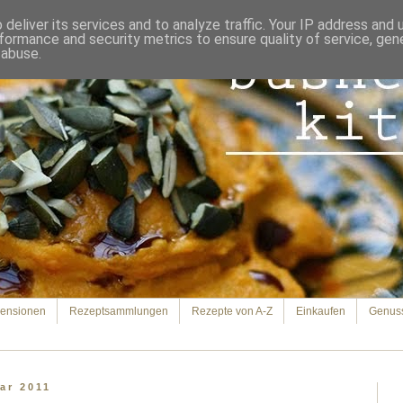
deliver its services and to analyze traffic. Your IP address and
formance and security metrics to ensure quality of service, ge
 abuse.
ensionen
Rezeptsammlungen
Rezepte von A-Z
Einkaufen
Genus
ar 2011