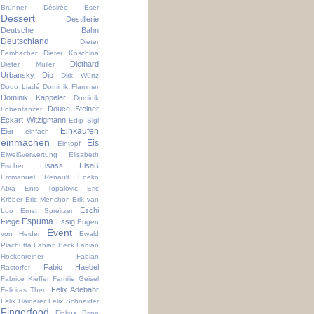
Brunner
Désirée Eser
Dessert
Destillerie
Deutsche Bahn
Deutschland
Dieter
Fembacher
Dieter Koschina
Diethard
Dieter Müller
Urbansky
Dip
Dirk Würtz
Dodo Liadé
Dominik Flammer
Dominik Käppeler
Dominik
Douce Steiner
Lobentanzer
Eckart Witzigmann
Edip Sigl
Einkaufen
Eier
einfach
einmachen
Eis
Eintopf
Eiweißverwertung
Elisabeth
Elsass
Elsaß
Fischer
Emmanuel Renault
Eneko
Atxa
Enis Topalovic
Eric
Kröber
Eric Menchon
Erik van
Eschi
Loo
Ernst Spreitzer
Espuma
Fiege
Essig
Eugen
Event
von Heider
Ewald
Plachutta
Fabian Beck
Fabian
Höckenreiner
Fabian
Fabio Haebel
Rastorfer
Fabrice Kieffer
Familie Geisel
Felix Adebahr
Felicitas Then
Felix Haiderer
Felix Schneider
Fingerfood
Finkus Bripp