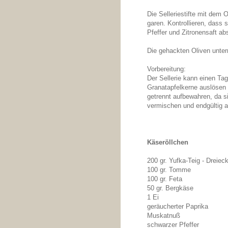
Die Selleriestifte mit dem 
garen. Kontrollieren, dass
Pfeffer und Zitronensaft a
Die gehackten Oliven unter
Vorbereitung:
Der Sellerie kann einen Ta
Granatapfelkerne auslösen 
getrennt aufbewahren, da si
vermischen und endgültig
Käseröllchen
200 gr. Yufka-Teig - Dreiec
100 gr. Tomme
100 gr. Feta
50 gr. Bergkäse
1 Ei
geräucherter Paprika
Muskatnuß
schwarzer Pfeffer