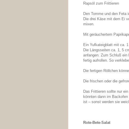
Rapsöl zum Frittieren
Den Tomme und den Feta in
Die drei Käse mit dem Ei 
mixen.
Mit geräuchertem Paprikap
Ein Yufkateigblatt mit ca. 
Die Längsseiten ca. 1, 5 cm
anfangen. Zum Schluß ein k
fertig aufrollen. So verkle
Die fertigen Röllchen könn
Die frischen oder die gefror
Das Frittieren sollte nur 
könnten dann im Backofen 
ist – sonst werden sie weic
Rote-Bete-Salat