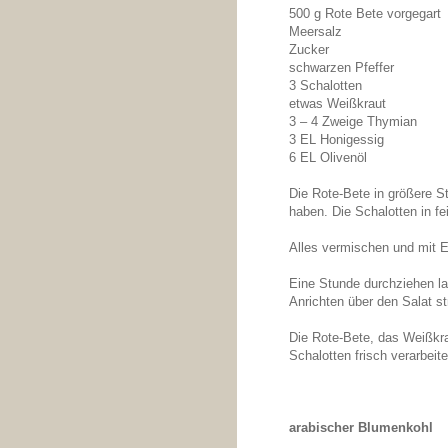
500 g Rote Bete vorgegart
Meersalz
Zucker
schwarzen Pfeffer
3 Schalotten
etwas Weißkraut
3 – 4 Zweige Thymian
3 EL Honigessig
6 EL Olivenöl
Die Rote-Bete in größere S
haben. Die Schalotten in f
Alles vermischen und mit 
Eine Stunde durchziehen la
Anrichten über den Salat st
Die Rote-Bete, das Weißkr
Schalotten frisch verarbeite
arabischer Blumenkohl