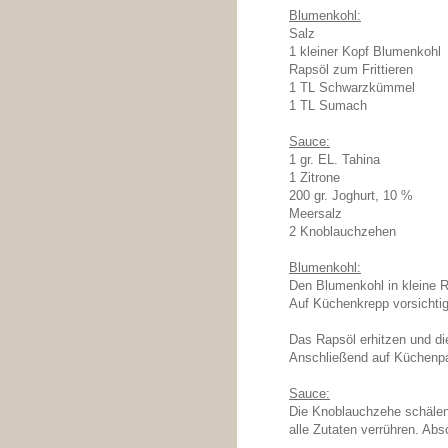
Blumenkohl:
Salz
1 kleiner Kopf Blumenkohl
Rapsöl zum Frittieren
1 TL Schwarzkümmel
1 TL Sumach
Sauce:
1 gr.
EL. Tahina
1 Zitrone
200 gr. Joghurt, 10 %
Meersalz
2 Knoblauchzehen
Blumenkohl:
Den Blumenkohl in kleine Rö
Auf Küchenkrepp vorsichtig
Das Rapsöl erhitzen und di
Anschließend auf Küchenpa
Sauce:
Die Knoblauchzehe schälen 
alle Zutaten verrühren. Ab