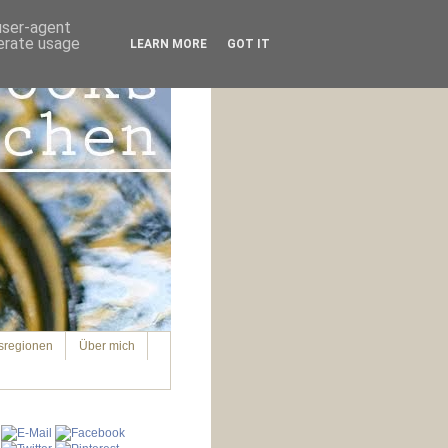
 user-agent
nerate usage
LEARN MORE
GOT IT
sregionen
Über mich