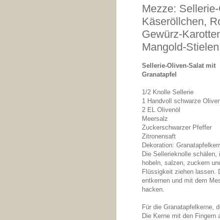
Mezze: Sellerie-
Käseröllchen, R
Gewürz-Karotten,
Mangold-Stielen
Sellerie-Oliven-Salat mit
Granatapfel
1/2 Knolle Sellerie
1 Handvoll schwarze Olive
2 EL Olivenöl
Meersalz
Zuckerschwarzer Pfeffer
Zitronensaft
Dekoration: Granatapfelker
Die Sellerieknolle schälen, 
hobeln, salzen, zuckern un
Flüssigkeit ziehen lassen. 
entkernen und mit dem Mes
hacken.
Für die Granatapfelkerne, 
Die Kerne mit den Fingern