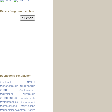
Dieses Blog durchsuchen
bushcooks Schubladen
#fcfr14
#bärlauch
#fenchelfreude
#gurkengrün
#jteb
#kaltesuppen
#kürbiszeit
#lilafreude
#lunchtapas
#quittengold
#rotebeteglück
#spargelzeit
#tomatenliebe
#zitrusliebe
#zucchinischwemme
Achim