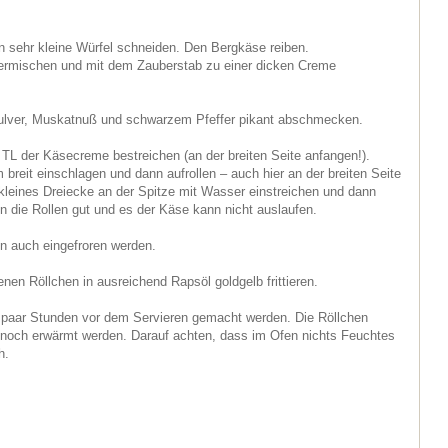
 sehr kleine Würfel schneiden. Den Bergkäse reiben.
vermischen und mit dem Zauberstab zu einer dicken Creme
ulver, Muskatnuß und schwarzem Pfeffer pikant abschmecken.
1 TL der Käsecreme bestreichen (an der breiten Seite anfangen!).
 breit einschlagen und dann aufrollen – auch hier an der breiten Seite
leines Dreiecke an der Spitze mit Wasser einstreichen und dann
ben die Rollen gut und es der Käse kann nicht auslaufen.
en auch eingefroren werden.
enen Röllchen in ausreichend Rapsöl goldgelb frittieren.
ein paar Stunden vor dem Servieren gemacht werden. Die Röllchen
noch erwärmt werden. Darauf achten, dass im Ofen nichts Feuchtes
h.