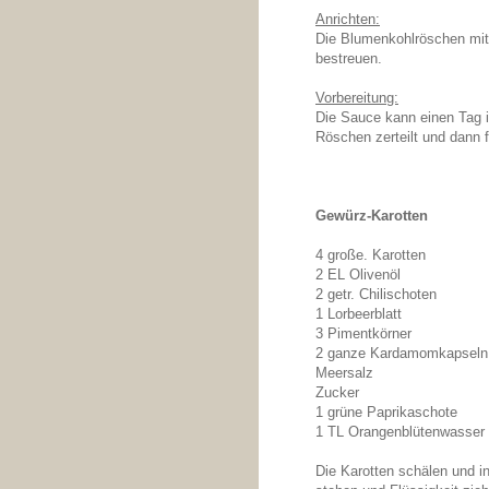
Anrichten:
Die Blumenkohlröschen mi
bestreuen.
Vorbereitung:
Die Sauce kann einen Tag 
Röschen zerteilt und dann fr
Gewürz-Karotten
4 große. Karotten
2 EL Olivenöl
2 getr. Chilischoten
1 Lorbeerblatt
3 Pimentkörner
2 ganze Kardamomkapseln
Meersalz
Zucker
1 grüne Paprikaschote
1 TL Orangenblütenwasser
Die Karotten schälen und i