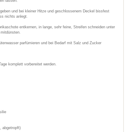
hen lassen.
geben und bei kleiner Hitze und geschlossenem Deckel bissfest
s nichts anlegt.
rikaschote entkernen, in lange, sehr feine, Streifen schneiden unter
 mitdünsten.
tenwasser parfümieren und bei Bedarf mit Salz und Zucker
Tage komplett vorbereitet werden.
ilie
 abgetropft)