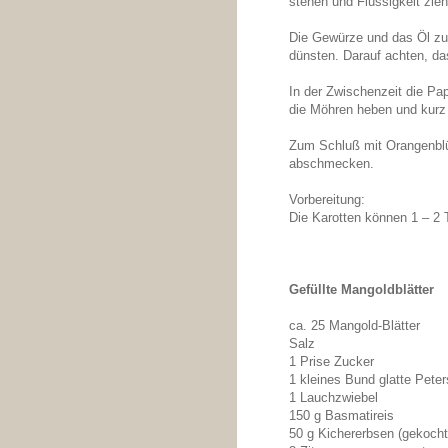
stehen und Flüssigkeit zie
Die Gewürze und das Öl zu
dünsten. Darauf achten, das
In der Zwischenzeit die Pap
die Möhren heben und kurz
Zum Schluß mit Orangenblü
abschmecken.
Vorbereitung:
Die Karotten können 1 – 2 
Gefüllte Mangoldblätter
ca. 25 Mangold-Blätter
Salz
1 Prise Zucker
1 kleines Bund glatte Peters
1 Lauchzwiebel
150 g Basmatireis
50 g Kichererbsen (gekocht,