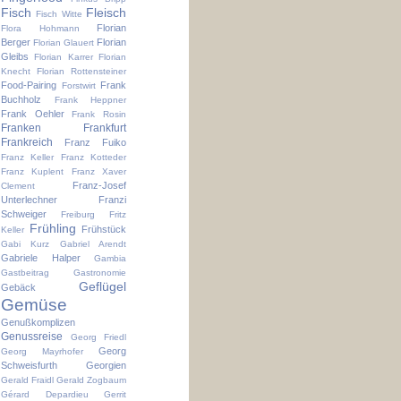
Fisch
Fleisch
Fisch Witte
Florian
Flora Hohmann
Berger
Florian
Florian Glauert
Gleibs
Florian Karrer
Florian
Knecht
Florian Rottensteiner
Food-Pairing
Frank
Forstwirt
Buchholz
Frank Heppner
Frank Oehler
Frank Rosin
Franken
Frankfurt
Frankreich
Franz Fuiko
Franz Keller
Franz Kotteder
Franz Kuplent
Franz Xaver
Franz-Josef
Clement
Unterlechner
Franzi
Schweiger
Freiburg
Fritz
Frühling
Frühstück
Keller
Gabi Kurz
Gabriel Arendt
Gabriele Halper
Gambia
Gastbeitrag
Gastronomie
Geflügel
Gebäck
Gemüse
Genußkomplizen
Genussreise
Georg Friedl
Georg
Georg Mayrhofer
Schweisfurth
Georgien
Gerald Fraidl
Gerald Zogbaum
Gérard Depardieu
Gerrit