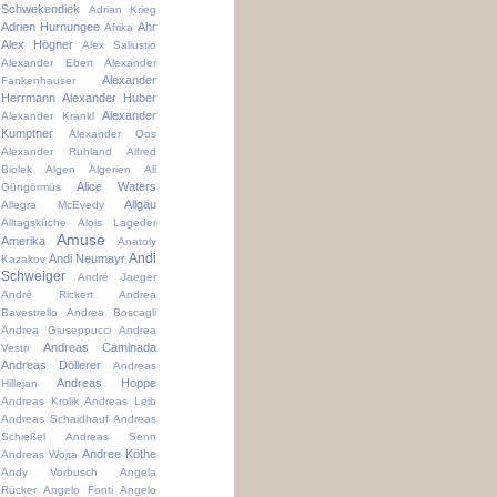
Schwekendiek
Adrian Krieg
Adrien Hurnungee
Ahr
Afrika
Alex Högner
Alex Sallustio
Alexander Ebert
Alexander
Alexander
Fankenhauser
Herrmann
Alexander Huber
Alexander
Alexander Krankl
Kumptner
Alexander Oos
Alexander Ruhland
Alfred
Biolek
Algen
Algerien
Ali
Alice Waters
Güngörmüs
Allgäu
Allegra McEvedy
Alltagsküche
Alois Lageder
Amuse
Amerika
Anatoly
Andi
Andi Neumayr
Kazakov
Schweiger
André Jaeger
André Rickert
Andrea
Bavestrello
Andrea Boscagli
Andrea Giuseppucci
Andrea
Andreas Caminada
Vestri
Andreas Döllerer
Andreas
Andreas Hoppe
Hillejan
Andreas Krolik
Andreas Leib
Andreas Schaidhauf
Andreas
Schießel
Andreas Senn
Andree Köthe
Andreas Wojta
Andy Vorbusch
Angela
Rücker
Angelo Fonti
Angelo