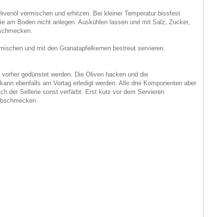
Olivenöl vermischen und erhitzen. Bei kleiner Temperatur bissfest
 sie am Boden nicht anlegen. Auskühlen lassen und mit Salz, Zucker,
bschmecken.
mischen und mit den Granatapfelkernen bestreut servieren.
g vorher gedünstet werden. Die Oliven hacken und die
kann ebenfalls am Vortag erledigt werden. Alle drei Komponenten aber
ch der Sellerie sonst verfärbt. Erst kurz vor dem Servieren
 abschmecken.
k