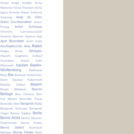
Zicaro
Angie Geißler
Anna
Matscher
Anna Pearson
Anna
Sgroi
Annette Huber
Anthony
Antje de Vries
Sarpong
Anton Gschwendtner
Anton
Anton Schmaus
Pozeg
Antonino Cannavacciuolo
Antonio Wanner
Apicius
App
April Bloomfield
Arvin Kalsi
Asien
Aserbaidschan
Asia
Äthiopien
Atalay Aktas
Atsushi Sugimoto
Auflauf
Australien
Award
Aylin
backen
Baden-
Weirowski
Württemberg
Balthasar
Bar
Ress
Barbara Schlachter-
Ebert
Bastian Falkenroth
Bayern
Bastian Jordan
Beeren
Beate Wöllstein
Beilage
Ben Chmura
Ben
Gal Moshe
Benedikt Faust
Benjamin Kunz
Benedikt Hierl
Benjamin Schuster
Benjamin
Berlin
Unger
Benny Gallein
Bernd Arold
Bernd Neuner-
Duttenhofer
Bernd Pulker
Bernd Siefert
Bernhard
Bernie Rieder
Meßmer
Beth