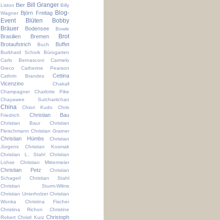
Bill Granger
Bier
Liston
Billy
Blog-
Björn Freitag
Wagner
Event
Blüten
Bobby
Bräuer
Bodensee
Bowle
Brot
Brasilien
Bremen
Brotaufstrich
Buffet
Buch
Burkhard Schork
Bürogarten
Carlo Bernasconi
Carmelo
Greco
Catherine Pearson
Cettina
Cathrin Brandes
Vicenzino
Chakall
Champagner
Charlotte Pike
Chayawee Sutcharitchan
China
Chiori Kudo
Chris
Christian Bau
Friedrich
Christian Baur
Christian
Fleischmann
Christian Grainer
Christian Hümbs
Christian
Jürgens
Christian Kosmak
Christian L. Stahl
Christian
Lohse
Christian Mittermeier
Christian Petz
Christian
Schagerl
Christian Stahl
Christian Sturm-Wilms
Christian Unterholzer
Christian
Wonka
Christina Fischer
Christina Richon
Christine
Christoph
Robert
Christl Kurz