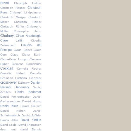
Brand
Christoph Gelder
Christoph
Christoph Hauser
Kunz
Christoph Lindpointner
Christoph Mezger
Christoph
Moser
Christoph Rainer
Christoph Rüffer
Christophe
Muller
Christopher Jahn
Chutney
Cihan Anadologlu
Clare Lattin
Claudia
Claudio del
Zaltenbach
Principe
Claus Böbel
Claus
Curn
Claus Dieter Barth
Claus-Peter Lumpp
Clemens
Huber
Clemens Rambichler
Cocktail
Cornelia Fischer
Cornelia Haberl
Cornelia
Schinharl
Cristiano Rienzner
cross-over
Damien
Dallmayr
Plaisant
Dänemark
Daniel
Daniel Bodamer
Achilles
Daniel Fehrenbacher
Daniel
Gschwandtner
Daniel Humm
Daniel Klein
Daniel Pietsch
Daniel Rebert
Daniel
Schimkowitsch
Daniel Stübler
David Kikillus
Darina Allen
David Seidel
David Thompson
dean und david
Dennis