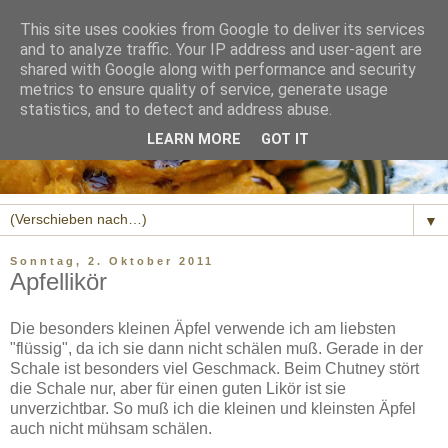
This site uses cookies from Google to deliver its services
and to analyze traffic. Your IP address and user-agent are
shared with Google along with performance and security
metrics to ensure quality of service, generate usage
statistics, and to detect and address abuse.
LEARN MORE
GOT IT
▼
Sonntag, 2. Oktober 2011
Apfellikör
Die besonders kleinen Äpfel verwende ich am liebsten
"flüssig", da ich sie dann nicht schälen muß. Gerade in der
Schale ist besonders viel Geschmack. Beim Chutney stört
die Schale nur, aber für einen guten Likör ist sie
unverzichtbar. So muß ich die kleinen und kleinsten Äpfel
auch nicht mühsam schälen.