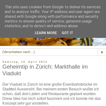
This site uses cookies from Google to deliver its services
and to analyze traffic. Your IP address and user-agent are
shared with Google along with performance and security
metrics to ensure quality of service, generate usage
statistics, and to detect and address abuse.
LEARN MORE
GOT IT
▼
Samstag, 14. April 2012
Geheimtip in Zürich: Markthalle im
Viadukt
Der Viadukt in Zürich ist eine große Eisenbahnbrücke im
Stadtteil Aussersihl. Bei meinem ersten Besuch wußte ich
schon, daß dort Läden und Restaurants geplant wurden.
Diese Idee hat mich sofort fasziniert und ich konnte mir das
Konzept sehr gut vorstellen.