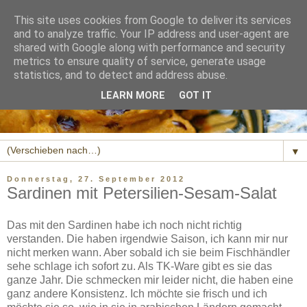
This site uses cookies from Google to deliver its services
and to analyze traffic. Your IP address and user-agent are
shared with Google along with performance and security
metrics to ensure quality of service, generate usage
statistics, and to detect and address abuse.
LEARN MORE
GOT IT
▼
Donnerstag, 27. September 2012
Sardinen mit Petersilien-Sesam-Salat
Das mit den Sardinen habe ich noch nicht richtig
verstanden. Die haben irgendwie Saison, ich kann mir nur
nicht merken wann. Aber sobald ich sie beim Fischhändler
sehe schlage ich sofort zu. Als TK-Ware gibt es sie das
ganze Jahr. Die schmecken mir leider nicht, die haben eine
ganz andere Konsistenz. Ich möchte sie frisch und ich