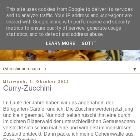
This site uses cookies from Google to deliver its services
and to analyze traffic. Your IP address and user-agent are
shared with Google along with performance and security
metrics to ensure quality of service, generate usage
statistics, and to detect and address abuse.
LEARN MORE
GOT IT
▼
Mittwoch, 3. Oktober 2012
Curry-Zucchini
Im Laufe der Jahre haben wir uns angenähert, der
Bürogarten-Gärtner und ich. Die Zucchini werden jetzt jung
und klein geerntet. Nur noch selten rutscht ihm eine durch.
Im dichten Blätterwald der unterschiedlichen Gemüsesorten
versteckt sich schon mal eine und wird erst im monströsen
Zustand entdeckt. Dann packe ich meine Geheimwaffe aus: