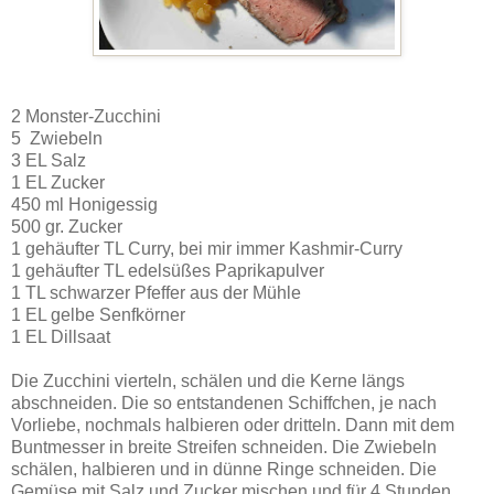
2 Monster-Zucchini
5 Zwiebeln
3 EL Salz
1 EL Zucker
450 ml Honigessig
500 gr. Zucker
1 gehäufter TL Curry, bei mir immer Kashmir-Curry
1 gehäufter TL edelsüßes Paprikapulver
1 TL schwarzer Pfeffer aus der Mühle
1 EL gelbe Senfkörner
1 EL Dillsaat
Die Zucchini vierteln, schälen und die Kerne längs
abschneiden. Die so entstandenen Schiffchen, je nach
Vorliebe, nochmals halbieren oder dritteln. Dann mit dem
Buntmesser in breite Streifen schneiden. Die Zwiebeln
schälen, halbieren und in dünne Ringe schneiden. Die
Gemüse mit Salz und Zucker mischen und für 4 Stunden