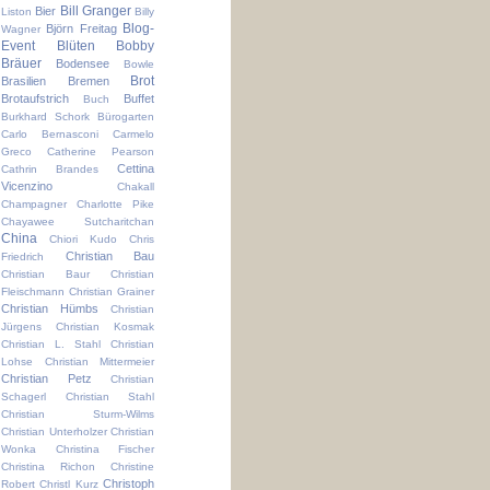
Bill Granger
Bier
Liston
Billy
Blog-
Björn Freitag
Wagner
Event
Blüten
Bobby
Bräuer
Bodensee
Bowle
Brot
Brasilien
Bremen
Brotaufstrich
Buffet
Buch
Burkhard Schork
Bürogarten
Carlo Bernasconi
Carmelo
Greco
Catherine Pearson
Cettina
Cathrin Brandes
Vicenzino
Chakall
Champagner
Charlotte Pike
Chayawee Sutcharitchan
China
Chiori Kudo
Chris
Christian Bau
Friedrich
Christian Baur
Christian
Fleischmann
Christian Grainer
Christian Hümbs
Christian
Jürgens
Christian Kosmak
Christian L. Stahl
Christian
Lohse
Christian Mittermeier
Christian Petz
Christian
Schagerl
Christian Stahl
Christian Sturm-Wilms
Christian Unterholzer
Christian
Wonka
Christina Fischer
Christina Richon
Christine
Christoph
Robert
Christl Kurz