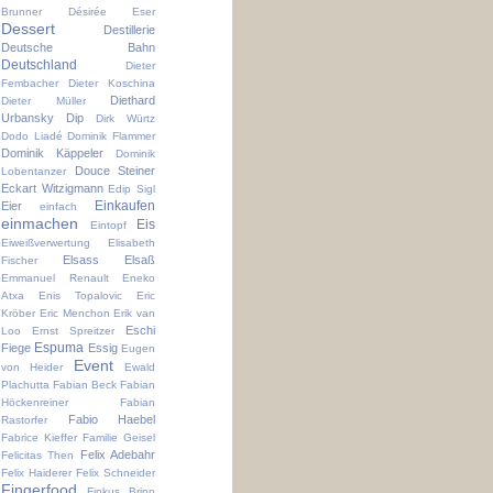
Brunner
Désirée Eser
Dessert
Destillerie
Deutsche Bahn
Deutschland
Dieter
Fembacher
Dieter Koschina
Diethard
Dieter Müller
Urbansky
Dip
Dirk Würtz
Dodo Liadé
Dominik Flammer
Dominik Käppeler
Dominik
Douce Steiner
Lobentanzer
Eckart Witzigmann
Edip Sigl
Einkaufen
Eier
einfach
einmachen
Eis
Eintopf
Eiweißverwertung
Elisabeth
Elsass
Elsaß
Fischer
Emmanuel Renault
Eneko
Atxa
Enis Topalovic
Eric
Kröber
Eric Menchon
Erik van
Eschi
Loo
Ernst Spreitzer
Espuma
Fiege
Essig
Eugen
Event
von Heider
Ewald
Plachutta
Fabian Beck
Fabian
Höckenreiner
Fabian
Fabio Haebel
Rastorfer
Fabrice Kieffer
Familie Geisel
Felix Adebahr
Felicitas Then
Felix Haiderer
Felix Schneider
Fingerfood
Finkus Bripp