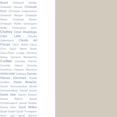
Brand
Christoph Gelder
Christoph
Christoph Hauser
Kunz
Christoph Lindpointner
Christoph Mezger
Christoph
Moser
Christoph Rainer
Christoph Rüffer
Christophe
Muller
Christopher Jahn
Chutney
Cihan Anadologlu
Clare Lattin
Claudia
Claudio del
Zaltenbach
Principe
Claus Böbel
Claus
Curn
Claus Dieter Barth
Claus-Peter Lumpp
Clemens
Huber
Clemens Rambichler
Cocktail
Cornelia Fischer
Cornelia Haberl
Cornelia
Schinharl
Cristiano Rienzner
cross-over
Damien
Dallmayr
Plaisant
Dänemark
Daniel
Daniel Bodamer
Achilles
Daniel Fehrenbacher
Daniel
Gschwandtner
Daniel Humm
Daniel Klein
Daniel Pietsch
Daniel Rebert
Daniel
Schimkowitsch
Daniel Stübler
David Kikillus
Darina Allen
David Seidel
David Thompson
dean und david
Dennis