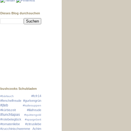
Dieses Blog durchsuchen
bushcooks Schubladen
#fcfr14
#bärlauch
#fenchelfreude
#gurkengrün
#jteb
#kaltesuppen
#kürbiszeit
#lilafreude
#lunchtapas
#quittengold
#rotebeteglück
#spargelzeit
#tomatenliebe
#zitrusliebe
#zucchinischwemme
Achim