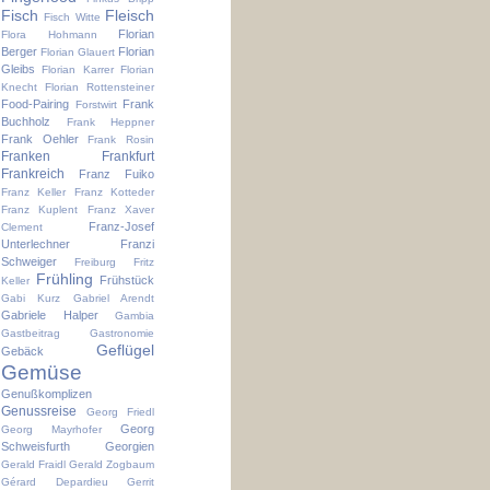
Fisch
Fleisch
Fisch Witte
Florian
Flora Hohmann
Berger
Florian
Florian Glauert
Gleibs
Florian Karrer
Florian
Knecht
Florian Rottensteiner
Food-Pairing
Frank
Forstwirt
Buchholz
Frank Heppner
Frank Oehler
Frank Rosin
Franken
Frankfurt
Frankreich
Franz Fuiko
Franz Keller
Franz Kotteder
Franz Kuplent
Franz Xaver
Franz-Josef
Clement
Unterlechner
Franzi
Schweiger
Freiburg
Fritz
Frühling
Frühstück
Keller
Gabi Kurz
Gabriel Arendt
Gabriele Halper
Gambia
Gastbeitrag
Gastronomie
Geflügel
Gebäck
Gemüse
Genußkomplizen
Genussreise
Georg Friedl
Georg
Georg Mayrhofer
Schweisfurth
Georgien
Gerald Fraidl
Gerald Zogbaum
Gérard Depardieu
Gerrit