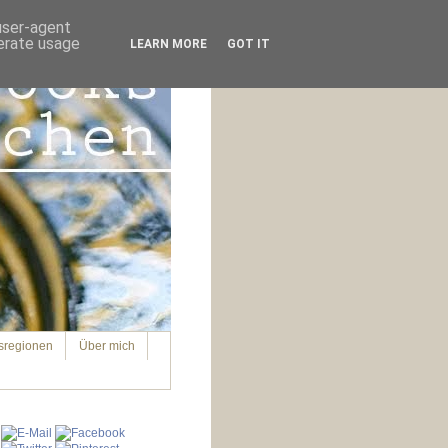
 user-agent
nerate usage
LEARN MORE
GOT IT
sregionen
Über mich