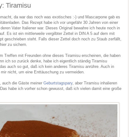
y: Tiramisu
emacht, da war das noch was exotisches :-) und Mascarpone gab es
litätenladen. Das Rezept habe ich vor ungefähr 30 Jahren von einer
eren Vater Italiener war. Dieses Original bewahre ich heute noch in
. Es ist ein mittlerweile vergilbter Zettel in DIN A 5 auf dem mit
 geschrieben steht. Falls dieser Zettel doch noch zu Staub zerfällt,
hier zu sichern.
em Treffen mit Freunden ohne dieses Tiramisu erscheinen, die haben
enn ich so zurück denke, habe ich eigentlich ständig Tiramisu
das auch so gut, daß ich kein anderes Tiramisu anrühre. Auch in
s mir nicht, um eine Enttäuschung zu vermeiden.
en, auch die Gäste meiner
Geburtstagspary
, aber Tiramisu inhalieren
 Das habe ich vorher schon gewusst, daß ich vielen damit eine große