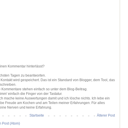
einen Kommentar hinterlässt?
ächsten Tagen zu beantworten.
ontakt wird gespeichert. Das ist ein Standard von Blogger, dem Tool, das
 schreiben.
ie Kommentare stehen einfach so unter dem Blog-Beitrag.
nimm' einfach die Finger von der Tastatur.
 ich mache keine Auswertungen damit und ich lösche nichts. Ich lebe ein
be Freude am Kochen und am Teilen meiner Erfahrungen. Für alles
keine Nerven und keine Erfahrung.
Startseite
Älterer Post
 Post (Atom)