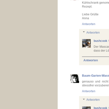
Kühlschrank genomme
Rezept.
Liebe Grüße
Anna
Antworten
Antworten
bushcook
Der Mascar
dass der Löf
Antworten
Baum-Garten-Was
genauso und nicht 
stressfrei vorzubere
Antworten
Antworten
bushcook