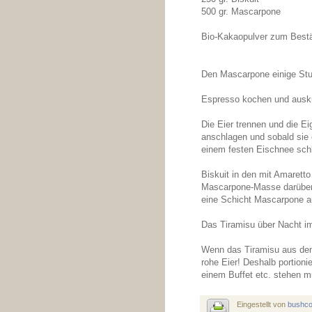
500 gr. Mascarpone
Bio-Kakaopulver zum Best
Den Mascarpone einige Stu
Espresso kochen und auskü
Die Eier trennen und die E
anschlagen und sobald sie 
einem festen Eischnee sch
Biskuit in den mit Amarett
Mascarpone-Masse darüber 
eine Schicht Mascarpone au
Das Tiramisu über Nacht im
Wenn das Tiramisu aus dem
rohe Eier! Deshalb portionie
einem Buffet etc. stehen m
Eingestellt von
bushc