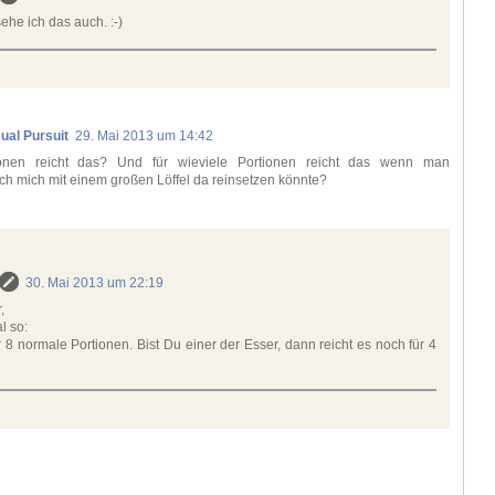
ehe ich das auch. :-)
ual Pursuit
29. Mai 2013 um 14:42
ionen reicht das? Und für wieviele Portionen reicht das wenn man
ich mich mit einem großen Löffel da reinsetzen könnte?
30. Mai 2013 um 22:19
,
l so:
ür 8 normale Portionen. Bist Du einer der Esser, dann reicht es noch für 4