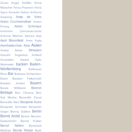
Zicaro
Angie Geißler
Anna
Matscher
Anna Pearson
Anna
Sgroi
Annette Huber
Anthony
Antje de Vries
Sarpong
Anton Gschwendtner
Anton
Anton Schmaus
Pozeg
Antonino Cannavacciuolo
Antonio Wanner
Apicius
App
April Bloomfield
Arvin Kalsi
Asien
Aserbaidschan
Asia
Äthiopien
Atalay Aktas
Atsushi Sugimoto
Auflauf
Australien
Award
Aylin
backen
Baden-
Weirowski
Württemberg
Balthasar
Bar
Ress
Barbara Schlachter-
Ebert
Bastian Falkenroth
Bayern
Bastian Jordan
Beeren
Beate Wöllstein
Beilage
Ben Chmura
Ben
Gal Moshe
Benedikt Faust
Benjamin Kunz
Benedikt Hierl
Benjamin Schuster
Benjamin
Berlin
Unger
Benny Gallein
Bernd Arold
Bernd Neuner-
Duttenhofer
Bernd Pulker
Bernd Siefert
Bernhard
Bernie Rieder
Meßmer
Beth