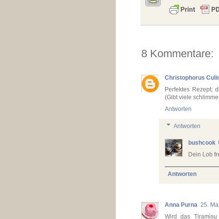
8 Kommentare:
Christophorus Culi
Perfektes Rezept; 
(Gibt viele schlimme
Antworten
Antworten
bushcook
Dein Lob fr
Antworten
Anna Purna
25. Ma
Wird das Tiramisu