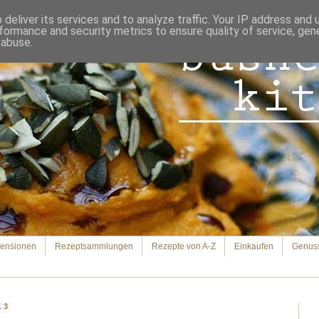
deliver its services and to analyze traffic. Your IP address and
formance and security metrics to ensure quality of service, ge
 abuse.
ensionen
Rezeptsammlungen
Rezepte von A-Z
Einkaufen
Genus
13