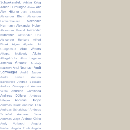
Schwekendiek
Adrian Krieg
Adrien Hurnungee
Ahr
Afrika
Alex Högner
Alex Sallustio
Alexander Ebert
Alexander
Alexander
Fankenhauser
Herrmann
Alexander Huber
Alexander
Alexander Krankl
Kumptner
Alexander Oos
Alexander Ruhland
Alfred
Biolek
Algen
Algerien
Ali
Alice Waters
Güngörmüs
Allgäu
Allegra McEvedy
Alltagsküche
Alois Lageder
Amuse
Amerika
Anatoly
Andi
Andi Neumayr
Kazakov
Schweiger
André Jaeger
André Rickert
Andrea
Bavestrello
Andrea Boscagli
Andrea Giuseppucci
Andrea
Andreas Caminada
Vestri
Andreas Döllerer
Andreas
Andreas Hoppe
Hillejan
Andreas Krolik
Andreas Leib
Andreas Schaidhauf
Andreas
Schießel
Andreas Senn
Andree Köthe
Andreas Wojta
Andy Vorbusch
Angela
Rücker
Angelo Fonti
Angelo