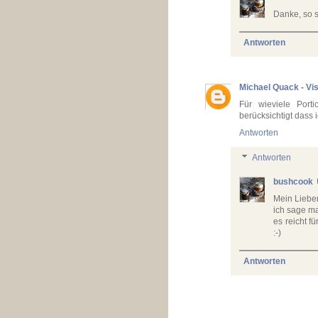
Danke, so s
Antworten
Michael Quack - Vis
Für wieviele Port
berücksichtigt dass 
Antworten
Antworten
bushcook
Mein Lieber
ich sage ma
es reicht f
:-)
Antworten